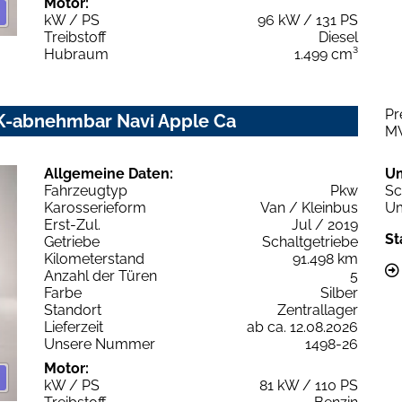
Motor:
kW / PS
96 kW / 131 PS
Treibstoff
Diesel
Hubraum
1.499 cm³
Pr
HK-abnehmbar Navi Apple Ca
M
Allgemeine Daten:
U
Fahrzeugtyp
Pkw
Sc
Karosserieform
Van / Kleinbus
Um
Erst-Zul.
Jul / 2019
St
Getriebe
Schaltgetriebe
Kilometerstand
91.498 km
Anzahl der Türen
5
Farbe
Silber
Standort
Zentrallager
Lieferzeit
ab ca. 12.08.2026
Unsere Nummer
1498-26
Motor:
kW / PS
81 kW / 110 PS