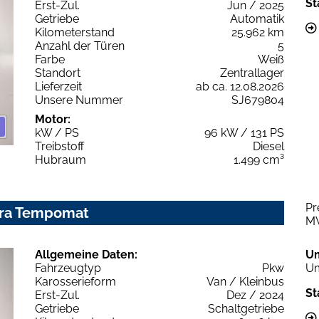
St
Erst-Zul.
Jun / 2025
Getriebe
Automatik
Kilometerstand
25.962 km
Anzahl der Türen
5
Farbe
Weiß
Standort
Zentrallager
Lieferzeit
ab ca. 12.08.2026
Unsere Nummer
SJ679804
Motor:
kW / PS
96 kW / 131 PS
Treibstoff
Diesel
Hubraum
1.499 cm³
Pr
era Tempomat
M
Allgemeine Daten:
U
Fahrzeugtyp
Pkw
Um
Karosserieform
Van / Kleinbus
St
Erst-Zul.
Dez / 2024
Getriebe
Schaltgetriebe