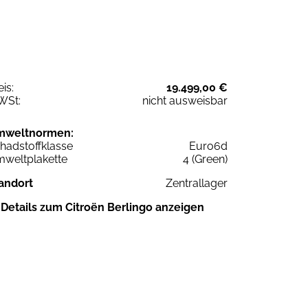
eis:
19.499,00 €
WSt:
nicht ausweisbar
mweltnormen:
hadstoffklasse
Euro6d
weltplakette
4 (Green)
andort
Zentrallager
Details zum Citroën Berlingo anzeigen