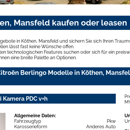
hen, Mansfeld kaufen oder leasen
ngebote in Köthen, Mansfeld und sichern Sie sich Ihren Trau
len lässt fast keine Wünsche offen.
en technologischen Features suchen oder sich für ein preiswe
hnen eine breite Palette an Optionen.
troën Berlingo Modelle in Köthen, Mansfel
Pr
vi Kamera PDC v+h
M
Allgemeine Daten:
U
Fahrzeugtyp
Pkw
Um
Karosserieform
Anderes Auto