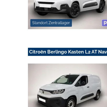
Standort Zentrallager
Citroën Berlingo Kasten L2 AT N