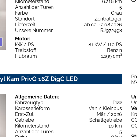
Kilometerstand
6.216 km
Anzahl der Türen
5
Farbe
Grau
Standort
Zentrallager
Lieferzeit
ab ca. 12.08.2026
Unsere Nummer
RJ972498
Motor:
kW / PS
81 kW / 110 PS
Treibstoff
Benzin
Hubraum
1.199 cm³
Pr
yl Kam PrivG 16Z DigC LED
M
Allgemeine Daten:
U
Fahrzeugtyp
Pkw
Um
Karosserieform
Van / Kleinbus
Ve
Erst-Zul.
Mär / 2026
Kr
Getriebe
Schaltgetriebe
C
Kilometerstand
10 km
C
Anzahl der Türen
5
St