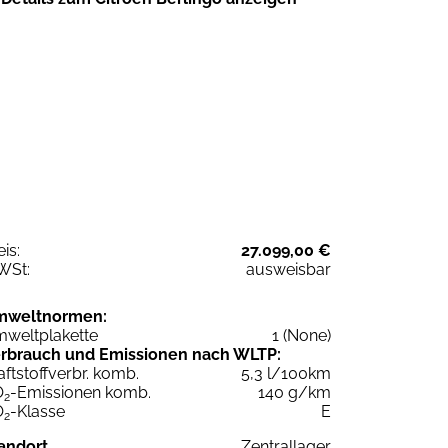
eis:
27.099,00 €
WSt:
ausweisbar
mweltnormen:
weltplakette
1 (None)
rbrauch und Emissionen nach WLTP:
aftstoffverbr. komb.
5,3 l/100km
O
-Emissionen komb.
140 g/km
2
O
-Klasse
E
2
andort
Zentrallager