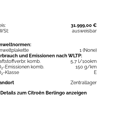
eis:
31.999,00 €
WSt:
ausweisbar
mweltnormen:
weltplakette
1 (None)
rbrauch und Emissionen nach WLTP:
aftstoffverbr. komb.
5,7 l/100km
O
-Emissionen komb.
150 g/km
2
O
-Klasse
E
2
andort
Zentrallager
Details zum Citroën Berlingo anzeigen