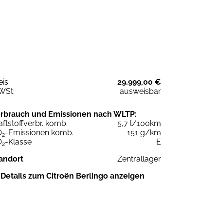
eis:
29.999,00 €
WSt:
ausweisbar
rbrauch und Emissionen nach WLTP:
aftstoffverbr. komb.
5,7 l/100km
O
-Emissionen komb.
151 g/km
2
O
-Klasse
E
2
andort
Zentrallager
Details zum Citroën Berlingo anzeigen