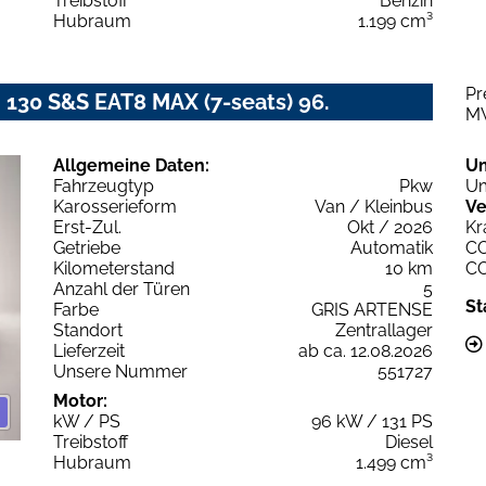
Treibstoff
Benzin
Hubraum
1.199 cm³
Pr
i 130 S&S EAT8 MAX (7-seats) 96.
M
Allgemeine Daten:
U
Fahrzeugtyp
Pkw
Um
Karosserieform
Van / Kleinbus
Ve
Erst-Zul.
Okt / 2026
Kr
Getriebe
Automatik
C
Kilometerstand
10 km
C
Anzahl der Türen
5
St
Farbe
GRIS ARTENSE
Standort
Zentrallager
Lieferzeit
ab ca. 12.08.2026
Unsere Nummer
551727
Motor:
kW / PS
96 kW / 131 PS
Treibstoff
Diesel
Hubraum
1.499 cm³