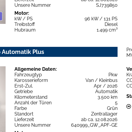
Unsere Nummer
SJ739850
Motor:
kW / PS
96 kW / 131 PS
Treibstoff
Diesel
Hubraum
1.499 cm³
Pr
0 Automatik Plus
M
Allgemeine Daten:
Ve
Fahrzeugtyp
Pkw
Kr
Karosserieform
Van / Kleinbus
C
Erst-Zul.
Apr / 2026
C
Getriebe
Automatik
St
Kilometerstand
3.500 km
Anzahl der Türen
5
Farbe
Grün
Standort
Zentrallager
Lieferzeit
ab ca. 12.08.2026
Unsere Nummer
640999_GW_APF-GE