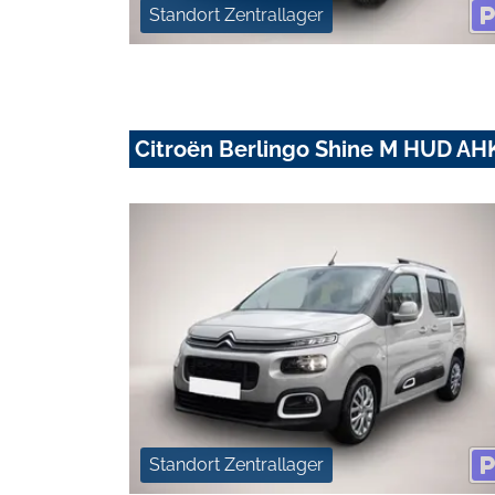
Standort Zentrallager
Citroën Berlingo Shine M HUD A
Standort Zentrallager