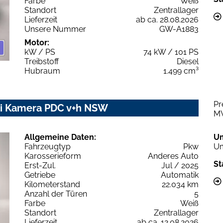
Farbe
Weiß
Standort
Zentrallager
Lieferzeit
ab ca. 28.08.2026
Unsere Nummer
GW-A1883
Motor:
kW / PS
74 kW / 101 PS
Treibstoff
Diesel
Hubraum
1.499 cm³
Pr
avi Kamera PDC v+h NSW
M
Allgemeine Daten:
U
Fahrzeugtyp
Pkw
Um
Karosserieform
Anderes Auto
St
Erst-Zul.
Jul / 2025
Getriebe
Automatik
Kilometerstand
22.034 km
Anzahl der Türen
5
Farbe
Weiß
Standort
Zentrallager
Lieferzeit
ab ca. 12.08.2026