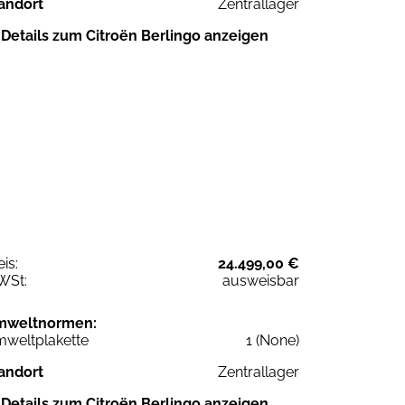
andort
Zentrallager
Details zum Citroën Berlingo anzeigen
eis:
24.499,00 €
WSt:
ausweisbar
mweltnormen:
weltplakette
1 (None)
andort
Zentrallager
Details zum Citroën Berlingo anzeigen