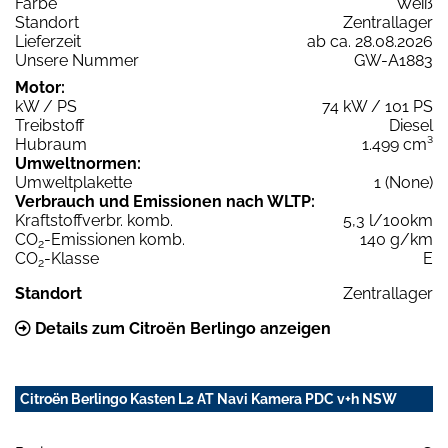
Farbe
Weiß
Standort
Zentrallager
Lieferzeit
ab ca. 28.08.2026
Unsere Nummer
GW-A1883
Motor:
kW / PS
74 kW / 101 PS
Treibstoff
Diesel
Hubraum
1.499 cm³
Umweltnormen:
Umweltplakette
1 (None)
Verbrauch und Emissionen nach WLTP:
Kraftstoffverbr. komb.
5,3 l/100km
CO
-Emissionen komb.
140 g/km
2
CO
-Klasse
E
2
Standort
Zentrallager
Details zum Citroën Berlingo anzeigen
Citroën Berlingo Kasten L2 AT Navi Kamera PDC v+h NSW