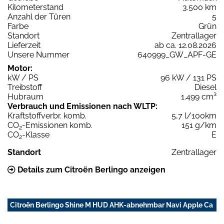
Kilometerstand
3.500 km
Anzahl der Türen
5
Farbe
Grün
Standort
Zentrallager
Lieferzeit
ab ca. 12.08.2026
Unsere Nummer
640999_GW_APF-GE
Motor:
kW / PS
96 kW / 131 PS
Treibstoff
Diesel
Hubraum
1.499 cm³
Verbrauch und Emissionen nach WLTP:
Kraftstoffverbr. komb.
5,7 l/100km
CO
-Emissionen komb.
151 g/km
2
CO
-Klasse
E
2
Standort
Zentrallager
Details zum Citroën Berlingo anzeigen
Citroën Berlingo Shine M HUD AHK-abnehmbar Navi Apple Ca