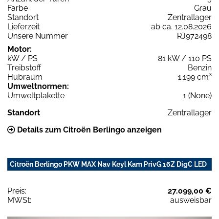
Farbe
Grau
Standort
Zentrallager
Lieferzeit
ab ca. 12.08.2026
Unsere Nummer
RJ972498
Motor:
kW / PS
81 kW / 110 PS
Treibstoff
Benzin
Hubraum
1.199 cm³
Umweltnormen:
Umweltplakette
1 (None)
Standort
Zentrallager
Details zum Citroën Berlingo anzeigen
Citroën Berlingo PKW MAX Nav Keyl Kam PrivG 16Z DigC LED
Preis:
27.099,00 €
MWSt:
ausweisbar