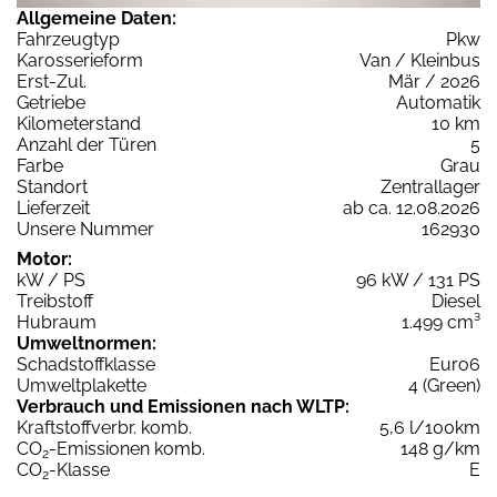
Allgemeine Daten:
Fahrzeugtyp
Pkw
Karosserieform
Van / Kleinbus
Erst-Zul.
Mär / 2026
Getriebe
Automatik
Kilometerstand
10 km
Anzahl der Türen
5
Farbe
Grau
Standort
Zentrallager
Lieferzeit
ab ca. 12.08.2026
Unsere Nummer
162930
Motor:
kW / PS
96 kW / 131 PS
Treibstoff
Diesel
Hubraum
1.499 cm³
Umweltnormen:
Schadstoffklasse
Euro6
Umweltplakette
4 (Green)
Verbrauch und Emissionen nach WLTP:
Kraftstoffverbr. komb.
5,6 l/100km
CO
-Emissionen komb.
148 g/km
2
CO
-Klasse
E
2