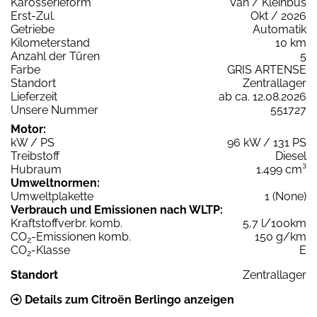
Karosserieform
Van / Kleinbus
Erst-Zul.
Okt / 2026
Getriebe
Automatik
Kilometerstand
10 km
Anzahl der Türen
5
Farbe
GRIS ARTENSE
Standort
Zentrallager
Lieferzeit
ab ca. 12.08.2026
Unsere Nummer
551727
Motor:
kW / PS
96 kW / 131 PS
Treibstoff
Diesel
Hubraum
1.499 cm³
Umweltnormen:
Umweltplakette
1 (None)
Verbrauch und Emissionen nach WLTP:
Kraftstoffverbr. komb.
5,7 l/100km
CO
-Emissionen komb.
150 g/km
2
CO
-Klasse
E
2
Standort
Zentrallager
Details zum Citroën Berlingo anzeigen