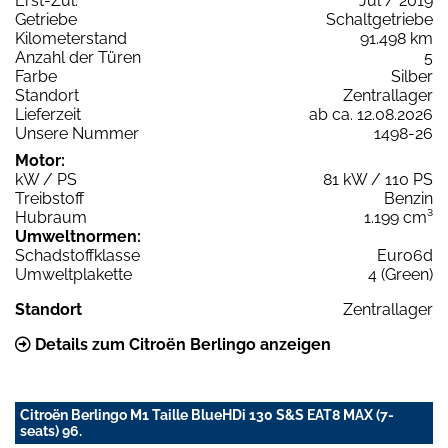
Erst-Zul.
Jul / 2019
Getriebe
Schaltgetriebe
Kilometerstand
91.498 km
Anzahl der Türen
5
Farbe
Silber
Standort
Zentrallager
Lieferzeit
ab ca. 12.08.2026
Unsere Nummer
1498-26
Motor:
kW / PS
81 kW / 110 PS
Treibstoff
Benzin
Hubraum
1.199 cm³
Umweltnormen:
Schadstoffklasse
Euro6d
Umweltplakette
4 (Green)
Standort
Zentrallager
Details zum Citroën Berlingo anzeigen
Citroën Berlingo M1 Taille BlueHDi 130 S&S EAT8 MAX (7-
seats) 96.