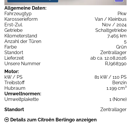
Allgemeine Daten:
Fahrzeugtyp
Pkw
Karosserieform
Van / Kleinbus
Erst-Zul.
Nov / 2024
Getriebe
Schaltgetriebe
Kilometerstand
7.465 km
Anzahl der Türen
5
Farbe
Grün
Standort
Zentrallager
Lieferzeit
ab ca. 12.08.2026
Unsere Nummer
RJ968390
Motor:
kW / PS
81 kW / 110 PS
Treibstoff
Benzin
Hubraum
1.199 cm³
Umweltnormen:
Umweltplakette
1 (None)
Standort
Zentrallager
Details zum Citroën Berlingo anzeigen