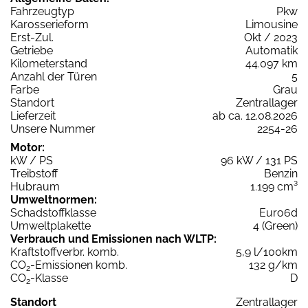
Fahrzeugtyp
Pkw
Karosserieform
Limousine
Erst-Zul.
Okt / 2023
Getriebe
Automatik
Kilometerstand
44.097 km
Anzahl der Türen
5
Farbe
Grau
Standort
Zentrallager
Lieferzeit
ab ca. 12.08.2026
Unsere Nummer
2254-26
Motor:
kW / PS
96 kW / 131 PS
Treibstoff
Benzin
Hubraum
1.199 cm³
Umweltnormen:
Schadstoffklasse
Euro6d
Umweltplakette
4 (Green)
Verbrauch und Emissionen nach WLTP:
Kraftstoffverbr. komb.
5,9 l/100km
CO
-Emissionen komb.
132 g/km
2
CO
-Klasse
D
2
Standort
Zentrallager