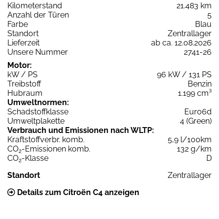
Kilometerstand
21.483 km
Anzahl der Türen
5
Farbe
Blau
Standort
Zentrallager
Lieferzeit
ab ca. 12.08.2026
Unsere Nummer
2741-26
Motor:
kW / PS
96 kW / 131 PS
Treibstoff
Benzin
Hubraum
1.199 cm³
Umweltnormen:
Schadstoffklasse
Euro6d
Umweltplakette
4 (Green)
Verbrauch und Emissionen nach WLTP:
Kraftstoffverbr. komb.
5,9 l/100km
CO
-Emissionen komb.
132 g/km
2
CO
-Klasse
D
2
Standort
Zentrallager
Details zum Citroën C4 anzeigen