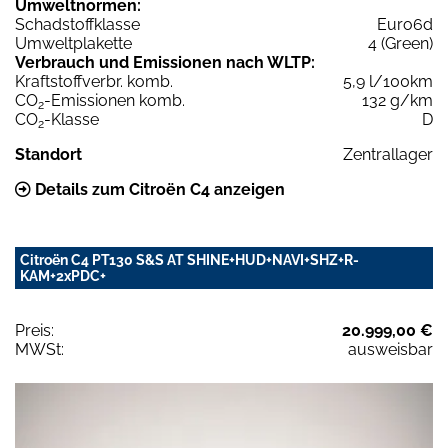
Umweltnormen:
Schadstoffklasse
Euro6d
Umweltplakette
4 (Green)
Verbrauch und Emissionen nach WLTP:
Kraftstoffverbr. komb.
5,9 l/100km
CO
-Emissionen komb.
132 g/km
2
CO
-Klasse
D
2
Standort
Zentrallager
Details zum Citroën C4 anzeigen
Citroën C4 PT130 S&S AT SHINE+HUD+NAVI+SHZ+R-
KAM+2xPDC+
Preis:
20.999,00 €
MWSt:
ausweisbar