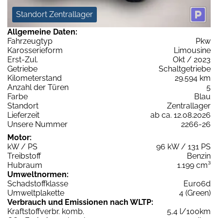
Standort Zentrallager
Allgemeine Daten:
Fahrzeugtyp
Pkw
Karosserieform
Limousine
Erst-Zul.
Okt / 2023
Getriebe
Schaltgetriebe
Kilometerstand
29.594 km
Anzahl der Türen
5
Farbe
Blau
Standort
Zentrallager
Lieferzeit
ab ca. 12.08.2026
Unsere Nummer
2266-26
Motor:
kW / PS
96 kW / 131 PS
Treibstoff
Benzin
Hubraum
1.199 cm³
Umweltnormen:
Schadstoffklasse
Euro6d
Umweltplakette
4 (Green)
Verbrauch und Emissionen nach WLTP:
Kraftstoffverbr. komb.
5,4 l/100km