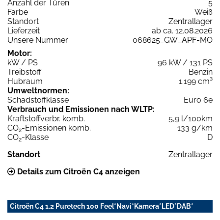
Anzahl der Türen
5
Farbe
Weiß
Standort
Zentrallager
Lieferzeit
ab ca. 12.08.2026
Unsere Nummer
068625_GW_APF-MO
Motor:
kW / PS
96 kW / 131 PS
Treibstoff
Benzin
Hubraum
1.199 cm³
Umweltnormen:
Schadstoffklasse
Euro 6e
Verbrauch und Emissionen nach WLTP:
Kraftstoffverbr. komb.
5,9 l/100km
CO
-Emissionen komb.
133 g/km
2
CO
-Klasse
D
2
Standort
Zentrallager
Details zum Citroën C4 anzeigen
Citroën C4 1.2 Puretech 100 Feel*Navi*Kamera*LED*DAB*