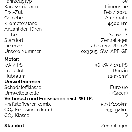
Fahrzeugtyp
Pkw
Karosserieform
Limousine
Erst-Zul.
Feb / 2026
Getriebe
Automatik
Kilometerstand
4.500 km
Anzahl der Türen
5
Farbe
Schwarz
Standort
Zentrallager
Lieferzeit
ab ca. 12.08.2026
Unsere Nummer
083565_GW_APF-GE
Motor:
kW / PS
96 kW / 131 PS
Treibstoff
Benzin
Hubraum
1.199 cm³
Umweltnormen:
Schadstoffklasse
Euro 6e
Umweltplakette
4 (Green)
Verbrauch und Emissionen nach WLTP:
Kraftstoffverbr. komb.
5,9 l/100km
CO
-Emissionen komb.
133 g/km
2
CO
-Klasse
D
2
Standort
Zentrallager