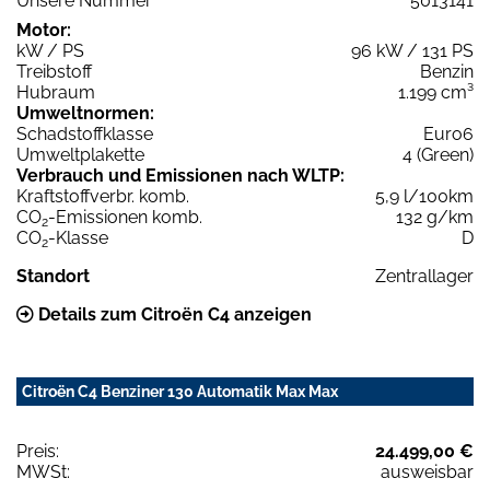
Unsere Nummer
5013141
Motor:
kW / PS
96 kW / 131 PS
Treibstoff
Benzin
Hubraum
1.199 cm³
Umweltnormen:
Schadstoffklasse
Euro6
Umweltplakette
4 (Green)
Verbrauch und Emissionen nach WLTP:
Kraftstoffverbr. komb.
5,9 l/100km
CO
-Emissionen komb.
132 g/km
2
CO
-Klasse
D
2
Standort
Zentrallager
Details zum Citroën C4 anzeigen
Citroën C4 Benziner 130 Automatik Max Max
Preis:
24.499,00 €
MWSt:
ausweisbar