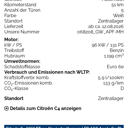
Kilometerstand
51 km
Anzahl der Türen
5
Farbe
Weiß
Standort
Zentrallager
Lieferzeit
ab ca. 12.08.2026
Unsere Nummer
068208_GW_APF-MH
Motor:
kW / PS
96 kW / 131 PS
Treibstoff
Benzin
Hubraum
1.199 cm³
Umweltnormen:
Schadstoffklasse
Euro 6e
Verbrauch und Emissionen nach WLTP:
Kraftstoffverbr. komb.
5,9 l/100km
CO
-Emissionen komb.
133 g/km
2
CO
-Klasse
D
2
Standort
Zentrallager
Details zum Citroën C4 anzeigen