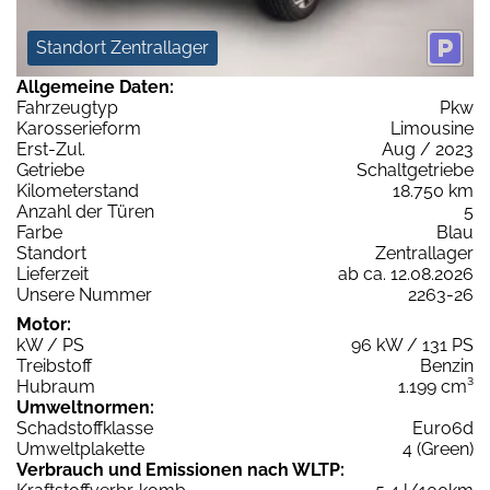
Standort Zentrallager
Allgemeine Daten:
Fahrzeugtyp
Pkw
Karosserieform
Limousine
Erst-Zul.
Aug / 2023
Getriebe
Schaltgetriebe
Kilometerstand
18.750 km
Anzahl der Türen
5
Farbe
Blau
Standort
Zentrallager
Lieferzeit
ab ca. 12.08.2026
Unsere Nummer
2263-26
Motor:
kW / PS
96 kW / 131 PS
Treibstoff
Benzin
Hubraum
1.199 cm³
Umweltnormen:
Schadstoffklasse
Euro6d
Umweltplakette
4 (Green)
Verbrauch und Emissionen nach WLTP: