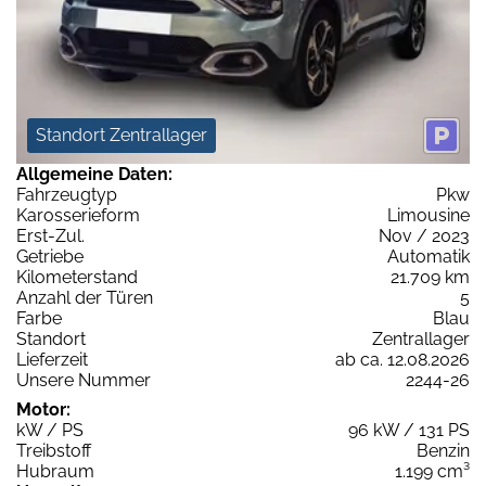
Standort Zentrallager
Allgemeine Daten:
Fahrzeugtyp
Pkw
Karosserieform
Limousine
Erst-Zul.
Nov / 2023
Getriebe
Automatik
Kilometerstand
21.709 km
Anzahl der Türen
5
Farbe
Blau
Standort
Zentrallager
Lieferzeit
ab ca. 12.08.2026
Unsere Nummer
2244-26
Motor:
kW / PS
96 kW / 131 PS
Treibstoff
Benzin
Hubraum
1.199 cm³