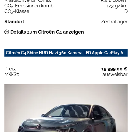
Kraftstoffverbr. komb.
5,4 l/100km
CO
-Emissionen komb.
123 g/km
2
CO
-Klasse
D
2
Standort
Zentrallager
Details zum Citroën C4 anzeigen
Citroën C4 Shine HUD Navi 360 Kamera LED Apple CarPlay A
Preis:
19.999,00 €
MWSt:
ausweisbar