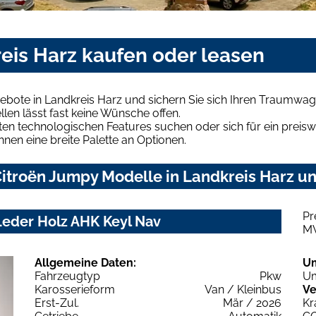
eis Harz kaufen oder leasen
bote in Landkreis Harz und sichern Sie sich Ihren Traumwag
len lässt fast keine Wünsche offen.
en technologischen Features suchen oder sich für ein preiswe
hnen eine breite Palette an Optionen.
itroën Jumpy Modelle in Landkreis Harz und
Pr
eder Holz AHK Keyl Nav
M
Allgemeine Daten:
U
Fahrzeugtyp
Pkw
Um
Karosserieform
Van / Kleinbus
Ve
Erst-Zul.
Mär / 2026
Kr