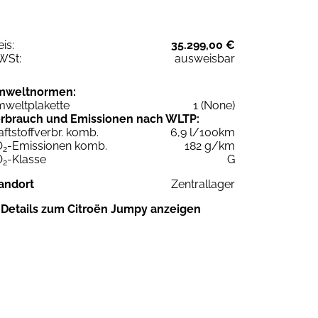
eis:
35.299,00 €
WSt:
ausweisbar
mweltnormen:
weltplakette
1 (None)
rbrauch und Emissionen nach WLTP:
aftstoffverbr. komb.
6,9 l/100km
O
-Emissionen komb.
182 g/km
2
O
-Klasse
G
2
andort
Zentrallager
Details zum Citroën Jumpy anzeigen