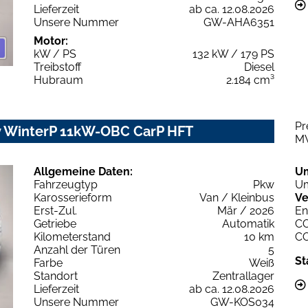
Lieferzeit
ab ca. 12.08.2026
Unsere Nummer
GW-AHA6351
Motor:
kW / PS
132 kW / 179 PS
Treibstoff
Diesel
Hubraum
2.184 cm³
Pr
 WinterP 11kW-OBC CarP HFT
M
Allgemeine Daten:
U
Fahrzeugtyp
Pkw
Um
Karosserieform
Van / Kleinbus
Ve
Erst-Zul.
Mär / 2026
En
Getriebe
Automatik
C
Kilometerstand
10 km
C
Anzahl der Türen
5
St
Farbe
Weiß
Standort
Zentrallager
Lieferzeit
ab ca. 12.08.2026
Unsere Nummer
GW-KOS034