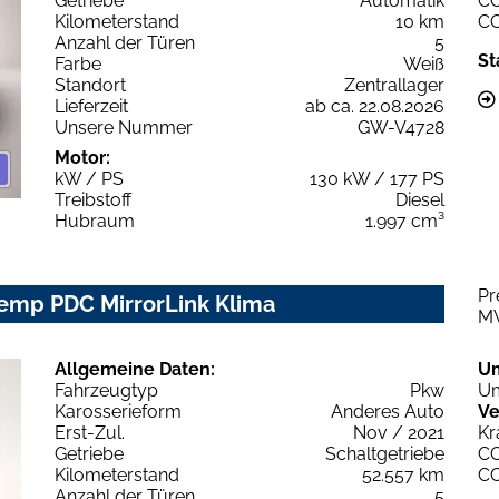
Getriebe
Automatik
C
Kilometerstand
10 km
C
Anzahl der Türen
5
St
Farbe
Weiß
Standort
Zentrallager
Lieferzeit
ab ca. 22.08.2026
Unsere Nummer
GW-V4728
Motor:
kW / PS
130 kW / 177 PS
Treibstoff
Diesel
Hubraum
1.997 cm³
Pr
Temp PDC MirrorLink Klima
M
Allgemeine Daten:
U
Fahrzeugtyp
Pkw
Um
Karosserieform
Anderes Auto
Ve
Erst-Zul.
Nov / 2021
Kr
Getriebe
Schaltgetriebe
C
Kilometerstand
52.557 km
C
Anzahl der Türen
5