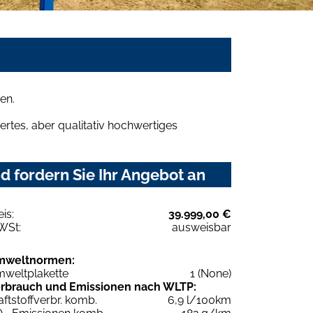
en.
rtes, aber qualitativ hochwertiges
 fordern Sie Ihr Angebot an
eis:
39.999,00 €
WSt:
ausweisbar
mweltnormen:
weltplakette
1 (None)
rbrauch und Emissionen nach WLTP:
aftstoffverbr. komb.
6,9 l/100km