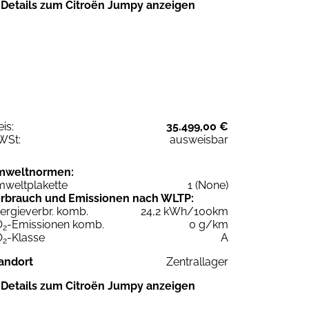
Details zum Citroën Jumpy anzeigen
eis:
35.499,00 €
WSt:
ausweisbar
mweltnormen:
weltplakette
1 (None)
rbrauch und Emissionen nach WLTP:
ergieverbr. komb.
24,2 kWh/100km
O
-Emissionen komb.
0 g/km
2
O
-Klasse
A
2
andort
Zentrallager
Details zum Citroën Jumpy anzeigen