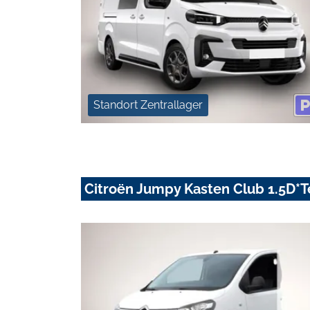
Standort Zentrallager
Citroën Jumpy Kasten Club 1.5D*