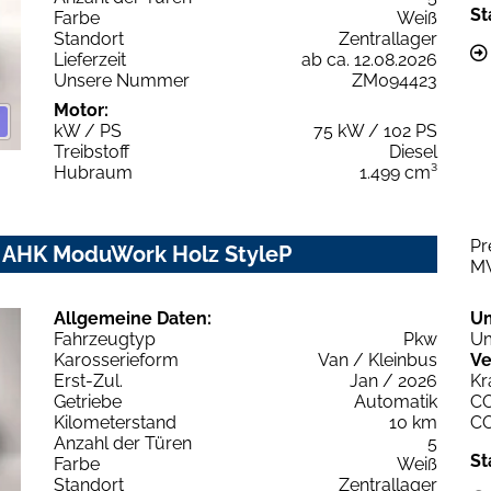
St
Farbe
Weiß
Standort
Zentrallager
Lieferzeit
ab ca. 12.08.2026
Unsere Nummer
ZM094423
Motor:
kW / PS
75 kW / 102 PS
Treibstoff
Diesel
Hubraum
1.499 cm³
Pr
m AHK ModuWork Holz StyleP
M
Allgemeine Daten:
U
Fahrzeugtyp
Pkw
Um
Karosserieform
Van / Kleinbus
Ve
Erst-Zul.
Jan / 2026
Kr
Getriebe
Automatik
C
Kilometerstand
10 km
C
Anzahl der Türen
5
St
Farbe
Weiß
Standort
Zentrallager