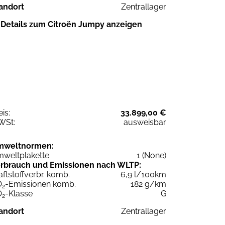
andort
Zentrallager
Details zum Citroën Jumpy anzeigen
eis:
33.899,00 €
WSt:
ausweisbar
mweltnormen:
weltplakette
1 (None)
rbrauch und Emissionen nach WLTP:
aftstoffverbr. komb.
6,9 l/100km
O
-Emissionen komb.
182 g/km
2
O
-Klasse
G
2
andort
Zentrallager