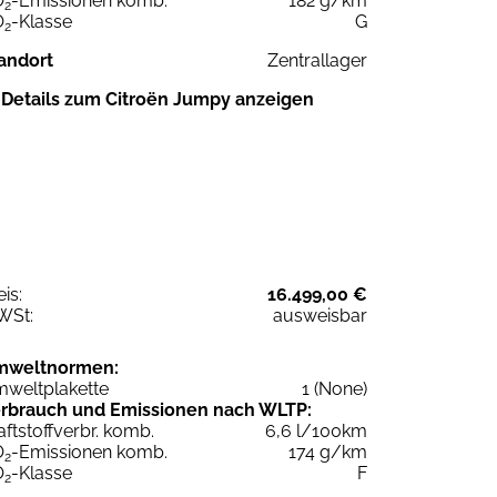
O
-Emissionen komb.
182 g/km
2
O
-Klasse
G
2
andort
Zentrallager
Details zum Citroën Jumpy anzeigen
eis:
16.499,00 €
WSt:
ausweisbar
mweltnormen:
weltplakette
1 (None)
rbrauch und Emissionen nach WLTP:
aftstoffverbr. komb.
6,6 l/100km
O
-Emissionen komb.
174 g/km
2
O
-Klasse
F
2