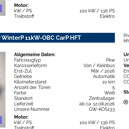
Motor:
kW / PS
100 kW / 136 PS
Treibstoff
Elektro
Pr
 WinterP 11kW-OBC CarP HFT
M
Allgemeine Daten:
U
Fahrzeugtyp
Pkw
Um
Karosserieform
Van / Kleinbus
Ve
Erst-Zul.
Mär / 2026
En
Getriebe
Automatik
C
Kilometerstand
10 km
C
Anzahl der Türen
5
St
Farbe
Weiß
Standort
Zentrallager
Lieferzeit
ab ca. 12.08.2026
Unsere Nummer
GW-KOS133
Motor:
kW / PS
100 kW / 136 PS
Treibstoff
Elektro