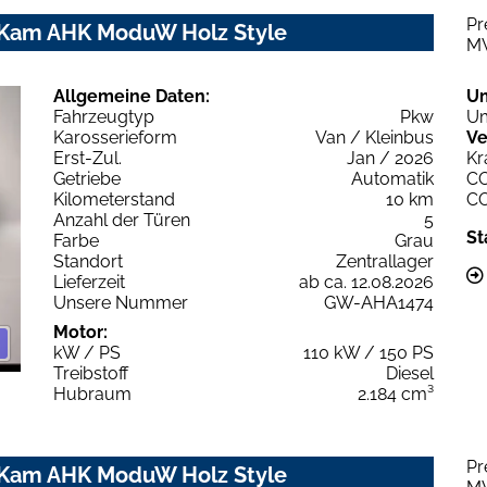
Pr
P Kam AHK ModuW Holz Style
M
Allgemeine Daten:
U
Fahrzeugtyp
Pkw
Um
Karosserieform
Van / Kleinbus
Ve
Erst-Zul.
Jan / 2026
Kr
Getriebe
Automatik
C
Kilometerstand
10 km
C
Anzahl der Türen
5
St
Farbe
Grau
Standort
Zentrallager
Lieferzeit
ab ca. 12.08.2026
Unsere Nummer
GW-AHA1474
Motor:
kW / PS
110 kW / 150 PS
Treibstoff
Diesel
Hubraum
2.184 cm³
Pr
P Kam AHK ModuW Holz Style