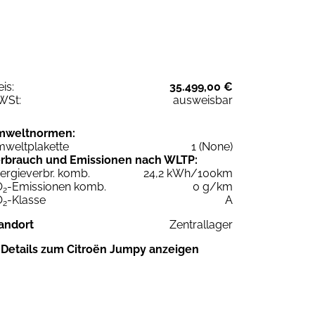
eis:
35.499,00 €
WSt:
ausweisbar
mweltnormen:
weltplakette
1 (None)
rbrauch und Emissionen nach WLTP:
ergieverbr. komb.
24,2 kWh/100km
O
-Emissionen komb.
0 g/km
2
O
-Klasse
A
2
andort
Zentrallager
Details zum Citroën Jumpy anzeigen