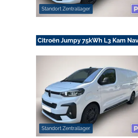
Standort Zentrallager
Citroën Jumpy 75kWh L3 Kam Nav
Standort Zentrallager