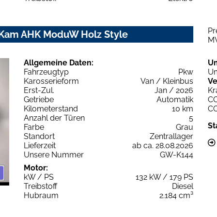
Pr
P Kam AHK ModuW Holz Style
M
Allgemeine Daten:
U
Fahrzeugtyp
Pkw
Um
Karosserieform
Van / Kleinbus
Ve
Erst-Zul.
Jan / 2026
Kr
Getriebe
Automatik
C
Kilometerstand
10 km
C
Anzahl der Türen
5
St
Farbe
Grau
Standort
Zentrallager
Lieferzeit
ab ca. 28.08.2026
Unsere Nummer
GW-K144
Motor:
kW / PS
132 kW / 179 PS
Treibstoff
Diesel
Hubraum
2.184 cm³