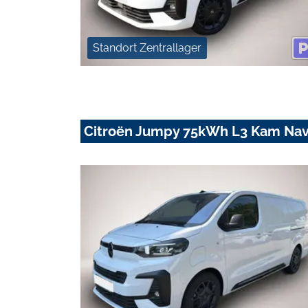
Standort Zentrallager
Citroën Jumpy 75kWh L3 Kam Nav