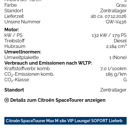
Farbe
Grau
Standort
Zentrallager
Lieferzeit
ab ca. 07.12.2026
Unsere Nummer
GW-V436
Motor:
kW / PS
132 kW / 179 PS
Treibstoff
Diesel
Hubraum
2.184 cm³
Umweltnormen:
Umweltplakette
1 (None)
Verbrauch und Emissionen nach WLTP:
Kraftstoffverbr. komb.
7,0 l/100km
CO
-Emissionen komb.
185 g/km
2
CO
-Klasse
G
2
Standort
Zentrallager
Details zum Citroën SpaceTourer anzeigen
Citroën SpaceTourer Max M 180 VIP Lounge! SOFORT Lieferb