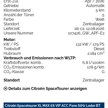
Erst-Zul.
Apr / 2026
Getriebe
Automatik
Kilometerstand
5 km
Anzahl der Türen
5
Farbe
Weiß
Standort
Zentrallager
Lieferzeit
ab ca. 12.08.2026
Unsere Nummer
107426_GW_APF-E2
Motor:
kW / PS
132 kW / 179 PS
Treibstoff
Diesel
Hubraum
2.184 cm³
Verbrauch und Emissionen nach WLTP:
Kraftstoffverbr. komb.
6,8 l/100km
CO
-Emissionen komb.
178 g/km
2
CO
-Klasse
G
2
Standort
Zentrallager
Details zum Citroën SpaceTourer anzeigen
Citroën Spacetourer XL MAX 6S VIP ACC Pano StHz Leder BT