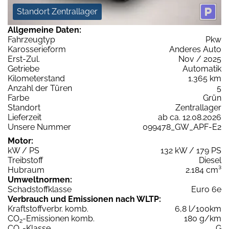
Standort Zentrallager
Allgemeine Daten:
Fahrzeugtyp
Pkw
Karosserieform
Anderes Auto
Erst-Zul.
Nov / 2025
Getriebe
Automatik
Kilometerstand
1.365 km
Anzahl der Türen
5
Farbe
Grün
Standort
Zentrallager
Lieferzeit
ab ca. 12.08.2026
Unsere Nummer
099478_GW_APF-E2
Motor:
kW / PS
132 kW / 179 PS
Treibstoff
Diesel
Hubraum
2.184 cm³
Umweltnormen:
Schadstoffklasse
Euro 6e
Verbrauch und Emissionen nach WLTP:
Kraftstoffverbr. komb.
6,8 l/100km
CO
-Emissionen komb.
180 g/km
2
CO
-Klasse
G