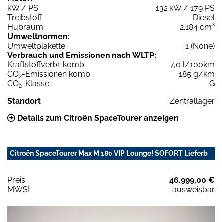
kW / PS
132 kW / 179 PS
Treibstoff
Diesel
Hubraum
2.184 cm³
Umweltnormen:
Umweltplakette
1 (None)
Verbrauch und Emissionen nach WLTP:
Kraftstoffverbr. komb.
7,0 l/100km
CO
-Emissionen komb.
185 g/km
2
CO
-Klasse
G
2
Standort
Zentrallager
Details zum Citroën SpaceTourer anzeigen
Citroën SpaceTourer Max M 180 VIP Lounge! SOFORT Lieferb
Preis:
46.999,00 €
MWSt:
ausweisbar