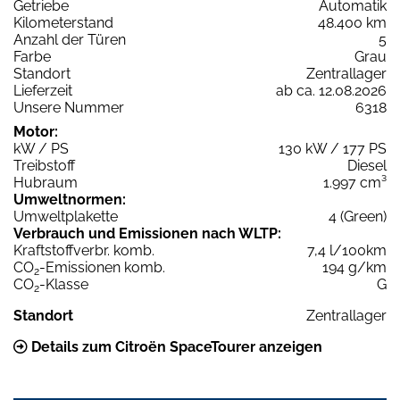
Getriebe
Automatik
Kilometerstand
48.400 km
Anzahl der Türen
5
Farbe
Grau
Standort
Zentrallager
Lieferzeit
ab ca. 12.08.2026
Unsere Nummer
6318
Motor:
kW / PS
130 kW / 177 PS
Treibstoff
Diesel
Hubraum
1.997 cm³
Umweltnormen:
Umweltplakette
4 (Green)
Verbrauch und Emissionen nach WLTP:
Kraftstoffverbr. komb.
7,4 l/100km
CO
-Emissionen komb.
194 g/km
2
CO
-Klasse
G
2
Standort
Zentrallager
Details zum Citroën SpaceTourer anzeigen