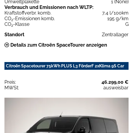
Umweltplakette
1 (None)
Verbrauch und Emissionen nach WLTP:
Kraftstoffverbr. komb.
7,4 l/100km
CO
-Emissionen komb.
195 g/km
2
CO
-Klasse
G
2
Standort
Zentrallager
Details zum Citroën SpaceTourer anzeigen
Citroën Spacetourer 75kWh PLUS L3 FörderF 2xKlima 9S Car
Preis:
46.299,00 €
MWSt:
ausweisbar