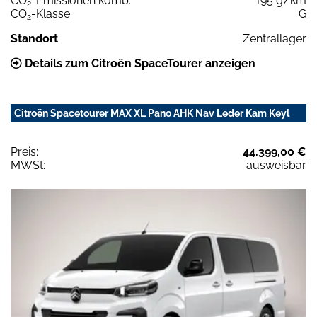
CO
-Emissionen komb.
195 g/km
2
CO
-Klasse
G
2
Standort
Zentrallager
Details zum Citroën SpaceTourer anzeigen
Citroën Spacetourer MAX XL Pano AHK Nav Leder Kam Keyl
Preis:
44.399,00 €
MWSt:
ausweisbar