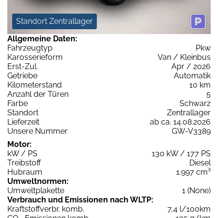
Standort Zentrallager
Allgemeine Daten:
Fahrzeugtyp
Pkw
Karosserieform
Van / Kleinbus
Erst-Zul.
Apr / 2026
Getriebe
Automatik
Kilometerstand
10 km
Anzahl der Türen
5
Farbe
Schwarz
Standort
Zentrallager
Lieferzeit
ab ca. 14.08.2026
Unsere Nummer
GW-V3389
Motor:
kW / PS
130 kW / 177 PS
Treibstoff
Diesel
Hubraum
1.997 cm³
Umweltnormen:
Umweltplakette
1 (None)
Verbrauch und Emissionen nach WLTP:
Kraftstoffverbr. komb.
7,4 l/100km