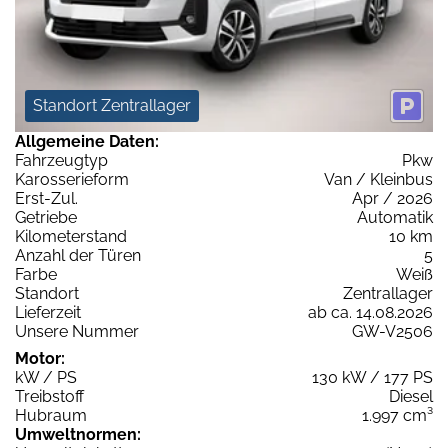
Standort Zentrallager
Allgemeine Daten:
Fahrzeugtyp
Pkw
Karosserieform
Van / Kleinbus
Erst-Zul.
Apr / 2026
Getriebe
Automatik
Kilometerstand
10 km
Anzahl der Türen
5
Farbe
Weiß
Standort
Zentrallager
Lieferzeit
ab ca. 14.08.2026
Unsere Nummer
GW-V2506
Motor:
kW / PS
130 kW / 177 PS
Treibstoff
Diesel
Hubraum
1.997 cm³
Umweltnormen: