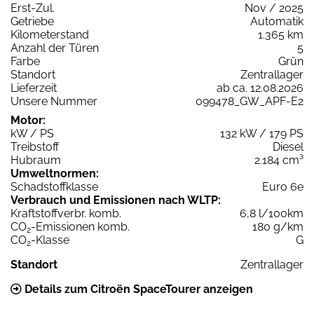
Erst-Zul.
Nov / 2025
Getriebe
Automatik
Kilometerstand
1.365 km
Anzahl der Türen
5
Farbe
Grün
Standort
Zentrallager
Lieferzeit
ab ca. 12.08.2026
Unsere Nummer
099478_GW_APF-E2
Motor:
kW / PS
132 kW / 179 PS
Treibstoff
Diesel
Hubraum
2.184 cm³
Umweltnormen:
Schadstoffklasse
Euro 6e
Verbrauch und Emissionen nach WLTP:
Kraftstoffverbr. komb.
6,8 l/100km
CO
-Emissionen komb.
180 g/km
2
CO
-Klasse
G
2
Standort
Zentrallager
Details zum Citroën SpaceTourer anzeigen