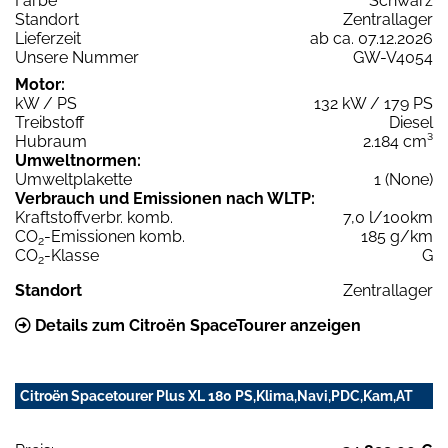
Farbe
Schwarz
Standort
Zentrallager
Lieferzeit
ab ca. 07.12.2026
Unsere Nummer
GW-V4054
Motor:
kW / PS
132 kW / 179 PS
Treibstoff
Diesel
Hubraum
2.184 cm³
Umweltnormen:
Umweltplakette
1 (None)
Verbrauch und Emissionen nach WLTP:
Kraftstoffverbr. komb.
7,0 l/100km
CO
-Emissionen komb.
185 g/km
2
CO
-Klasse
G
2
Standort
Zentrallager
Details zum Citroën SpaceTourer anzeigen
Citroën Spacetourer Plus XL 180 PS,Klima,Navi,PDC,Kam,AT