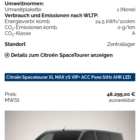
Umweltnormen:
Umweltplakette
1 (None)
Verbrauch und Emissionen nach WLTP:
Energieverbr. komb.
24,5 kWh/100km
CO
-Emissionen komb.
0 g/km
2
CO
-Klasse
A
2
Standort
Zentrallager
Details zum Citroën SpaceTourer anzeigen
Citroën Spacetourer XL MAX 7S VIP+ ACC Pano StHz AHK LED
Preis:
48.299,00 €
MWSt:
ausweisbar