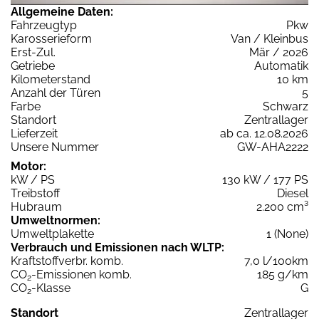
Allgemeine Daten:
Fahrzeugtyp
Pkw
Karosserieform
Van / Kleinbus
Erst-Zul.
Mär / 2026
Getriebe
Automatik
Kilometerstand
10 km
Anzahl der Türen
5
Farbe
Schwarz
Standort
Zentrallager
Lieferzeit
ab ca. 12.08.2026
Unsere Nummer
GW-AHA2222
Motor:
kW / PS
130 kW / 177 PS
Treibstoff
Diesel
Hubraum
2.200 cm³
Umweltnormen:
Umweltplakette
1 (None)
Verbrauch und Emissionen nach WLTP:
Kraftstoffverbr. komb.
7,0 l/100km
CO
-Emissionen komb.
185 g/km
2
CO
-Klasse
G
2
Standort
Zentrallager