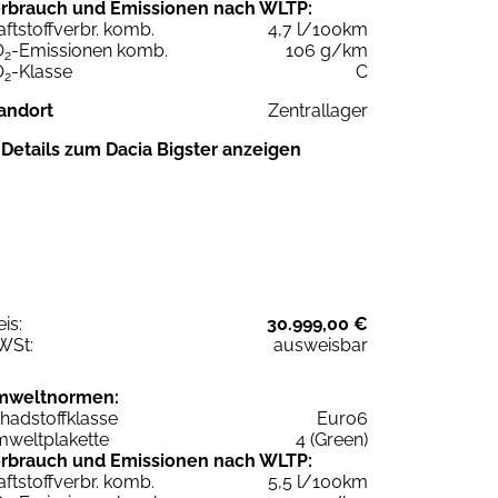
rbrauch und Emissionen nach WLTP:
aftstoffverbr. komb.
4,7 l/100km
O
-Emissionen komb.
106 g/km
2
O
-Klasse
C
2
andort
Zentrallager
Details zum Dacia Bigster anzeigen
eis:
30.999,00 €
WSt:
ausweisbar
mweltnormen:
hadstoffklasse
Euro6
weltplakette
4 (Green)
rbrauch und Emissionen nach WLTP:
aftstoffverbr. komb.
5,5 l/100km