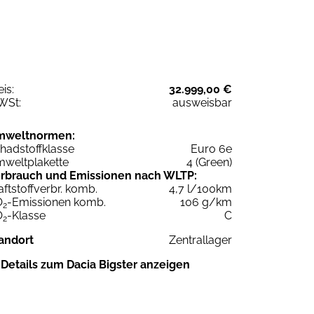
eis:
32.999,00 €
WSt:
ausweisbar
mweltnormen:
hadstoffklasse
Euro 6e
weltplakette
4 (Green)
rbrauch und Emissionen nach WLTP:
aftstoffverbr. komb.
4,7 l/100km
O
-Emissionen komb.
106 g/km
2
O
-Klasse
C
2
andort
Zentrallager
Details zum Dacia Bigster anzeigen