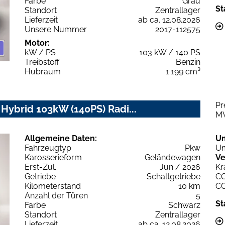
Farbe
Grau
St
Standort
Zentrallager
Lieferzeit
ab ca. 12.08.2026
Unsere Nummer
2017-112575
Motor:
kW / PS
103 kW / 140 PS
Treibstoff
Benzin
Hubraum
1.199 cm³
Pr
 Hybrid 103kW (140PS) Radi...
M
Allgemeine Daten:
U
Fahrzeugtyp
Pkw
Um
Karosserieform
Geländewagen
Ve
Erst-Zul.
Jun / 2026
Kr
Getriebe
Schaltgetriebe
C
Kilometerstand
10 km
C
Anzahl der Türen
5
St
Farbe
Schwarz
Standort
Zentrallager
Lieferzeit
ab ca. 12.08.2026