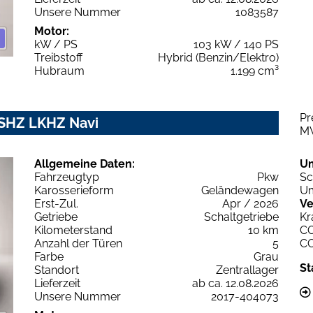
Unsere Nummer
1083587
Motor:
kW / PS
103 kW / 140 PS
Treibstoff
Hybrid (Benzin/Elektro)
Hubraum
1.199 cm³
Pr
 SHZ LKHZ Navi
M
Allgemeine Daten:
U
Fahrzeugtyp
Pkw
Sc
Karosserieform
Geländewagen
Um
Erst-Zul.
Apr / 2026
Ve
Getriebe
Schaltgetriebe
Kr
Kilometerstand
10 km
C
Anzahl der Türen
5
C
Farbe
Grau
St
Standort
Zentrallager
Lieferzeit
ab ca. 12.08.2026
Unsere Nummer
2017-404073