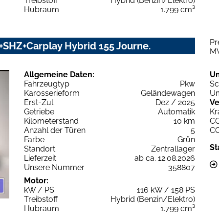
Treibstoff
Hybrid (Benzin/Elektro)
Hubraum
1.799 cm³
Pr
+SHZ+Carplay Hybrid 155 Journe.
M
Allgemeine Daten:
U
Fahrzeugtyp
Pkw
Sc
Karosserieform
Geländewagen
Um
Erst-Zul.
Dez / 2025
Ve
Getriebe
Automatik
Kr
Kilometerstand
10 km
C
Anzahl der Türen
5
C
Farbe
Grün
St
Standort
Zentrallager
Lieferzeit
ab ca. 12.08.2026
Unsere Nummer
358807
Motor:
kW / PS
116 kW / 158 PS
Treibstoff
Hybrid (Benzin/Elektro)
Hubraum
1.799 cm³