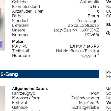
Getriebe
Automatik
Ve
Kilometerstand
10 km
Kr
Anzahl der Türen
5
C
Farbe
Braun
C
Standort
Zentrallager
St
Lieferzeit
ab ca. 12.08.2026
Unsere
2017-B2 2 N7H 6XY (CNZ
Nummer
PCV68)
Motor:
kW / PS
115 kW / 156 PS
Treibstoff
Hybrid (Benzin/Elektro)
Hubraum
1.799 cm³
Pr
0 6-Gang
M
Allgemeine Daten:
U
Fahrzeugtyp
Pkw
Sc
Karosserieform
Geländewagen
Um
Erst-Zul.
Mai / 2026
Ve
Getriebe
Schaltgetriebe
Kr