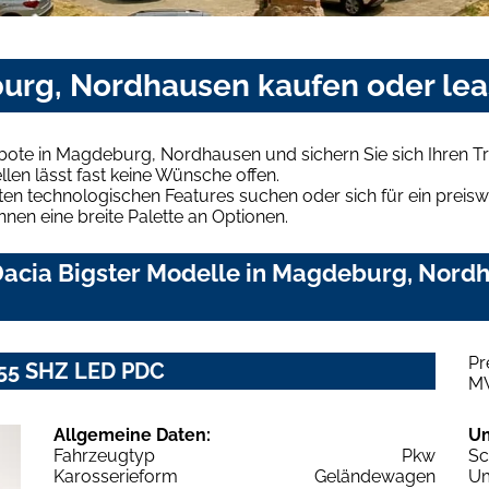
burg, Nordhausen kaufen oder le
ebote in Magdeburg, Nordhausen und sichern Sie sich Ihren
len lässt fast keine Wünsche offen.
en technologischen Features suchen oder sich für ein preiswe
hnen eine breite Palette an Optionen.
acia Bigster Modelle in Magdeburg, Nordha
Pr
155 SHZ LED PDC
M
Allgemeine Daten:
U
Fahrzeugtyp
Pkw
Sc
Karosserieform
Geländewagen
Um