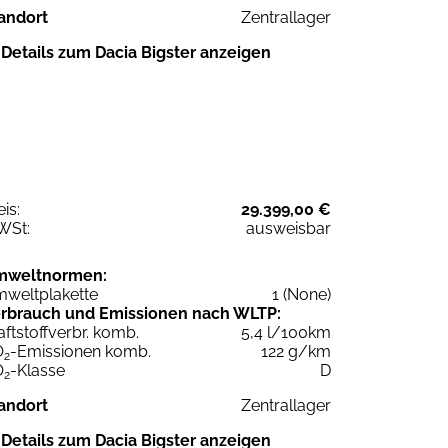
andort
Zentrallager
Details zum Dacia Bigster anzeigen
eis:
29.399,00 €
WSt:
ausweisbar
mweltnormen:
weltplakette
1 (None)
rbrauch und Emissionen nach WLTP:
aftstoffverbr. komb.
5,4 l/100km
O
-Emissionen komb.
122 g/km
2
O
-Klasse
D
2
andort
Zentrallager
Details zum Dacia Bigster anzeigen