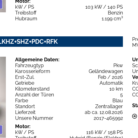
Motor:
kW / PS
103 kW / 140 PS
Treibstoff
Benzin
Hubraum
1.199 cm³
Pr
y LKHZ+SHZ+PDC+RFK
M
Allgemeine Daten:
U
Fahrzeugtyp
Pkw
Sc
Karosserieform
Geländewagen
Um
Erst-Zul.
Feb / 2026
Ve
Getriebe
Automatik
Kr
Kilometerstand
10 km
C
Anzahl der Türen
5
C
Farbe
Blau
St
Standort
Zentrallager
Lieferzeit
ab ca. 12.08.2026
Unsere Nummer
2017-465992
Motor:
kW / PS
116 kW / 158 PS