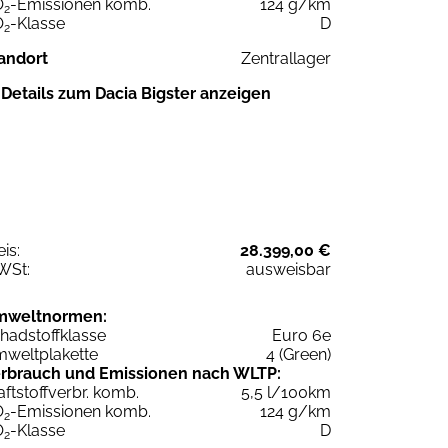
O
-Emissionen komb.
124 g/km
2
O
-Klasse
D
2
andort
Zentrallager
Details zum Dacia Bigster anzeigen
eis:
28.399,00 €
WSt:
ausweisbar
mweltnormen:
hadstoffklasse
Euro 6e
weltplakette
4 (Green)
rbrauch und Emissionen nach WLTP:
aftstoffverbr. komb.
5,5 l/100km
O
-Emissionen komb.
124 g/km
2
O
-Klasse
D
2