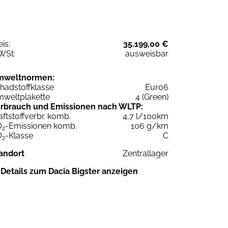
eis:
35.199,00 €
WSt:
ausweisbar
mweltnormen:
hadstoffklasse
Euro6
weltplakette
4 (Green)
rbrauch und Emissionen nach WLTP:
aftstoffverbr. komb.
4,7 l/100km
O
-Emissionen komb.
106 g/km
2
O
-Klasse
C
2
andort
Zentrallager
Details zum Dacia Bigster anzeigen