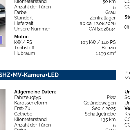
Kilometerstand
50 km
C
Anzahl der Türen
5
C
Farbe
Grau
St
Standort
Zentrallager
Lieferzeit
ab ca. 12.08.2026
Unsere Nummer
CAR3028134
Motor:
kW / PS
103 kW / 140 PS
Treibstoff
Benzin
Hubraum
1.199 cm³
Pr
on SHZ+MV-Kamera+LED
M
Allgemeine Daten:
U
Fahrzeugtyp
Pkw
Sc
Karosserieform
Geländewagen
Um
Erst-Zul.
Sep / 2025
Ve
Getriebe
Schaltgetriebe
Kr
Kilometerstand
135 km
C
Anzahl der Türen
5
C