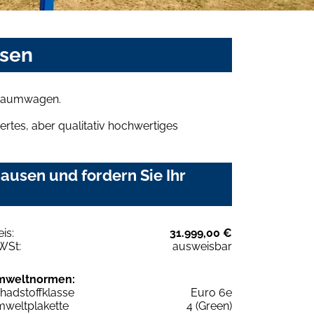
asen
 Traumwagen.
rtes, aber qualitativ hochwertiges
usen und fordern Sie Ihr
eis:
31.999,00 €
WSt:
ausweisbar
mweltnormen:
hadstoffklasse
Euro 6e
weltplakette
4 (Green)