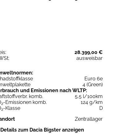
eis:
28.399,00 €
WSt:
ausweisbar
mweltnormen:
hadstoffklasse
Euro 6e
weltplakette
4 (Green)
rbrauch und Emissionen nach WLTP:
aftstoffverbr. komb.
5,5 l/100km
O
-Emissionen komb.
124 g/km
2
O
-Klasse
D
2
andort
Zentrallager
Details zum Dacia Bigster anzeigen