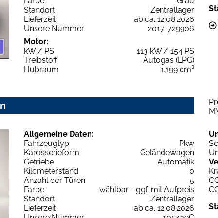
Farbe
Grau
St
Standort
Zentrallager
Lieferzeit
ab ca. 12.08.2026
Unsere Nummer
2017-729906
Motor:
kW / PS
113 kW / 154 PS
Treibstoff
Autogas (LPG)
Hubraum
1.199 cm³
Pr
on
M
Allgemeine Daten:
U
Fahrzeugtyp
Pkw
Sc
Karosserieform
Geländewagen
Um
Getriebe
Automatik
Ve
Kilometerstand
0
Kr
Anzahl der Türen
5
C
Farbe
wählbar - ggf. mit Aufpreis
C
Standort
Zentrallager
St
Lieferzeit
ab ca. 12.08.2026
Unsere Nummer
105439C