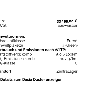
eis:
33.199,00 €
WSt:
ausweisbar
mweltnormen:
hadstoffklasse
Euro6
weltplakette
4 (Green)
rbrauch und Emissionen nach WLTP:
aftstoffverbr. komb.
5,0 l/100km
O
-Emissionen komb.
107 g/km
2
O
-Klasse
C
2
andort
Zentrallager
Details zum Dacia Duster anzeigen