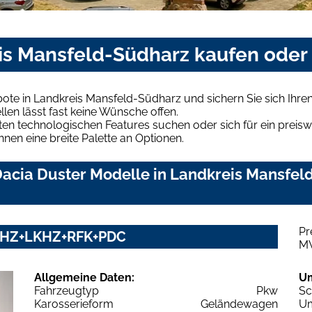
eis Mansfeld-Südharz kaufen oder
bote in Landkreis Mansfeld-Südharz und sichern Sie sich Ih
len lässt fast keine Wünsche offen.
en technologischen Features suchen oder sich für ein preiswe
hnen eine breite Palette an Optionen.
acia Duster Modelle in Landkreis Mansfeld
Pr
y SHZ+LKHZ+RFK+PDC
M
Allgemeine Daten:
U
Fahrzeugtyp
Pkw
Sc
Karosserieform
Geländewagen
Um