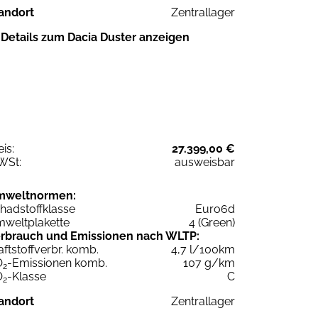
andort
Zentrallager
Details zum Dacia Duster anzeigen
eis:
27.399,00 €
WSt:
ausweisbar
mweltnormen:
hadstoffklasse
Euro6d
weltplakette
4 (Green)
rbrauch und Emissionen nach WLTP:
aftstoffverbr. komb.
4,7 l/100km
O
-Emissionen komb.
107 g/km
2
O
-Klasse
C
2
andort
Zentrallager