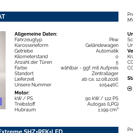
Pr
AT
M
Allgemeine Daten:
U
Fahrzeugtyp
Pkw
Sc
Karosserieform
Geländewagen
Um
Getriebe
Automatik
Ve
Kilometerstand
0
Kr
Anzahl der Türen
5
C
Farbe
wählbar - ggf. mit Aufpreis
C
Standort
Zentrallager
St
Lieferzeit
ab ca. 12.08.2026
Unsere Nummer
105446C
Motor:
kW / PS
90 kW / 122 PS
Treibstoff
Autogas (LPG)
Hubraum
1.199 cm³
Pr
 Extreme SHZ+RFK+LED