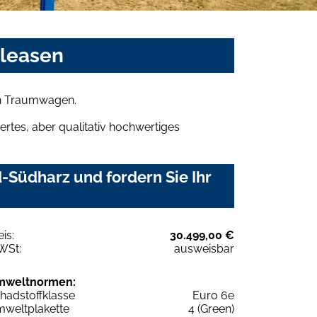
 leasen
ren Traumwagen.
rtes, aber qualitativ hochwertiges
-Südharz und fordern Sie Ihr
eis:
30.499,00 €
WSt:
ausweisbar
mweltnormen:
hadstoffklasse
Euro 6e
weltplakette
4 (Green)