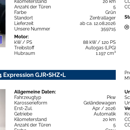
Kilometerstand
20 km
C
Anzahl der Türen
5
C
Farbe
Grün
St
Standort
Zentrallager
Lieferzeit
ab ca. 12.08.2026
Unsere Nummer
359715
Motor:
kW / PS
88 kW / 120 PS
Treibstoff
Autogas (LPG)
Hubraum
1.197 cm³
Pr
x4 Expression GJR+SHZ+L
M
Allgemeine Daten:
U
Fahrzeugtyp
Pkw
Sc
Karosserieform
Geländewagen
Um
Erst-Zul.
Apr / 2026
Ve
Getriebe
Automatik
Kr
Kilometerstand
20 km
C
Anzahl der Türen
5
C