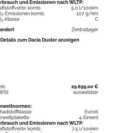
rbrauch und Emissionen nach WLTP:
aftstoffverbr. komb.
5,0 l/100km
O
-Emissionen komb.
107 g/km
2
O
-Klasse
C
2
andort
Zentrallager
Details zum Dacia Duster anzeigen
eis:
29.699,00 €
WSt:
ausweisbar
mweltnormen:
hadstoffklasse
Euro6
weltplakette
4 (Green)
rbrauch und Emissionen nach WLTP:
aftstoffverbr. komb.
7,5 l/100km