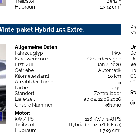
Treibstoff
Benzin
Hubraum
1.332 cm³
Pr
Winterpaket Hybrid 155 Extre.
M
Allgemeine Daten:
U
Fahrzeugtyp
Pkw
Sc
Karosserieform
Geländewagen
Um
Erst-Zul.
Jan / 2026
Ve
Getriebe
Automatik
Kr
Kilometerstand
10 km
C
Anzahl der Türen
5
C
Farbe
Beige
St
Standort
Zentrallager
Lieferzeit
ab ca. 12.08.2026
Unsere Nummer
361090
Motor:
kW / PS
116 kW / 158 PS
Treibstoff
Hybrid (Benzin/Elektro)
Hubraum
1.789 cm³