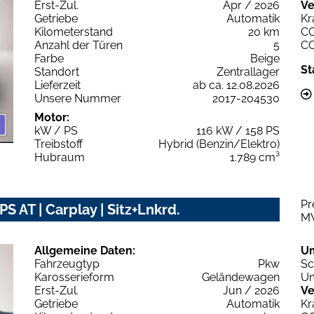
Erst-Zul.
Apr / 2026
Ve
Getriebe
Automatik
Kr
Kilometerstand
20 km
C
Anzahl der Türen
5
C
Farbe
Beige
St
Standort
Zentrallager
Lieferzeit
ab ca. 12.08.2026
Unsere Nummer
2017-204530
Motor:
kW / PS
116 kW / 158 PS
Treibstoff
Hybrid (Benzin/Elektro)
Hubraum
1.789 cm³
Pr
 AT | Carplay | Sitz+Lnkrd.
M
Allgemeine Daten:
U
Fahrzeugtyp
Pkw
Sc
Karosserieform
Geländewagen
Um
Erst-Zul.
Jun / 2026
Ve
Getriebe
Automatik
Kr