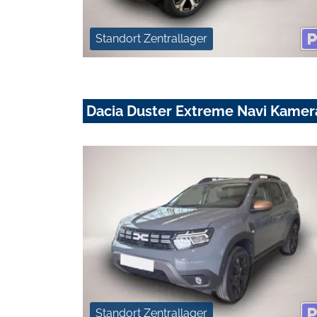
Standort Zentrallager
Dacia Duster Extreme Navi Kamer
Standort Zentrallager