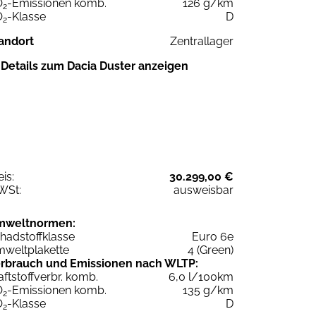
O
-Emissionen komb.
126 g/km
2
O
-Klasse
D
2
andort
Zentrallager
Details zum Dacia Duster anzeigen
eis:
30.299,00 €
WSt:
ausweisbar
mweltnormen:
hadstoffklasse
Euro 6e
weltplakette
4 (Green)
rbrauch und Emissionen nach WLTP:
aftstoffverbr. komb.
6,0 l/100km
O
-Emissionen komb.
135 g/km
2
O
-Klasse
D
2