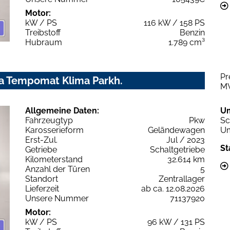
Motor:
kW / PS
116 kW / 158 PS
Treibstoff
Benzin
Hubraum
1.789 cm³
Pr
a Tempomat Klima Parkh.
M
Allgemeine Daten:
U
Fahrzeugtyp
Pkw
Sc
Karosserieform
Geländewagen
Um
Erst-Zul.
Jul / 2023
St
Getriebe
Schaltgetriebe
Kilometerstand
32.614 km
Anzahl der Türen
5
Standort
Zentrallager
Lieferzeit
ab ca. 12.08.2026
Unsere Nummer
71137920
Motor:
kW / PS
96 kW / 131 PS