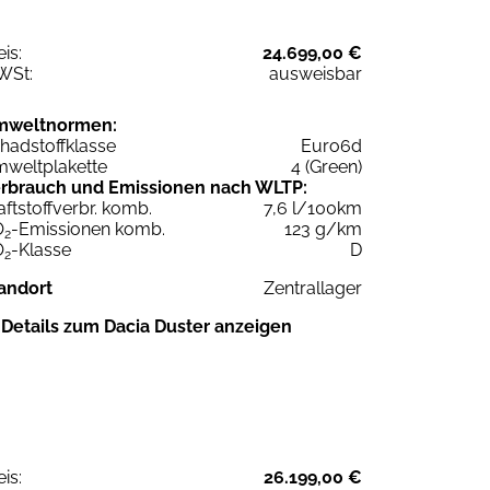
eis:
24.699,00 €
WSt:
ausweisbar
mweltnormen:
hadstoffklasse
Euro6d
weltplakette
4 (Green)
rbrauch und Emissionen nach WLTP:
aftstoffverbr. komb.
7,6 l/100km
O
-Emissionen komb.
123 g/km
2
O
-Klasse
D
2
andort
Zentrallager
Details zum Dacia Duster anzeigen
eis:
26.199,00 €