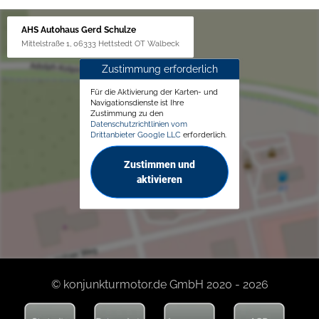
AHS Autohaus Gerd Schulze
Mittelstraße 1, 06333 Hettstedt OT Walbeck
Zustimmung erforderlich
Für die Aktivierung der Karten- und
Navigationsdienste ist Ihre
Zustimmung zu den
Datenschutzrichtlinien vom
Drittanbieter Google LLC
erforderlich.
Zustimmen und
aktivieren
© konjunkturmotor.de GmbH 2020 - 2026