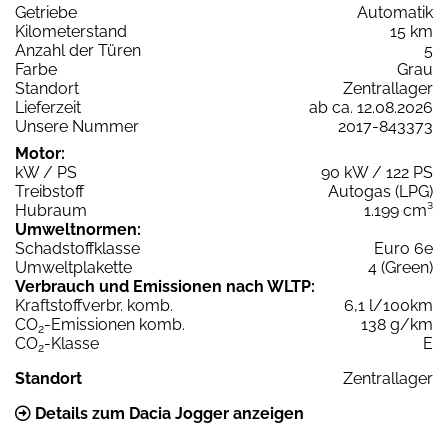
Getriebe
Automatik
Kilometerstand
15 km
Anzahl der Türen
5
Farbe
Grau
Standort
Zentrallager
Lieferzeit
ab ca. 12.08.2026
Unsere Nummer
2017-843373
Motor:
kW / PS
90 kW / 122 PS
Treibstoff
Autogas (LPG)
Hubraum
1.199 cm³
Umweltnormen:
Schadstoffklasse
Euro 6e
Umweltplakette
4 (Green)
Verbrauch und Emissionen nach WLTP:
Kraftstoffverbr. komb.
6,1 l/100km
CO
-Emissionen komb.
138 g/km
2
CO
-Klasse
E
2
Standort
Zentrallager
Details zum Dacia Jogger anzeigen