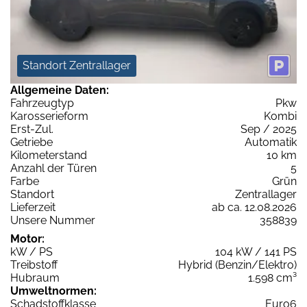
Standort Zentrallager
Allgemeine Daten:
Fahrzeugtyp
Pkw
Karosserieform
Kombi
Erst-Zul.
Sep / 2025
Getriebe
Automatik
Kilometerstand
10 km
Anzahl der Türen
5
Farbe
Grün
Standort
Zentrallager
Lieferzeit
ab ca. 12.08.2026
Unsere Nummer
358839
Motor:
kW / PS
104 kW / 141 PS
Treibstoff
Hybrid (Benzin/Elektro)
Hubraum
1.598 cm³
Umweltnormen:
Schadstoffklasse
Euro6