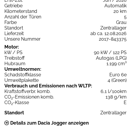
Erst-Zul.
Jun / 2026
Getriebe
Automatik
Kilometerstand
20 km
Anzahl der Türen
5
Farbe
Grau
Standort
Zentrallager
Lieferzeit
ab ca. 12.08.2026
Unsere Nummer
2017-843375
Motor:
kW / PS
90 kW / 122 PS
Treibstoff
Autogas (LPG)
Hubraum
1.199 cm³
Umweltnormen:
Schadstoffklasse
Euro 6e
Umweltplakette
4 (Green)
Verbrauch und Emissionen nach WLTP:
Kraftstoffverbr. komb.
6,1 l/100km
CO
-Emissionen komb.
138 g/km
2
CO
-Klasse
E
2
Standort
Zentrallager
Details zum Dacia Jogger anzeigen