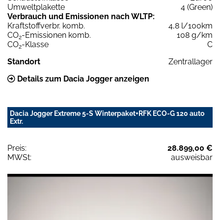
Umweltplakette
4 (Green)
Verbrauch und Emissionen nach WLTP:
Kraftstoffverbr. komb.
4,8 l/100km
CO
-Emissionen komb.
108 g/km
2
CO
-Klasse
C
2
Standort
Zentrallager
Details zum Dacia Jogger anzeigen
Dacia Jogger Extreme 5-S Winterpaket+RFK ECO-G 120 auto
Extr.
Preis:
28.899,00 €
MWSt:
ausweisbar