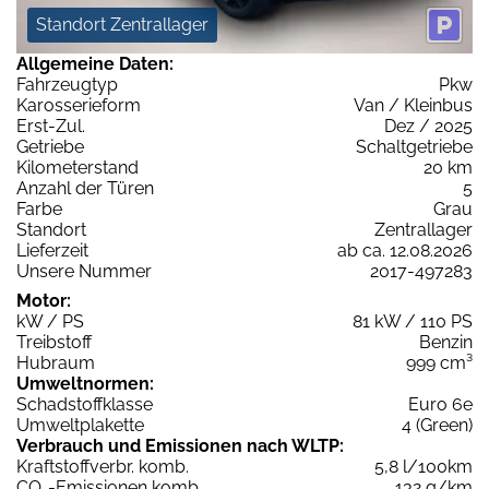
Standort Zentrallager
Allgemeine Daten:
Fahrzeugtyp
Pkw
Karosserieform
Van / Kleinbus
Erst-Zul.
Dez / 2025
Getriebe
Schaltgetriebe
Kilometerstand
20 km
Anzahl der Türen
5
Farbe
Grau
Standort
Zentrallager
Lieferzeit
ab ca. 12.08.2026
Unsere Nummer
2017-497283
Motor:
kW / PS
81 kW / 110 PS
Treibstoff
Benzin
Hubraum
999 cm³
Umweltnormen:
Schadstoffklasse
Euro 6e
Umweltplakette
4 (Green)
Verbrauch und Emissionen nach WLTP:
Kraftstoffverbr. komb.
5,8 l/100km
CO
-Emissionen komb.
132 g/km