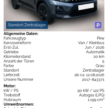
Standort Zentrallager
Allgemeine Daten:
Fahrzeugtyp
Pkw
Karosserieform
Van / Kleinbus
Erst-Zul.
Jun / 2026
Getriebe
Automatik
Kilometerstand
20 km
Anzahl der Türen
5
Farbe
Grau
Standort
Zentrallager
Lieferzeit
ab ca. 12.08.2026
Unsere Nummer
2017-843371
Motor:
kW / PS
90 kW / 122 PS
Treibstoff
Autogas (LPG)
Hubraum
1.199 cm³
Umweltnormen: