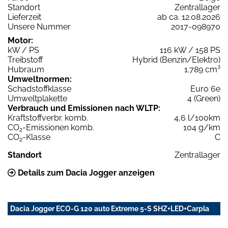
Standort
Zentrallager
Lieferzeit
ab ca. 12.08.2026
Unsere Nummer
2017-098970
Motor:
kW / PS
116 kW / 158 PS
Treibstoff
Hybrid (Benzin/Elektro)
Hubraum
1.789 cm³
Umweltnormen:
Schadstoffklasse
Euro 6e
Umweltplakette
4 (Green)
Verbrauch und Emissionen nach WLTP:
Kraftstoffverbr. komb.
4,6 l/100km
CO
-Emissionen komb.
104 g/km
2
CO
-Klasse
C
2
Standort
Zentrallager
Details zum Dacia Jogger anzeigen
Dacia Jogger ECO-G 120 auto Extreme 5-S SHZ+LED+Carpla