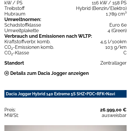
kW / PS
116 kW / 158 PS
Treibstoff
Hybrid (Benzin/Elektro)
Hubraum
1.789 cm³
Umweltnormen:
Schadstoffklasse
Euro 6e
Umweltplakette
4 (Green)
Verbrauch und Emissionen nach WLTP:
Kraftstoffverbr. komb.
4,5 l/100km
CO
-Emissionen komb.
103 g/km
2
CO
-Klasse
C
2
Standort
Zentrallager
Details zum Dacia Jogger anzeigen
Dacia Jogger Hybrid 140 Extreme 5S SHZ+PDC+RFK+Navi
Preis:
26.999,00 €
MWSt:
ausweisbar