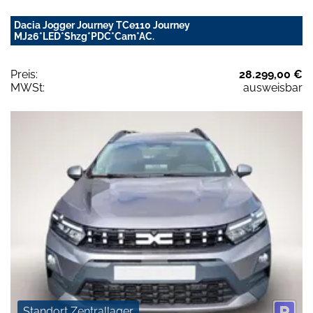
Dacia Jogger Journey TCe110 Journey
MJ26*LED*Shzg*PDC*Cam*AC.
Preis:
28.299,00 €
MWSt:
ausweisbar
Standort Zentrallager