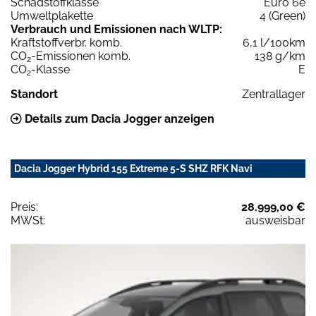
Schadstoffklasse
Euro 6e
Umweltplakette
4 (Green)
Verbrauch und Emissionen nach WLTP:
Kraftstoffverbr. komb.
6,1 l/100km
CO
-Emissionen komb.
138 g/km
2
CO
-Klasse
E
2
Standort
Zentrallager
Details zum Dacia Jogger anzeigen
Dacia Jogger Hybrid 155 Extreme 5-S SHZ RFK Navi
Preis:
28.999,00 €
MWSt:
ausweisbar