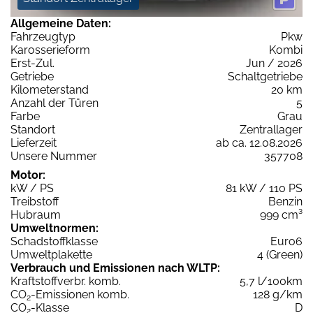
Allgemeine Daten:
Fahrzeugtyp
Pkw
Karosserieform
Kombi
Erst-Zul.
Jun / 2026
Getriebe
Schaltgetriebe
Kilometerstand
20 km
Anzahl der Türen
5
Farbe
Grau
Standort
Zentrallager
Lieferzeit
ab ca. 12.08.2026
Unsere Nummer
357708
Motor:
kW / PS
81 kW / 110 PS
Treibstoff
Benzin
Hubraum
999 cm³
Umweltnormen:
Schadstoffklasse
Euro6
Umweltplakette
4 (Green)
Verbrauch und Emissionen nach WLTP:
Kraftstoffverbr. komb.
5,7 l/100km
CO
-Emissionen komb.
128 g/km
2
CO
-Klasse
D
2