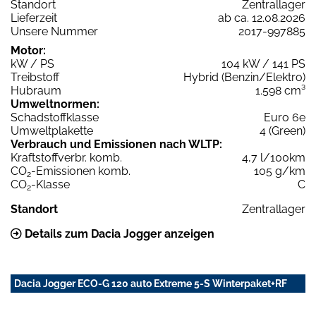
Standort
Zentrallager
Lieferzeit
ab ca. 12.08.2026
Unsere Nummer
2017-997885
Motor:
kW / PS
104 kW / 141 PS
Treibstoff
Hybrid (Benzin/Elektro)
Hubraum
1.598 cm³
Umweltnormen:
Schadstoffklasse
Euro 6e
Umweltplakette
4 (Green)
Verbrauch und Emissionen nach WLTP:
Kraftstoffverbr. komb.
4,7 l/100km
CO
-Emissionen komb.
105 g/km
2
CO
-Klasse
C
2
Standort
Zentrallager
Details zum Dacia Jogger anzeigen
Dacia Jogger ECO-G 120 auto Extreme 5-S Winterpaket+RF