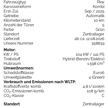
Fahrzeugtyp
Pkw
Karosserieform
Kombi
Erst-Zul.
Sep / 2025
Getriebe
Automatik
Kilometerstand
10 km
Anzahl der Türen
5
Farbe
Grün
Standort
Zentrallager
Lieferzeit
ab ca. 12.08.2026
Unsere Nummer
358839
Motor:
kW / PS
104 kW / 141 PS
Treibstoff
Hybrid (Benzin/Elektro)
Hubraum
1.598 cm³
Umweltnormen:
Schadstoffklasse
Euro6
Umweltplakette
4 (Green)
Verbrauch und Emissionen nach WLTP:
Kraftstoffverbr. komb.
4,8 l/100km
CO
-Emissionen komb.
108 g/km
2
CO
-Klasse
C
2
Standort
Zentrallager