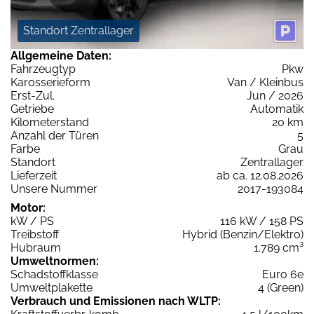
Standort Zentrallager
Allgemeine Daten:
Fahrzeugtyp
Pkw
Karosserieform
Van / Kleinbus
Erst-Zul.
Jun / 2026
Getriebe
Automatik
Kilometerstand
20 km
Anzahl der Türen
5
Farbe
Grau
Standort
Zentrallager
Lieferzeit
ab ca. 12.08.2026
Unsere Nummer
2017-193084
Motor:
kW / PS
116 kW / 158 PS
Treibstoff
Hybrid (Benzin/Elektro)
Hubraum
1.789 cm³
Umweltnormen:
Schadstoffklasse
Euro 6e
Umweltplakette
4 (Green)
Verbrauch und Emissionen nach WLTP: