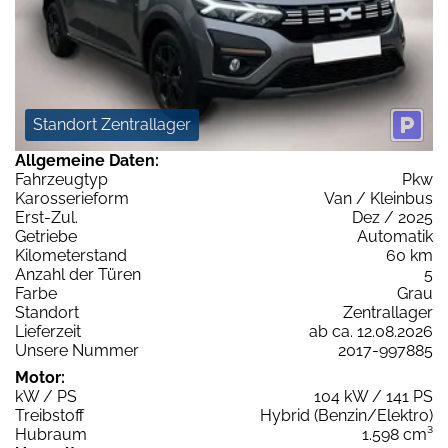
Standort Zentrallager
Allgemeine Daten:
Fahrzeugtyp
Pkw
Karosserieform
Van / Kleinbus
Erst-Zul.
Dez / 2025
Getriebe
Automatik
Kilometerstand
60 km
Anzahl der Türen
5
Farbe
Grau
Standort
Zentrallager
Lieferzeit
ab ca. 12.08.2026
Unsere Nummer
2017-997885
Motor:
kW / PS
104 kW / 141 PS
Treibstoff
Hybrid (Benzin/Elektro)
Hubraum
1.598 cm³