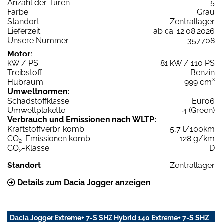
Anzahl der Türen
5
Farbe
Grau
Standort
Zentrallager
Lieferzeit
ab ca. 12.08.2026
Unsere Nummer
357708
Motor:
kW / PS
81 kW / 110 PS
Treibstoff
Benzin
Hubraum
999 cm³
Umweltnormen:
Schadstoffklasse
Euro6
Umweltplakette
4 (Green)
Verbrauch und Emissionen nach WLTP:
Kraftstoffverbr. komb.
5,7 l/100km
CO
-Emissionen komb.
128 g/km
2
CO
-Klasse
D
2
Standort
Zentrallager
Details zum Dacia Jogger anzeigen
Dacia Jogger Extreme+ 7-S SHZ Hybrid 140 Extreme+ 7-S SHZ