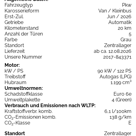
Fahrzeugtyp
Pkw
Karosserieform
Van / Kleinbus
Erst-Zul.
Jun / 2026
Getriebe
Automatik
Kilometerstand
20 km
Anzahl der Türen
5
Farbe
Grau
Standort
Zentrallager
Lieferzeit
ab ca. 12.08.2026
Unsere Nummer
2017-843371
Motor:
kW / PS
90 kW / 122 PS
Treibstoff
Autogas (LPG)
Hubraum
1.199 cm³
Umweltnormen:
Schadstoffklasse
Euro 6e
Umweltplakette
4 (Green)
Verbrauch und Emissionen nach WLTP:
Kraftstoffverbr. komb.
6,1 l/100km
CO
-Emissionen komb.
138 g/km
2
CO
-Klasse
E
2
Standort
Zentrallager