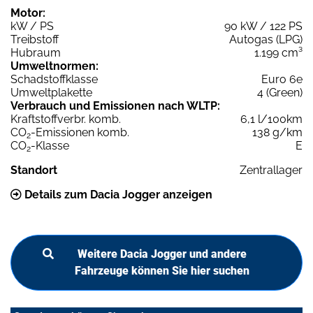
Motor:
kW / PS
90 kW / 122 PS
Treibstoff
Autogas (LPG)
Hubraum
1.199 cm³
Umweltnormen:
Schadstoffklasse
Euro 6e
Umweltplakette
4 (Green)
Verbrauch und Emissionen nach WLTP:
Kraftstoffverbr. komb.
6,1 l/100km
CO
-Emissionen komb.
138 g/km
2
CO
-Klasse
E
2
Standort
Zentrallager
Details zum Dacia Jogger anzeigen
Weitere Dacia Jogger und andere
Fahrzeuge können Sie hier suchen