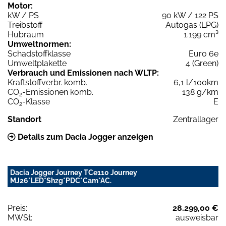
Motor:
kW / PS
90 kW / 122 PS
Treibstoff
Autogas (LPG)
Hubraum
1.199 cm³
Umweltnormen:
Schadstoffklasse
Euro 6e
Umweltplakette
4 (Green)
Verbrauch und Emissionen nach WLTP:
Kraftstoffverbr. komb.
6,1 l/100km
CO
-Emissionen komb.
138 g/km
2
CO
-Klasse
E
2
Standort
Zentrallager
Details zum Dacia Jogger anzeigen
Dacia Jogger Journey TCe110 Journey
MJ26*LED*Shzg*PDC*Cam*AC.
Preis:
28.299,00 €
MWSt:
ausweisbar