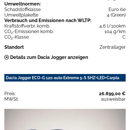
Umweltnormen:
Schadstoffklasse
Euro 6e
Umweltplakette
4 (Green)
Verbrauch und Emissionen nach WLTP:
Kraftstoffverbr. komb.
4,6 l/100km
CO
-Emissionen komb.
104 g/km
2
CO
-Klasse
C
2
Standort
Zentrallager
Details zum Dacia Jogger anzeigen
Dacia Jogger ECO-G 120 auto Extreme 5-S SHZ+LED+Carpla
Preis:
26.899,00 €
MWSt:
ausweisbar