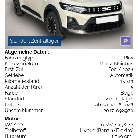
Standort Zentrallager
Allgemeine Daten:
Fahrzeugtyp
Pkw
Karosserieform
Van / Kleinbus
Erst-Zul.
Feb / 2026
Getriebe
Automatik
Kilometerstand
15 km
Anzahl der Türen
5
Farbe
Beige
Standort
Zentrallager
Lieferzeit
ab ca. 12.08.2026
Unsere Nummer
2017-098970
Motor:
kW / PS
116 kW / 158 PS
Treibstoff
Hybrid (Benzin/Elektro)
Hubraum
1.789 cm³