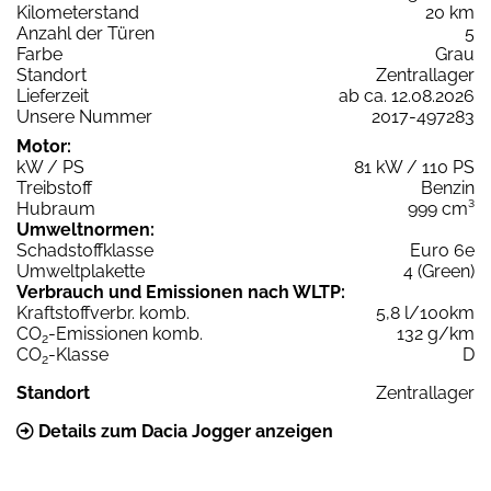
Kilometerstand
20 km
Anzahl der Türen
5
Farbe
Grau
Standort
Zentrallager
Lieferzeit
ab ca. 12.08.2026
Unsere Nummer
2017-497283
Motor:
kW / PS
81 kW / 110 PS
Treibstoff
Benzin
Hubraum
999 cm³
Umweltnormen:
Schadstoffklasse
Euro 6e
Umweltplakette
4 (Green)
Verbrauch und Emissionen nach WLTP:
Kraftstoffverbr. komb.
5,8 l/100km
CO
-Emissionen komb.
132 g/km
2
CO
-Klasse
D
2
Standort
Zentrallager
Details zum Dacia Jogger anzeigen