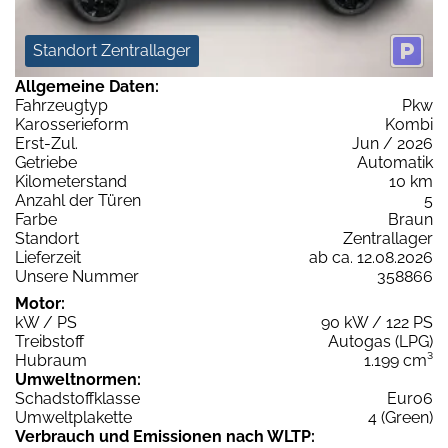
Standort Zentrallager
Allgemeine Daten:
Fahrzeugtyp
Pkw
Karosserieform
Kombi
Erst-Zul.
Jun / 2026
Getriebe
Automatik
Kilometerstand
10 km
Anzahl der Türen
5
Farbe
Braun
Standort
Zentrallager
Lieferzeit
ab ca. 12.08.2026
Unsere Nummer
358866
Motor:
kW / PS
90 kW / 122 PS
Treibstoff
Autogas (LPG)
Hubraum
1.199 cm³
Umweltnormen:
Schadstoffklasse
Euro6
Umweltplakette
4 (Green)
Verbrauch und Emissionen nach WLTP: