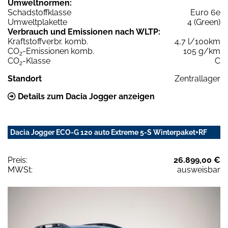
Umweltnormen:
Schadstoffklasse
Euro 6e
Umweltplakette
4 (Green)
Verbrauch und Emissionen nach WLTP:
Kraftstoffverbr. komb.
4,7 l/100km
CO
-Emissionen komb.
105 g/km
2
CO
-Klasse
C
2
Standort
Zentrallager
Details zum Dacia Jogger anzeigen
Dacia Jogger ECO-G 120 auto Extreme 5-S Winterpaket+RF
Preis:
26.899,00 €
MWSt:
ausweisbar