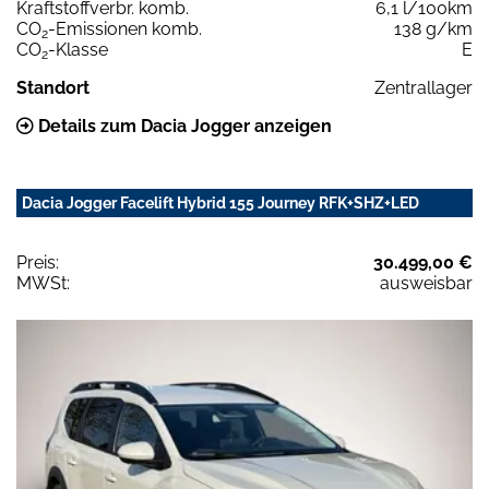
Kraftstoffverbr. komb.
6,1 l/100km
CO
-Emissionen komb.
138 g/km
2
CO
-Klasse
E
2
Standort
Zentrallager
Details zum Dacia Jogger anzeigen
Dacia Jogger Facelift Hybrid 155 Journey RFK+SHZ+LED
Preis:
30.499,00 €
MWSt:
ausweisbar