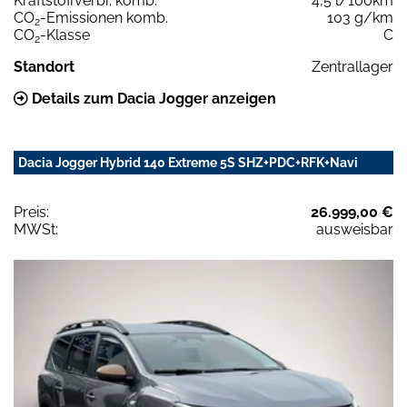
Kraftstoffverbr. komb.
4,5 l/100km
CO
-Emissionen komb.
103 g/km
2
CO
-Klasse
C
2
Standort
Zentrallager
Details zum Dacia Jogger anzeigen
Dacia Jogger Hybrid 140 Extreme 5S SHZ+PDC+RFK+Navi
Preis:
26.999,00 €
MWSt:
ausweisbar