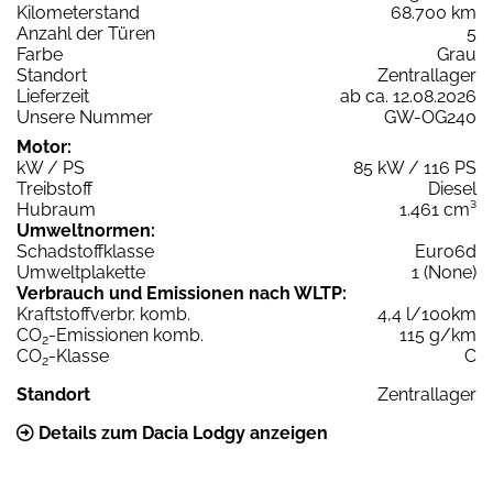
Kilometerstand
68.700 km
Anzahl der Türen
5
Farbe
Grau
Standort
Zentrallager
Lieferzeit
ab ca. 12.08.2026
Unsere Nummer
GW-OG240
Motor:
kW / PS
85 kW / 116 PS
Treibstoff
Diesel
Hubraum
1.461 cm³
Umweltnormen:
Schadstoffklasse
Euro6d
Umweltplakette
1 (None)
Verbrauch und Emissionen nach WLTP:
Kraftstoffverbr. komb.
4,4 l/100km
CO
-Emissionen komb.
115 g/km
2
CO
-Klasse
C
2
Standort
Zentrallager
Details zum Dacia Lodgy anzeigen