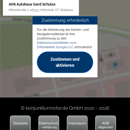
AHS Autohaus Gerd Schulze
Mittelstraße 1, 06333 Hettstedt OT Walbeck
Zustimmung erforderlich
Für die Aktivierung der Karten- und
Navigationsdienste ist Ihre
Zustimmung zu den
Datenschutzrichtlinien vom
Drittanbieter Google LLC
erforderlich.
Zustimmen und
aktivieren
© konjunkturmotor.de GmbH 2020 - 2026