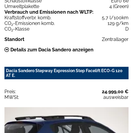
Schadstoffklasse
Euro 6e
Umweltplakette
4 (Green)
Verbrauch und Emissionen nach WLTP:
Kraftstoffverbr. komb.
5,7 l/100km
CO
-Emissionen komb.
129 g/km
2
CO
-Klasse
D
2
Standort
Zentrallager
Details zum Dacia Sandero anzeigen
Dacia Sandero Stepway Expression Step Facelift ECO-G 120
AT E.
Preis:
24.999,00 €
MWSt:
ausweisbar