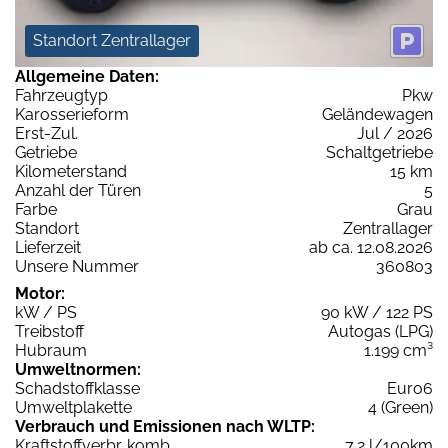
Standort Zentrallager
Allgemeine Daten:
Fahrzeugtyp
Pkw
Karosserieform
Geländewagen
Erst-Zul.
Jul / 2026
Getriebe
Schaltgetriebe
Kilometerstand
15 km
Anzahl der Türen
5
Farbe
Grau
Standort
Zentrallager
Lieferzeit
ab ca. 12.08.2026
Unsere Nummer
360803
Motor:
kW / PS
90 kW / 122 PS
Treibstoff
Autogas (LPG)
Hubraum
1.199 cm³
Umweltnormen:
Schadstoffklasse
Euro6
Umweltplakette
4 (Green)
Verbrauch und Emissionen nach WLTP:
Kraftstoffverbr. komb.
7,2 l/100km