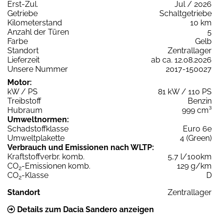
Erst-Zul.
Jul / 2026
Getriebe
Schaltgetriebe
Kilometerstand
10 km
Anzahl der Türen
5
Farbe
Gelb
Standort
Zentrallager
Lieferzeit
ab ca. 12.08.2026
Unsere Nummer
2017-150027
Motor:
kW / PS
81 kW / 110 PS
Treibstoff
Benzin
Hubraum
999 cm³
Umweltnormen:
Schadstoffklasse
Euro 6e
Umweltplakette
4 (Green)
Verbrauch und Emissionen nach WLTP:
Kraftstoffverbr. komb.
5,7 l/100km
CO
-Emissionen komb.
129 g/km
2
CO
-Klasse
D
2
Standort
Zentrallager
Details zum Dacia Sandero anzeigen