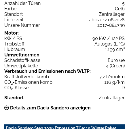
Anzahl der Türen
5
Farbe
Gelb
Standort
Zentrallager
Lieferzeit
ab ca. 12.08.2026
Unsere Nummer
2017-884739
Motor:
kW / PS
90 kW / 122 PS
Treibstoff
Autogas (LPG)
Hubraum
1.199 cm³
Umweltnormen:
Schadstoffklasse
Euro 6e
Umweltplakette
4 (Green)
Verbrauch und Emissionen nach WLTP:
Kraftstoffverbr. komb.
7,2 l/100km
CO
-Emissionen komb.
116 g/km
2
CO
-Klasse
D
2
Standort
Zentrallager
Details zum Dacia Sandero anzeigen
Dacia Sandero Step 2026 Expression TCe110 Winter Paket