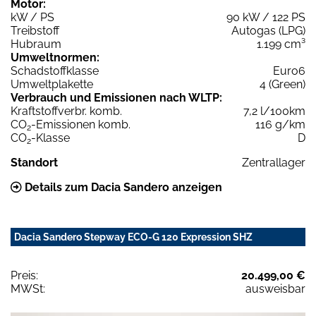
Motor:
kW / PS
90 kW / 122 PS
Treibstoff
Autogas (LPG)
Hubraum
1.199 cm³
Umweltnormen:
Schadstoffklasse
Euro6
Umweltplakette
4 (Green)
Verbrauch und Emissionen nach WLTP:
Kraftstoffverbr. komb.
7,2 l/100km
CO
-Emissionen komb.
116 g/km
2
CO
-Klasse
D
2
Standort
Zentrallager
Details zum Dacia Sandero anzeigen
Dacia Sandero Stepway ECO-G 120 Expression SHZ
Preis:
20.499,00 €
MWSt:
ausweisbar