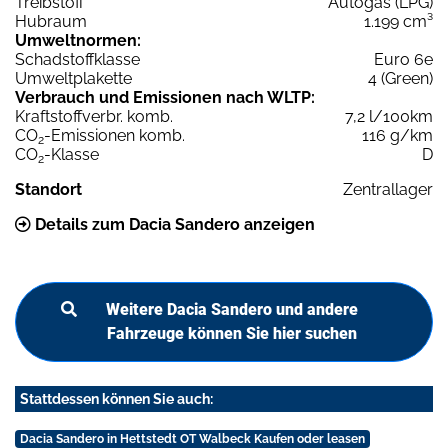
Treibstoff
Autogas (LPG)
Hubraum
1.199 cm³
Umweltnormen:
Schadstoffklasse
Euro 6e
Umweltplakette
4 (Green)
Verbrauch und Emissionen nach WLTP:
Kraftstoffverbr. komb.
7,2 l/100km
CO
-Emissionen komb.
116 g/km
2
CO
-Klasse
D
2
Standort
Zentrallager
Details zum Dacia Sandero anzeigen
Weitere Dacia Sandero und andere
Fahrzeuge können Sie hier suchen
Stattdessen können Sie auch:
Dacia Sandero in Hettstedt OT Walbeck Kaufen oder leasen