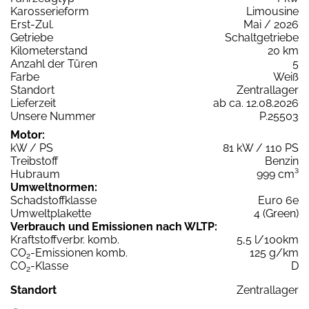
Karosserieform
Limousine
Erst-Zul.
Mai / 2026
Getriebe
Schaltgetriebe
Kilometerstand
20 km
Anzahl der Türen
5
Farbe
Weiß
Standort
Zentrallager
Lieferzeit
ab ca. 12.08.2026
Unsere Nummer
P.25503
Motor:
kW / PS
81 kW / 110 PS
Treibstoff
Benzin
Hubraum
999 cm³
Umweltnormen:
Schadstoffklasse
Euro 6e
Umweltplakette
4 (Green)
Verbrauch und Emissionen nach WLTP:
Kraftstoffverbr. komb.
5,5 l/100km
CO
-Emissionen komb.
125 g/km
2
CO
-Klasse
D
2
Standort
Zentrallager