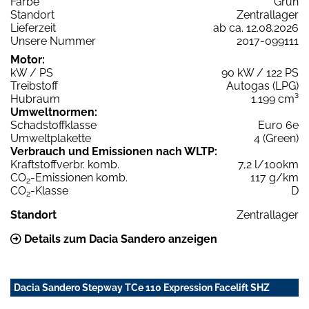
Farbe
Grün
Standort
Zentrallager
Lieferzeit
ab ca. 12.08.2026
Unsere Nummer
2017-099111
Motor:
kW / PS
90 kW / 122 PS
Treibstoff
Autogas (LPG)
Hubraum
1.199 cm³
Umweltnormen:
Schadstoffklasse
Euro 6e
Umweltplakette
4 (Green)
Verbrauch und Emissionen nach WLTP:
Kraftstoffverbr. komb.
7,2 l/100km
CO
-Emissionen komb.
117 g/km
2
CO
-Klasse
D
2
Standort
Zentrallager
Details zum Dacia Sandero anzeigen
Dacia Sandero Stepway TCe 110 Expression Facelift SHZ