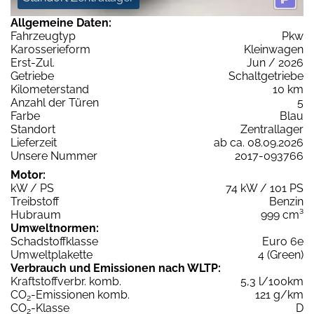
Allgemeine Daten:
Fahrzeugtyp
Pkw
Karosserieform
Kleinwagen
Erst-Zul.
Jun / 2026
Getriebe
Schaltgetriebe
Kilometerstand
10 km
Anzahl der Türen
5
Farbe
Blau
Standort
Zentrallager
Lieferzeit
ab ca. 08.09.2026
Unsere Nummer
2017-093766
Motor:
kW / PS
74 kW / 101 PS
Treibstoff
Benzin
Hubraum
999 cm³
Umweltnormen:
Schadstoffklasse
Euro 6e
Umweltplakette
4 (Green)
Verbrauch und Emissionen nach WLTP:
Kraftstoffverbr. komb.
5,3 l/100km
CO
-Emissionen komb.
121 g/km
2
CO
-Klasse
D
2