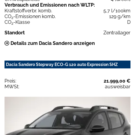
Verbrauch und Emissionen nach WLTP:
Kraftstoffverbr. komb.
5,7 l/100km
CO
-Emissionen komb.
129 g/km
2
CO
-Klasse
D
2
Standort
Zentrallager
Details zum Dacia Sandero anzeigen
Dacia Sandero Stepway ECO-G 120 auto Expression SHZ
Preis:
21.999,00 €
MWSt:
ausweisbar