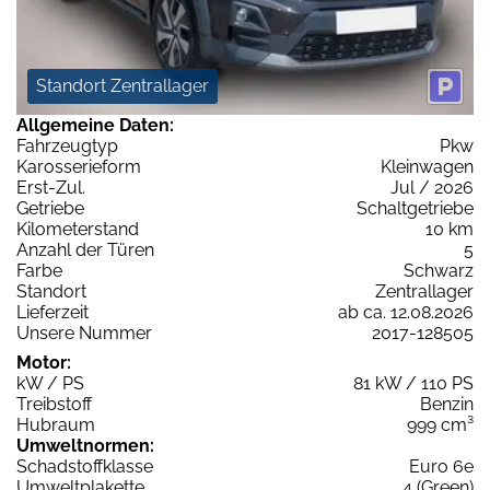
Standort Zentrallager
Allgemeine Daten:
Fahrzeugtyp
Pkw
Karosserieform
Kleinwagen
Erst-Zul.
Jul / 2026
Getriebe
Schaltgetriebe
Kilometerstand
10 km
Anzahl der Türen
5
Farbe
Schwarz
Standort
Zentrallager
Lieferzeit
ab ca. 12.08.2026
Unsere Nummer
2017-128505
Motor:
kW / PS
81 kW / 110 PS
Treibstoff
Benzin
Hubraum
999 cm³
Umweltnormen:
Schadstoffklasse
Euro 6e
Umweltplakette
4 (Green)