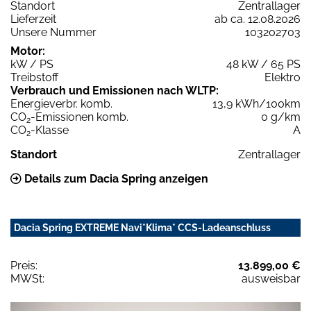
Standort
Zentrallager
Lieferzeit
ab ca. 12.08.2026
Unsere Nummer
103202703
Motor:
kW / PS
48 kW / 65 PS
Treibstoff
Elektro
Verbrauch und Emissionen nach WLTP:
Energieverbr. komb.
13,9 kWh/100km
CO
-Emissionen komb.
0 g/km
2
CO
-Klasse
A
2
Standort
Zentrallager
Details zum Dacia Spring anzeigen
Dacia Spring EXTREME Navi*Klima* CCS-Ladeanschluss
Preis:
13.899,00 €
MWSt:
ausweisbar