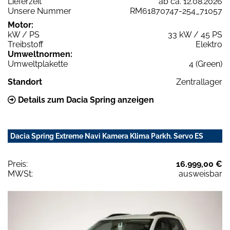
Lieferzeit
ab ca. 12.08.2026
Unsere Nummer
RM61870747-254_71057
Motor:
kW / PS
33 kW / 45 PS
Treibstoff
Elektro
Umweltnormen:
Umweltplakette
4 (Green)
Standort
Zentrallager
Details zum Dacia Spring anzeigen
Dacia Spring Extreme Navi Kamera Klima Parkh. Servo ES
Preis:
16.999,00 €
MWSt:
ausweisbar