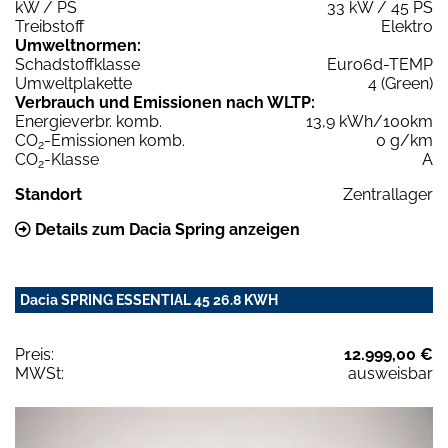
kW / PS
33 kW / 45 PS
Treibstoff
Elektro
Umweltnormen:
Schadstoffklasse
Euro6d-TEMP
Umweltplakette
4 (Green)
Verbrauch und Emissionen nach WLTP:
Energieverbr. komb.
13,9 kWh/100km
CO
-Emissionen komb.
0 g/km
2
CO
-Klasse
A
2
Standort
Zentrallager
Details zum Dacia Spring anzeigen
Dacia SPRING ESSENTIAL 45 26.8 KWH
Preis:
12.999,00 €
MWSt:
ausweisbar