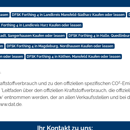
easen
DFSK Forthing 4 in Landkreis Mansfeld-Südharz Kaufen oder leasen
 Forthing 4 in Landkreis Harz Kaufen oder leasen
tadt, Sangerhausen Kaufen oder leasen
DFSK Forthing 4 in Halle, Quedlinbur
en
DFSK Forthing 4 in Magdeburg, Nordhausen Kaufen oder leasen
en oder leasen
DFSK Forthing 4 in Köthen, Mansfeld Kaufen oder leasen
.
2
raftstoffverbrauch und zu den offiziellen spezifischen CO
-Emi
tfaden über den offiziellen Kraftstoffverbrauch, die offizie
kw' entnommen werden, der an allen Verkaufsstellen und bei
www.dat.de.
Ihr Kontakt zu uns: