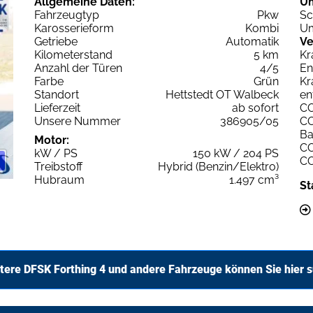
Allgemeine Daten:
U
Fahrzeugtyp
Pkw
Sc
Karosserieform
Kombi
Um
Getriebe
Automatik
Ve
Kilometerstand
5 km
Kr
Anzahl der Türen
4/5
En
Farbe
Grün
Kr
Standort
Hettstedt OT Walbeck
en
Lieferzeit
ab sofort
C
Unsere Nummer
386905/05
C
Ba
Motor:
C
kW / PS
150 kW / 204 PS
C
Treibstoff
Hybrid (Benzin/Elektro)
Hubraum
1.497 cm³
St
tere DFSK Forthing 4 und andere Fahrzeuge können Sie hier 