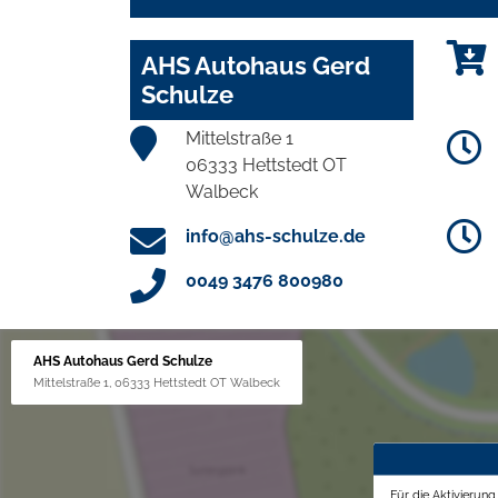
AHS Autohaus Gerd
Schulze
Mittelstraße 1
06333 Hettstedt OT
Walbeck
info@ahs-schulze.de
0049 3476 800980
AHS Autohaus Gerd Schulze
Mittelstraße 1, 06333 Hettstedt OT Walbeck
Für die Aktivierun