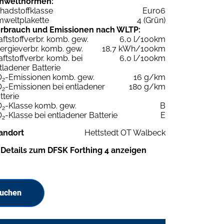
mweltnormen:
hadstoffklasse
Euro6
weltplakette
4 (Grün)
rbrauch und Emissionen nach WLTP:
aftstoffverbr. komb. gew.
6,0 l/100km
ergieverbr. komb. gew.
18,7 kWh/100km
aftstoffverbr. komb. bei
6,0 l/100km
tladener Batterie
O
-Emissionen komb. gew.
16 g/km
2
O
-Emissionen bei entladener
180 g/km
2
tterie
O
-Klasse komb. gew.
B
2
O
-Klasse bei entladener Batterie
E
2
andort
Hettstedt OT Walbeck
Details zum DFSK Forthing 4 anzeigen
suchen