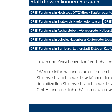
Stattdessen können Sie auch:
DFSK Forthing 4 in Hettstedt OT Walbeck Kaufen oder l
DFSK Forthing 4 in Saalekreis Kaufen oder leasen
DFSK
DFSK Forthing 4 in Aschersleben, Wernigerode, Halbers
DFSK Forthing 4 in Leipzig, Nauenburg Kaufen oder leas
DFSK Forthing 4 in Bernburg, Lutherstadt Eisleben Kauf
Irrtum und Zwischenverkauf vorbehalten
* Weitere Informationen zum offiziellen K
Stromverbrauch neuer Pkw können dem 'Lei
den offiziellen Stromverbrauch neuer P
GmbH' unentgeltlich erhältlich ist unter 