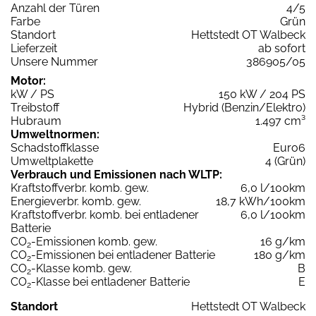
Anzahl der Türen
4/5
Farbe
Grün
Standort
Hettstedt OT Walbeck
Lieferzeit
ab sofort
Unsere Nummer
386905/05
Motor:
kW / PS
150 kW / 204 PS
Treibstoff
Hybrid (Benzin/Elektro)
Hubraum
1.497 cm³
Umweltnormen:
Schadstoffklasse
Euro6
Umweltplakette
4 (Grün)
Verbrauch und Emissionen nach WLTP:
Kraftstoffverbr. komb. gew.
6,0 l/100km
Energieverbr. komb. gew.
18,7 kWh/100km
Kraftstoffverbr. komb. bei entladener
6,0 l/100km
Batterie
CO
-Emissionen komb. gew.
16 g/km
2
CO
-Emissionen bei entladener Batterie
180 g/km
2
CO
-Klasse komb. gew.
B
2
CO
-Klasse bei entladener Batterie
E
2
Standort
Hettstedt OT Walbeck