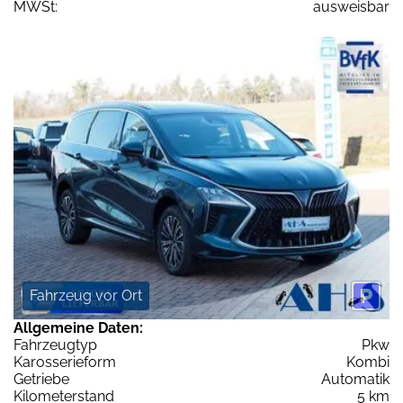
MWSt:
ausweisbar
Fahrzeug vor Ort
Allgemeine Daten:
Fahrzeugtyp
Pkw
Karosserieform
Kombi
Getriebe
Automatik
Kilometerstand
5 km