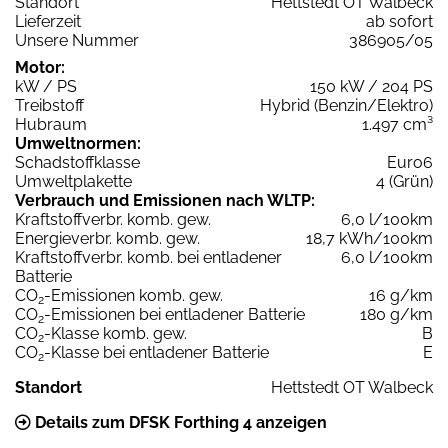
Standort
Hettstedt OT Walbeck
Lieferzeit
ab sofort
Unsere Nummer
386905/05
Motor:
kW / PS
150 kW / 204 PS
Treibstoff
Hybrid (Benzin/Elektro)
Hubraum
1.497 cm³
Umweltnormen:
Schadstoffklasse
Euro6
Umweltplakette
4 (Grün)
Verbrauch und Emissionen nach WLTP:
Kraftstoffverbr. komb. gew.
6,0 l/100km
Energieverbr. komb. gew.
18,7 kWh/100km
Kraftstoffverbr. komb. bei entladener
6,0 l/100km
Batterie
CO
-Emissionen komb. gew.
16 g/km
2
CO
-Emissionen bei entladener Batterie
180 g/km
2
CO
-Klasse komb. gew.
B
2
CO
-Klasse bei entladener Batterie
E
2
Standort
Hettstedt OT Walbeck
Details zum DFSK Forthing 4 anzeigen