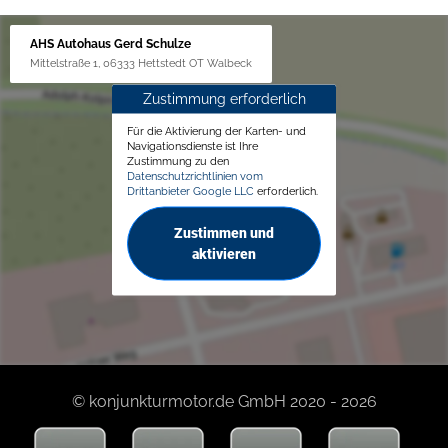
AHS Autohaus Gerd Schulze
Mittelstraße 1, 06333 Hettstedt OT Walbeck
Zustimmung erforderlich
Für die Aktivierung der Karten- und
Navigationsdienste ist Ihre
Zustimmung zu den
Datenschutzrichtlinien vom
Drittanbieter Google LLC
erforderlich.
Zustimmen und
aktivieren
© konjunkturmotor.de GmbH 2020 - 2026