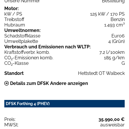
Unsere Nummer
Bestellung
Motor:
kW / PS
125 kW / 170 PS
Treibstoff
Benzin
Hubraum
1.493 cm³
Umweltnormen:
Schadstoffklasse
Euro6
Umweltplakette
4 (Grün)
Verbrauch und Emissionen nach WLTP:
Kraftstoffverbr. komb.
7,2 l/100km
CO
-Emissionen komb.
185 g/km
2
CO
-Klasse
G
2
Standort
Hettstedt OT Walbeck
Details zum DFSK Andere anzeigen
DFSK Forthing 4 (PHEV)
Preis:
35.990,00 €
MWSt:
ausweisbar