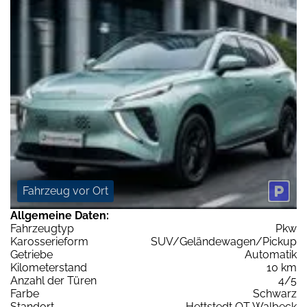
Fahrzeug vor Ort
Allgemeine Daten:
Fahrzeugtyp
Pkw
Karosserieform
SUV/Geländewagen/Pickup
Getriebe
Automatik
Kilometerstand
10 km
Anzahl der Türen
4/5
Farbe
Schwarz
Standort
Hettstedt OT Walbeck