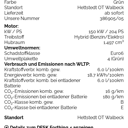
Farbe
Grün
Standort
Hettstedt OT Walbeck
Lieferzeit
ab sofort
Unsere Nummer
386905/05
Motor:
kW / PS
150 kW / 204 PS
Treibstoff
Hybrid (Benzin/Elektro)
Hubraum
1.497 cm³
Umweltnormen:
Schadstoffklasse
Euro6
Umweltplakette
4 (Grün)
Verbrauch und Emissionen nach WLTP:
Kraftstoffverbr. komb. gew.
6,0 l/100km
Energieverbr. komb. gew.
18,7 kWh/100km
Kraftstoffverbr. komb. bei entladener
6,0 l/100km
Batterie
CO
-Emissionen komb. gew.
16 g/km
2
CO
-Emissionen bei entladener Batterie
180 g/km
2
CO
-Klasse komb. gew.
B
2
CO
-Klasse bei entladener Batterie
E
2
Standort
Hettstedt OT Walbeck
Details zum DFSK Forthing 4 anzeigen