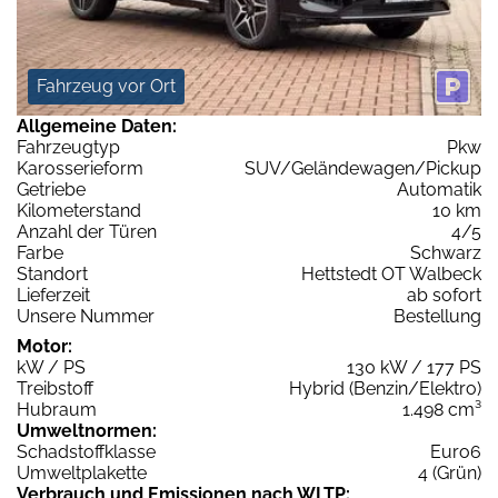
Fahrzeug vor Ort
Allgemeine Daten:
Fahrzeugtyp
Pkw
Karosserieform
SUV/Geländewagen/Pickup
Getriebe
Automatik
Kilometerstand
10 km
Anzahl der Türen
4/5
Farbe
Schwarz
Standort
Hettstedt OT Walbeck
Lieferzeit
ab sofort
Unsere Nummer
Bestellung
Motor:
kW / PS
130 kW / 177 PS
Treibstoff
Hybrid (Benzin/Elektro)
Hubraum
1.498 cm³
Umweltnormen:
Schadstoffklasse
Euro6
Umweltplakette
4 (Grün)
Verbrauch und Emissionen nach WLTP: