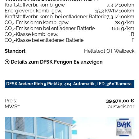
Kraftstoffverbr. komb. gew.
7,3 l/100km
Energieverbr. komb. gew.
15,3 kWh/100km
Kraftstoffverbr. komb. bei entladener Batterie
7,3 l/100km
CO
-Emissionen komb. gew.
28 g/km
2
CO
-Emissionen bei entladener Batterie
166 g/km
2
CO
-Klasse komb. gew.
B
2
CO
-Klasse bei entladener Batterie
F
2
Standort
Hettstedt OT Walbeck
Details zum DFSK Fengon E5 anzeigen
DFSK Andere Rich 9 PickUp, 4x4, Automatik, LED, 360°Kamera
Preis:
39.970,00 €
MWSt:
ausweisbar