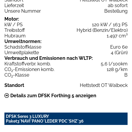
Lieferzeit
ab sofort
Unsere Nummer
Bestellung
Motor:
kW / PS
120 kW / 163 PS
Treibstoff
Hybrid (Benzin/Elektro)
Hubraum
1.497 cm³
Umweltnormen:
Schadstoffklasse
Euro 6e
Umweltplakette
4 (Grün)
Verbrauch und Emissionen nach WLTP:
Kraftstoffverbr. komb.
5,6 l/100km
CO
-Emissionen komb.
128 g/km
2
CO
-Klasse
B
2
Standort
Hettstedt OT Walbeck
Details zum DFSK Forthing 5 anzeigen
DFSK Seres 3 LUXURY
Paket3*NAVI*PANO*LEDER*PDC*SHZ*36