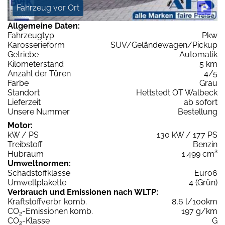
Fahrzeug vor Ort
Allgemeine Daten:
Fahrzeugtyp
Pkw
Karosserieform
SUV/Geländewagen/Pickup
Getriebe
Automatik
Kilometerstand
5 km
Anzahl der Türen
4/5
Farbe
Grau
Standort
Hettstedt OT Walbeck
Lieferzeit
ab sofort
Unsere Nummer
Bestellung
Motor:
kW / PS
130 kW / 177 PS
Treibstoff
Benzin
Hubraum
1.499 cm³
Umweltnormen:
Schadstoffklasse
Euro6
Umweltplakette
4 (Grün)
Verbrauch und Emissionen nach WLTP:
Kraftstoffverbr. komb.
8,6 l/100km
CO
-Emissionen komb.
197 g/km
2
CO
-Klasse
G
2