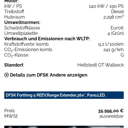
Motor:
kW / PS
140 kW / 190 PS
Treibstoff
Diesel
Hubraum
2.298 cm³
Umweltnormen:
Schadstoffklasse
Euro6
Umweltplakette
4 (Grün)
Verbrauch und Emissionen nach WLTP:
Kraftstoffverbr. komb.
9,2 l/100km
CO
-Emissionen komb.
241 g/km
2
CO
-Klasse
G
2
Standort
Hettstedt OT Walbeck
Details zum DFSK Andere anzeigen
DFSK Forthing 5 REEV,Range Extender,360°, Pano,LED,
Preis:
35.995,00 €
MWSt:
ausweisbar