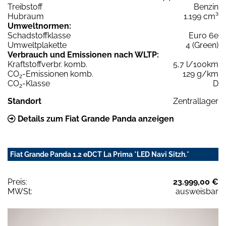
Treibstoff
Benzin
Hubraum
1.199 cm³
Umweltnormen:
Schadstoffklasse
Euro 6e
Umweltplakette
4 (Green)
Verbrauch und Emissionen nach WLTP:
Kraftstoffverbr. komb.
5,7 l/100km
CO
-Emissionen komb.
129 g/km
2
CO
-Klasse
D
2
Standort
Zentrallager
Details zum Fiat Grande Panda anzeigen
Fiat Grande Panda 1.2 eDCT La Prima *LED Navi Sitzh.*
Preis:
23.999,00 €
MWSt:
ausweisbar