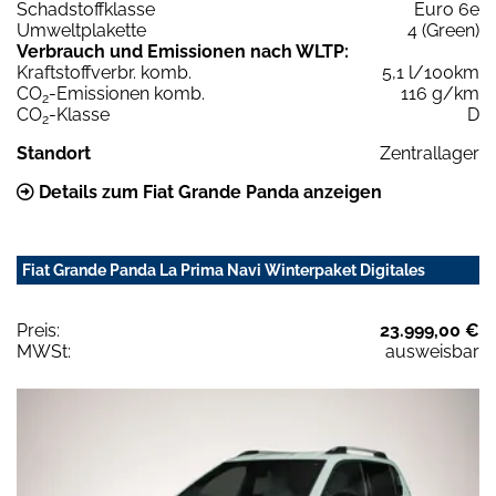
Schadstoffklasse
Euro 6e
Umweltplakette
4 (Green)
Verbrauch und Emissionen nach WLTP:
Kraftstoffverbr. komb.
5,1 l/100km
CO
-Emissionen komb.
116 g/km
2
CO
-Klasse
D
2
Standort
Zentrallager
Details zum Fiat Grande Panda anzeigen
Fiat Grande Panda La Prima Navi Winterpaket Digitales
Preis:
23.999,00 €
MWSt:
ausweisbar