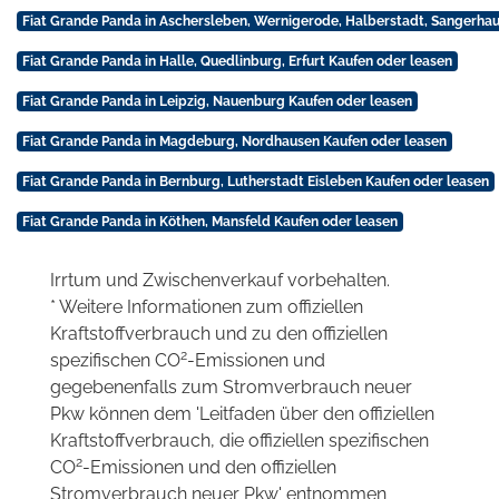
Fiat Grande Panda in Aschersleben, Wernigerode, Halberstadt, Sangerha
Fiat Grande Panda in Halle, Quedlinburg, Erfurt Kaufen oder leasen
Fiat Grande Panda in Leipzig, Nauenburg Kaufen oder leasen
Fiat Grande Panda in Magdeburg, Nordhausen Kaufen oder leasen
Fiat Grande Panda in Bernburg, Lutherstadt Eisleben Kaufen oder leasen
Fiat Grande Panda in Köthen, Mansfeld Kaufen oder leasen
Irrtum und Zwischenverkauf vorbehalten.
* Weitere Informationen zum offiziellen
Kraftstoffverbrauch und zu den offiziellen
2
spezifischen CO
-Emissionen und
gegebenenfalls zum Stromverbrauch neuer
Pkw können dem 'Leitfaden über den offiziellen
Kraftstoffverbrauch, die offiziellen spezifischen
2
CO
-Emissionen und den offiziellen
Stromverbrauch neuer Pkw' entnommen