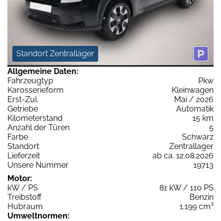
Standort Zentrallager
Allgemeine Daten:
Fahrzeugtyp
Pkw
Karosserieform
Kleinwagen
Erst-Zul.
Mai / 2026
Getriebe
Automatik
Kilometerstand
15 km
Anzahl der Türen
5
Farbe
Schwarz
Standort
Zentrallager
Lieferzeit
ab ca. 12.08.2026
Unsere Nummer
19713
Motor:
kW / PS
81 kW / 110 PS
Treibstoff
Benzin
Hubraum
1.199 cm³
Umweltnormen: