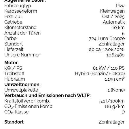
Allgemeine Daten:
Fahrzeugtyp
Pkw
Karosserieform
Kleinwagen
Erst-Zul.
Okt / 2025
Getriebe
Automatik
Kilometerstand
10 km
Anzahl der Türen
5
Farbe
724 Luna Bronze
Standort
Zentrallager
Lieferzeit
ab ca. 12.08.2026
Unsere Nummer
1062980
Motor:
kW / PS
81 kW / 110 PS
Treibstoff
Hybrid (Benzin/Elektro)
Hubraum
1.199 cm³
Umweltnormen:
Umweltplakette
1 (None)
Verbrauch und Emissionen nach WLTP:
Kraftstoffverbr. komb.
5,1 l/100km
CO
-Emissionen komb.
116 g/km
2
CO
-Klasse
D
2
Standort
Zentrallager