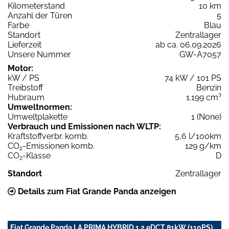
Kilometerstand
10 km
Anzahl der Türen
5
Farbe
Blau
Standort
Zentrallager
Lieferzeit
ab ca. 06.09.2026
Unsere Nummer
GW-A7057
Motor:
kW / PS
74 kW / 101 PS
Treibstoff
Benzin
Hubraum
1.199 cm³
Umweltnormen:
Umweltplakette
1 (None)
Verbrauch und Emissionen nach WLTP:
Kraftstoffverbr. komb.
5,6 l/100km
CO
-Emissionen komb.
129 g/km
2
CO
-Klasse
D
2
Standort
Zentrallager
Details zum Fiat Grande Panda anzeigen
Fiat Grande Panda LA PRIMA HYBRID 1.2 eDCT 81kW (110PS)