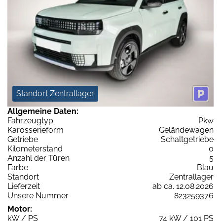
Standort Zentrallager
Allgemeine Daten:
Fahrzeugtyp
Pkw
Karosserieform
Geländewagen
Getriebe
Schaltgetriebe
Kilometerstand
0
Anzahl der Türen
5
Farbe
Blau
Standort
Zentrallager
Lieferzeit
ab ca. 12.08.2026
Unsere Nummer
823259376
Motor:
kW / PS
74 kW / 101 PS