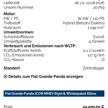
Lieferzeit
ab ca. 12.08.2026
Unsere Nummer
20769
Motor:
kW / PS
81 kW / 110 PS
Treibstoff
Hybrid (Benzin/Elektro)
Hubraum
1.199 cm³
Umweltnormen:
Schadstoffklasse
Euro6
Umweltplakette
4 (Green)
Verbrauch und Emissionen nach WLTP:
Kraftstoffverbr. komb.
5,1 l/100km
CO
-Emissionen komb.
117 g/km
2
CO
-Klasse
D
2
Standort
Zentrallager
Details zum Fiat Grande Panda anzeigen
Fiat Grande Panda ICON MHEV Style & Winterpaket Klima
Preis:
24.499,00 €