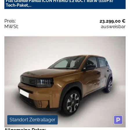
Fiat Grande Panda ICON HYBRID 1.2 eDCT 81kW (110PS)
Tech-Paket,...
Preis:
23.299,00 €
MWSt:
ausweisbar
Standort Zentrallager