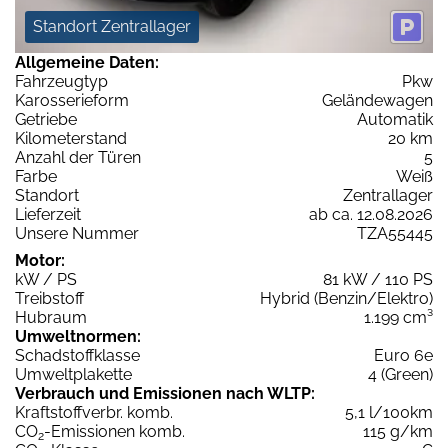
Standort Zentrallager
Allgemeine Daten:
Fahrzeugtyp
Pkw
Karosserieform
Geländewagen
Getriebe
Automatik
Kilometerstand
20 km
Anzahl der Türen
5
Farbe
Weiß
Standort
Zentrallager
Lieferzeit
ab ca. 12.08.2026
Unsere Nummer
TZA55445
Motor:
kW / PS
81 kW / 110 PS
Treibstoff
Hybrid (Benzin/Elektro)
Hubraum
1.199 cm³
Umweltnormen:
Schadstoffklasse
Euro 6e
Umweltplakette
4 (Green)
Verbrauch und Emissionen nach WLTP:
Kraftstoffverbr. komb.
5,1 l/100km
CO
-Emissionen komb.
115 g/km
2