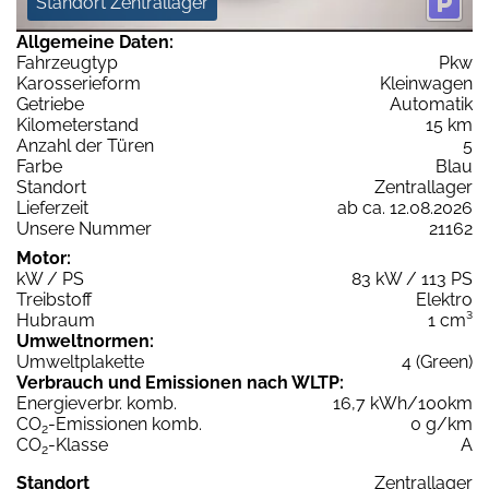
Standort Zentrallager
Allgemeine Daten:
Fahrzeugtyp
Pkw
Karosserieform
Kleinwagen
Getriebe
Automatik
Kilometerstand
15 km
Anzahl der Türen
5
Farbe
Blau
Standort
Zentrallager
Lieferzeit
ab ca. 12.08.2026
Unsere Nummer
21162
Motor:
kW / PS
83 kW / 113 PS
Treibstoff
Elektro
Hubraum
1 cm³
Umweltnormen:
Umweltplakette
4 (Green)
Verbrauch und Emissionen nach WLTP:
Energieverbr. komb.
16,7 kWh/100km
CO
-Emissionen komb.
0 g/km
2
CO
-Klasse
A
2
Standort
Zentrallager