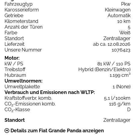
Fahrzeugtyp
Pkw
Karosserieform
Kleinwagen
Getriebe
Automatik
Kilometerstand
10 km
Anzahl der Türen
5
Farbe
Weiß
Standort
Zentrallager
Lieferzeit
ab ca. 12.08.2026
Unsere Nummer
1076423
Motor:
kW / PS
81 kW / 110 PS
Treibstoff
Hybrid (Benzin/Elektro)
Hubraum
1.199 cm³
Umweltnormen:
Umweltplakette
1 (None)
Verbrauch und Emissionen nach WLTP:
Kraftstoffverbr. komb.
5,1 l/100km
CO
-Emissionen komb.
116 g/km
2
CO
-Klasse
D
2
Standort
Zentrallager
Details zum Fiat Grande Panda anzeigen