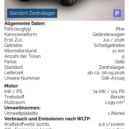
Standort Zentrallager
Allgemeine Daten:
Fahrzeugtyp
Pkw
Karosserieform
Geländewagen
Erst-Zul.
Jul / 2026
Getriebe
Schaltgetriebe
Kilometerstand
10 km
Anzahl der Türen
5
Farbe
Gelb
Standort
Zentrallager
Lieferzeit
ab ca. 06.09.2026
Unsere Nummer
GW-A7025
Motor:
kW / PS
74 kW / 101 PS
Treibstoff
Benzin
Hubraum
1.199 cm³
Umweltnormen:
Umweltplakette
1 (None)
Verbrauch und Emissionen nach WLTP:
Kraftstoffverbr. komb.
5,6 l/100km