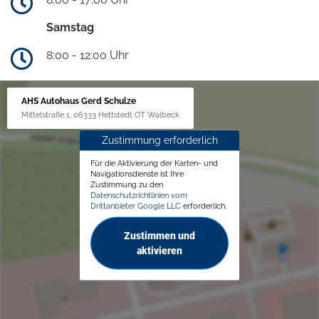
Samstag
8:00 - 12:00 Uhr
AHS Autohaus Gerd Schulze
Mittelstraße 1, 06333 Hettstedt OT Walbeck
Zustimmung erforderlich
Für die Aktivierung der Karten- und
Navigationsdienste ist Ihre
Zustimmung zu den
Datenschutzrichtlinien vom
Drittanbieter Google LLC
erforderlich.
Zustimmen und
aktivieren