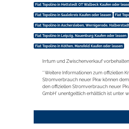
Fiat Topolino in Hettstedt OT Walbeck Kaufen oder leas
Fiat Topolino in Saalekreis Kaufen oder leasen
Fiat Top
Fiat Topolino in Aschersleben, Wernigerode, Halberstad
Fiat Topolino in Leipzig, Nauenburg Kaufen oder leasen
Fiat Topolino in Köthen, Mansfeld Kaufen oder leasen
Irrtum und Zwischenverkauf vorbehalten
* Weitere Informationen zum offiziellen K
Stromverbrauch neuer Pkw können dem 'Lei
den offiziellen Stromverbrauch neuer P
GmbH' unentgeltlich erhältlich ist unter 