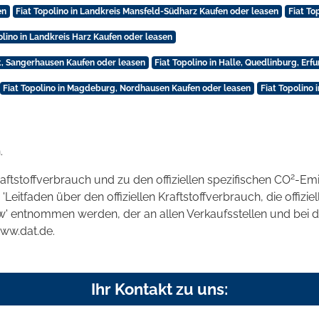
en
Fiat Topolino in Landkreis Mansfeld-Südharz Kaufen oder leasen
Fiat To
olino in Landkreis Harz Kaufen oder leasen
t, Sangerhausen Kaufen oder leasen
Fiat Topolino in Halle, Quedlinburg, Erf
Fiat Topolino in Magdeburg, Nordhausen Kaufen oder leasen
Fiat Topolino 
.
2
raftstoffverbrauch und zu den offiziellen spezifischen CO
-Emi
tfaden über den offiziellen Kraftstoffverbrauch, die offizie
kw' entnommen werden, der an allen Verkaufsstellen und bei
www.dat.de.
Ihr Kontakt zu uns: