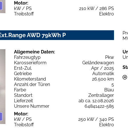
Motor:
kW / PS
210 kW / 286 PS
Treibstoff
Elektro
Pr
 Ext.Range AWD 79kWh P
M
Allgemeine Daten:
U
Fahrzeugtyp
Pkw
Um
Karosserieform
Geländewagen
St
Erst-Zul.
Apr / 2025
Getriebe
Automatik
Kilometerstand
26.500 km
Anzahl der Türen
5
Farbe
Blau
Standort
Zentrallager
Lieferzeit
ab ca. 12.08.2026
Unsere Nummer
64841422-585
Motor:
kW / PS
250 kW / 340 PS
Treibstoff
Elektro