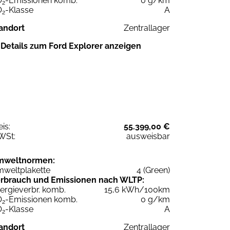
O
-Emissionen komb.
0 g/km
2
O
-Klasse
A
2
andort
Zentrallager
Details zum Ford Explorer anzeigen
eis:
55.399,00 €
WSt:
ausweisbar
mweltnormen:
weltplakette
4 (Green)
rbrauch und Emissionen nach WLTP:
ergieverbr. komb.
15,6 kWh/100km
O
-Emissionen komb.
0 g/km
2
O
-Klasse
A
2
andort
Zentrallager