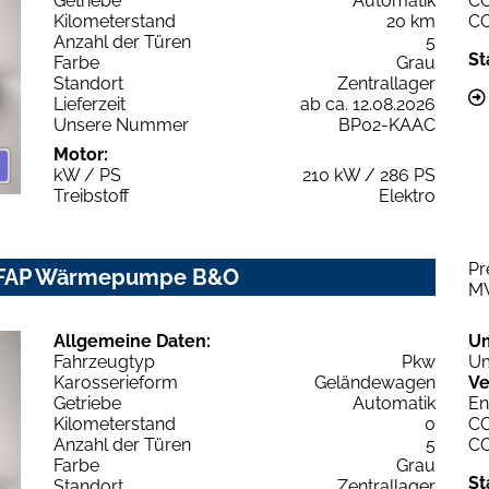
Getriebe
Automatik
C
Kilometerstand
20 km
C
Anzahl der Türen
5
St
Farbe
Grau
Standort
Zentrallager
Lieferzeit
ab ca. 12.08.2026
Unsere Nummer
BP02-KAAC
Motor:
kW / PS
210 kW / 286 PS
Treibstoff
Elektro
Pr
 FAP Wärmepumpe B&O
M
Allgemeine Daten:
U
Fahrzeugtyp
Pkw
Um
Karosserieform
Geländewagen
Ve
Getriebe
Automatik
En
Kilometerstand
0
C
Anzahl der Türen
5
C
Farbe
Grau
St
Standort
Zentrallager