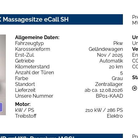
Pr
 Massagesitze eCall SH
M
Allgemeine Daten:
U
Fahrzeugtyp
Pkw
Um
Karosserieform
Geländewagen
Ve
Erst-Zul.
Nov / 2025
En
Getriebe
Automatik
C
Kilometerstand
20 km
C
Anzahl der Türen
5
St
Farbe
Grau
Standort
Zentrallager
Lieferzeit
ab ca. 12.08.2026
Unsere Nummer
BP01-KAAD
Motor:
kW / PS
210 kW / 286 PS
Treibstoff
Elektro
Pr