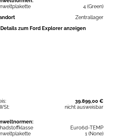
mweltnormen:
weltplakette
4 (Green)
andort
Zentrallager
Details zum Ford Explorer anzeigen
eis:
39.899,00 €
WSt:
nicht ausweisbar
mweltnormen:
hadstoffklasse
Euro6d-TEMP
weltplakette
1 (None)