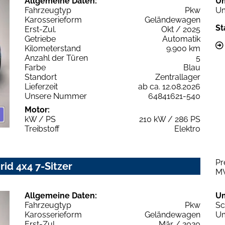
Allgemeine Daten:
U
Fahrzeugtyp
Pkw
Um
Karosserieform
Geländewagen
St
Erst-Zul.
Okt / 2025
Getriebe
Automatik
Kilometerstand
9.900 km
Anzahl der Türen
5
Farbe
Blau
Standort
Zentrallager
Lieferzeit
ab ca. 12.08.2026
Unsere Nummer
64841621-540
Motor:
kW / PS
210 kW / 286 PS
Treibstoff
Elektro
Pr
rid 4x4 7-Sitzer
M
Allgemeine Daten:
U
Fahrzeugtyp
Pkw
Sc
Karosserieform
Geländewagen
Um
Erst-Zul.
Mär / 2020