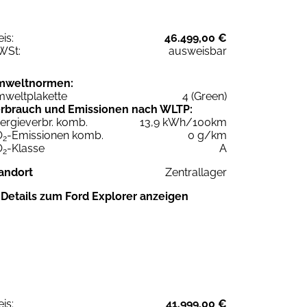
eis:
46.499,00 €
WSt:
ausweisbar
mweltnormen:
weltplakette
4 (Green)
rbrauch und Emissionen nach WLTP:
ergieverbr. komb.
13,9 kWh/100km
O
-Emissionen komb.
0 g/km
2
O
-Klasse
A
2
andort
Zentrallager
Details zum Ford Explorer anzeigen
eis:
41.999,00 €