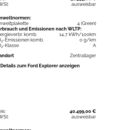
WSt:
ausweisbar
mweltnormen:
weltplakette
4 (Green)
rbrauch und Emissionen nach WLTP:
ergieverbr. komb.
14,7 kWh/100km
O
-Emissionen komb.
0 g/km
2
O
-Klasse
A
2
andort
Zentrallager
Details zum Ford Explorer anzeigen
eis:
40.499,00 €
WSt:
ausweisbar