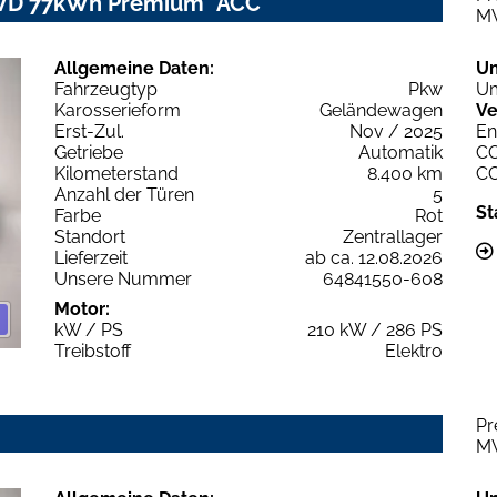
RWD 77kWh Premium *ACC*
M
Allgemeine Daten:
U
Fahrzeugtyp
Pkw
Um
Karosserieform
Geländewagen
Ve
Erst-Zul.
Nov / 2025
En
Getriebe
Automatik
C
Kilometerstand
8.400 km
C
Anzahl der Türen
5
St
Farbe
Rot
Standort
Zentrallager
Lieferzeit
ab ca. 12.08.2026
Unsere Nummer
64841550-608
Motor:
kW / PS
210 kW / 286 PS
Treibstoff
Elektro
Pr
M