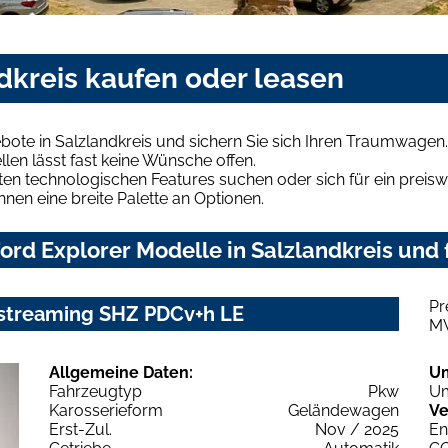
ndkreis kaufen oder leasen
bote in Salzlandkreis und sichern Sie sich Ihren Traumwagen.
len lässt fast keine Wünsche offen.
en technologischen Features suchen oder sich für ein preiswe
hnen eine breite Palette an Optionen.
rd Explorer Modelle in Salzlandkreis und 
Pr
streaming SHZ PDCv+h LE
M
Allgemeine Daten:
U
Fahrzeugtyp
Pkw
Um
Karosserieform
Geländewagen
Ve
Erst-Zul.
Nov / 2025
En