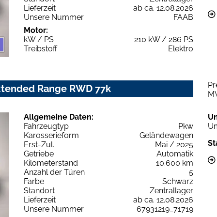
Lieferzeit
ab ca. 12.08.2026
Unsere Nummer
FAAB
Motor:
kW / PS
210 kW / 286 PS
Treibstoff
Elektro
Pr
Extended Range RWD 77k
M
Allgemeine Daten:
U
Fahrzeugtyp
Pkw
Um
Karosserieform
Geländewagen
St
Erst-Zul.
Mai / 2025
Getriebe
Automatik
Kilometerstand
10.600 km
Anzahl der Türen
5
Farbe
Schwarz
Standort
Zentrallager
Lieferzeit
ab ca. 12.08.2026
Unsere Nummer
67931219_71719