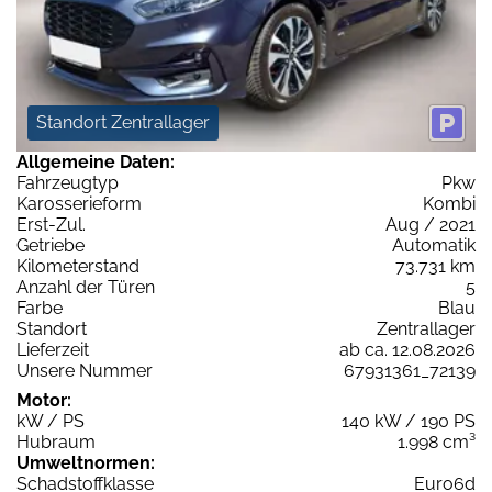
Standort Zentrallager
Allgemeine Daten:
Fahrzeugtyp
Pkw
Karosserieform
Kombi
Erst-Zul.
Aug / 2021
Getriebe
Automatik
Kilometerstand
73.731 km
Anzahl der Türen
5
Farbe
Blau
Standort
Zentrallager
Lieferzeit
ab ca. 12.08.2026
Unsere Nummer
67931361_72139
Motor:
kW / PS
140 kW / 190 PS
Hubraum
1.998 cm³
Umweltnormen:
Schadstoffklasse
Euro6d