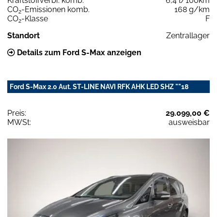
Kraftstoffverbr. komb.
6,4 l/100km
CO
-Emissionen komb.
168 g/km
2
CO
-Klasse
F
2
Standort
Zentrallager
Details zum Ford S-Max anzeigen
Ford S-Max 2.0 Aut. ST-LINE NAVI RFK AHK LED SHZ ""18
Preis:
29.099,00 €
MWSt:
ausweisbar