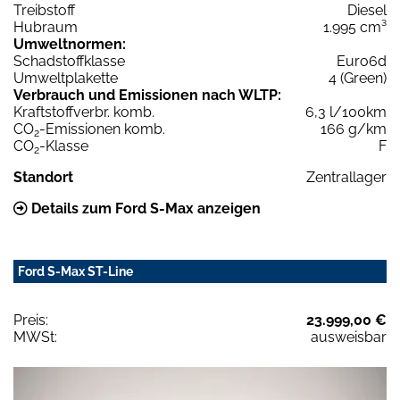
Treibstoff
Diesel
Hubraum
1.995 cm³
Umweltnormen:
Schadstoffklasse
Euro6d
Umweltplakette
4 (Green)
Verbrauch und Emissionen nach WLTP:
Kraftstoffverbr. komb.
6,3 l/100km
CO
-Emissionen komb.
166 g/km
2
CO
-Klasse
F
2
Standort
Zentrallager
Details zum Ford S-Max anzeigen
Ford S-Max ST-Line
Preis:
23.999,00 €
MWSt:
ausweisbar