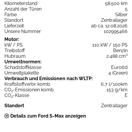
Kilometerstand
58.500 km
Anzahl der Türen
5
Farbe
Silber
Standort
Zentrallager
Lieferzeit
ab ca. 12.08.2026
Unsere Nummer
102995466
Motor:
kW / PS
110 kW / 150 PS
Treibstoff
Benzin
Hubraum
2.488 cm³
Umweltnormen:
Schadstoffklasse
Euro6d
Umweltplakette
4 (Green)
Verbrauch und Emissionen nach WLTP:
Kraftstoffverbr. komb.
6,7 l/100km
CO
-Emissionen komb.
153 g/km
2
CO
-Klasse
E
2
Standort
Zentrallager
Details zum Ford S-Max anzeigen