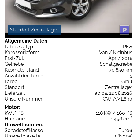
Standort Zentrallager
Allgemeine Daten:
Fahrzeugtyp
Pkw
Karosserieform
Van / Kleinbus
Erst-Zul.
Apr / 2018
Getriebe
Schaltgetriebe
Kilometerstand
70.850 km
Anzahl der Türen
5
Farbe
Grau
Standort
Zentrallager
Lieferzeit
ab ca. 12.08.2026
Unsere Nummer
GW-AML630
Motor:
kW / PS
118 kW / 160 PS
Hubraum
1.498 cm³
Umweltnormen:
Schadstoffklasse
Euro6
Umweltplakette
1 (None)