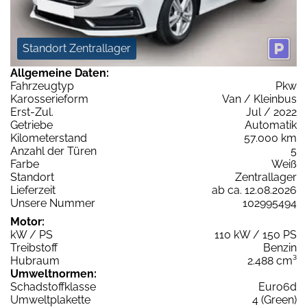
Standort Zentrallager
Allgemeine Daten:
Fahrzeugtyp
Pkw
Karosserieform
Van / Kleinbus
Erst-Zul.
Jul / 2022
Getriebe
Automatik
Kilometerstand
57.000 km
Anzahl der Türen
5
Farbe
Weiß
Standort
Zentrallager
Lieferzeit
ab ca. 12.08.2026
Unsere Nummer
102995494
Motor:
kW / PS
110 kW / 150 PS
Treibstoff
Benzin
Hubraum
2.488 cm³
Umweltnormen:
Schadstoffklasse
Euro6d
Umweltplakette
4 (Green)