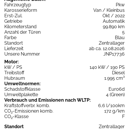
Fahrzeugtyp
Pkw
Karosserieform
Van / Kleinbus
Erst-Zul.
Okt / 2022
Getriebe
Automatik
Kilometerstand
99.890 km
Anzahl der Türen
5
Farbe
Blau
Standort
Zentrallager
Lieferzeit
ab ca. 12.08.2026
Unsere Nummer
JNP17736
Motor:
kW / PS
140 kW / 190 PS
Treibstoff
Diesel
Hubraum
1.995 cm³
Umweltnormen:
Schadstoffklasse
Euro6d
Umweltplakette
4 (Green)
Verbrauch und Emissionen nach WLTP:
Kraftstoffverbr. komb.
6,6 l/100km
CO
-Emissionen komb.
172 g/km
2
CO
-Klasse
F
2
Standort
Zentrallager