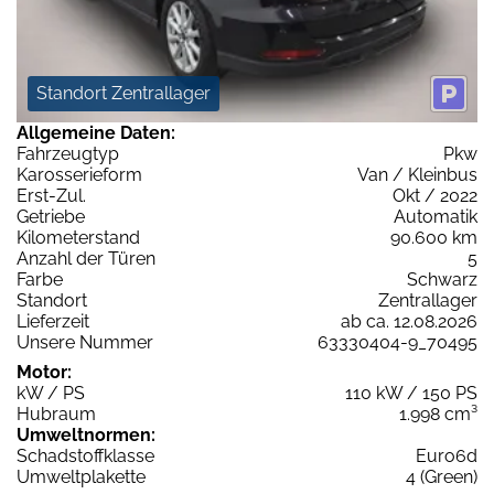
Standort Zentrallager
Allgemeine Daten:
Fahrzeugtyp
Pkw
Karosserieform
Van / Kleinbus
Erst-Zul.
Okt / 2022
Getriebe
Automatik
Kilometerstand
90.600 km
Anzahl der Türen
5
Farbe
Schwarz
Standort
Zentrallager
Lieferzeit
ab ca. 12.08.2026
Unsere Nummer
63330404-9_70495
Motor:
kW / PS
110 kW / 150 PS
Hubraum
1.998 cm³
Umweltnormen:
Schadstoffklasse
Euro6d
Umweltplakette
4 (Green)