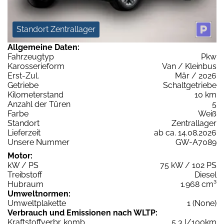
Standort Zentrallager
Allgemeine Daten:
Fahrzeugtyp
Pkw
Karosserieform
Van / Kleinbus
Erst-Zul.
Mär / 2026
Getriebe
Schaltgetriebe
Kilometerstand
10 km
Anzahl der Türen
5
Farbe
Weiß
Standort
Zentrallager
Lieferzeit
ab ca. 14.08.2026
Unsere Nummer
GW-A7089
Motor:
kW / PS
75 kW / 102 PS
Treibstoff
Diesel
Hubraum
1.968 cm³
Umweltnormen:
Umweltplakette
1 (None)
Verbrauch und Emissionen nach WLTP:
Kraftstoffverbr. komb.
5,3 l/100km