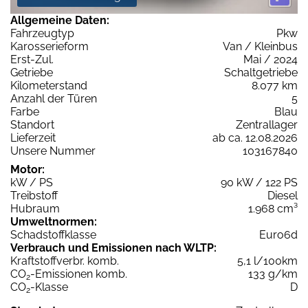
Allgemeine Daten:
Fahrzeugtyp
Pkw
Karosserieform
Van / Kleinbus
Erst-Zul.
Mai / 2024
Getriebe
Schaltgetriebe
Kilometerstand
8.077 km
Anzahl der Türen
5
Farbe
Blau
Standort
Zentrallager
Lieferzeit
ab ca. 12.08.2026
Unsere Nummer
103167840
Motor:
kW / PS
90 kW / 122 PS
Treibstoff
Diesel
Hubraum
1.968 cm³
Umweltnormen:
Schadstoffklasse
Euro6d
Verbrauch und Emissionen nach WLTP:
Kraftstoffverbr. komb.
5,1 l/100km
CO
-Emissionen komb.
133 g/km
2
CO
-Klasse
D
2