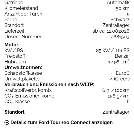
Getriebe
Automatik
Kilometerstand
50 km
Anzahl der Türen
5
Farbe
Schwarz
Standort
Zentrallager
Lieferzeit
ab ca. 12.08.2026
Unsere Nummer
2681503
Motor:
kW / PS
85 kW / 116 PS
Treibstoff
Benzin
Hubraum
1.498 cm³
Umweltnormen:
Schadstoffklasse
Euro6
Umweltplakette
4 (Green)
Verbrauch und Emissionen nach WLTP:
Kraftstoffverbr. komb.
6,9 l/100km
CO
-Emissionen komb.
156 g/km
2
CO
-Klasse
F
2
Standort
Zentrallager
Details zum Ford Tourneo Connect anzeigen