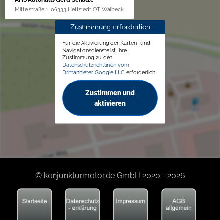
AHS Autohaus Gerd Schulze
Mittelstraße 1, 06333 Hettstedt OT Walbeck
Zustimmung erforderlich
Für die Aktivierung der Karten- und
Navigationsdienste ist Ihre
Zustimmung zu den
Datenschutzrichtlinien vom
Drittanbieter Google LLC
erforderlich.
Zustimmen und
aktivieren
© konjunkturmotor.de GmbH 2020 - 2026