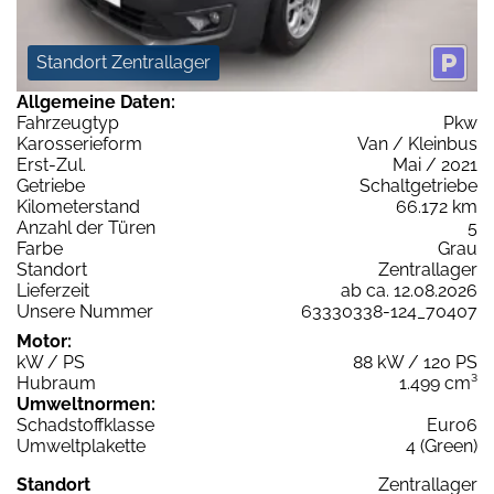
Standort Zentrallager
Allgemeine Daten:
Fahrzeugtyp
Pkw
Karosserieform
Van / Kleinbus
Erst-Zul.
Mai / 2021
Getriebe
Schaltgetriebe
Kilometerstand
66.172 km
Anzahl der Türen
5
Farbe
Grau
Standort
Zentrallager
Lieferzeit
ab ca. 12.08.2026
Unsere Nummer
63330338-124_70407
Motor:
kW / PS
88 kW / 120 PS
Hubraum
1.499 cm³
Umweltnormen:
Schadstoffklasse
Euro6
Umweltplakette
4 (Green)
Standort
Zentrallager