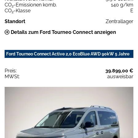
CO
-Emissionen komb.
140 g/km
2
CO
-Klasse
E
2
Standort
Zentrallager
Details zum Ford Tourneo Connect anzeigen
Ford Tourneo Connect Active 2,0 EcoBlue AWD 90kW 5 Jahre
Preis:
39.899,00 €
MWSt:
ausweisbar