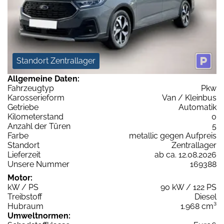
Standort Zentrallager
Allgemeine Daten:
Fahrzeugtyp
Pkw
Karosserieform
Van / Kleinbus
Getriebe
Automatik
Kilometerstand
0
Anzahl der Türen
5
Farbe
metallic gegen Aufpreis
Standort
Zentrallager
Lieferzeit
ab ca. 12.08.2026
Unsere Nummer
169388
Motor:
kW / PS
90 kW / 122 PS
Treibstoff
Diesel
Hubraum
1.968 cm³
Umweltnormen: