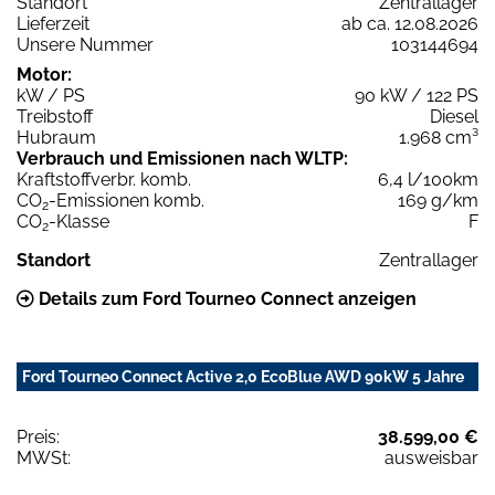
Standort
Zentrallager
Lieferzeit
ab ca. 12.08.2026
Unsere Nummer
103144694
Motor:
kW / PS
90 kW / 122 PS
Treibstoff
Diesel
Hubraum
1.968 cm³
Verbrauch und Emissionen nach WLTP:
Kraftstoffverbr. komb.
6,4 l/100km
CO
-Emissionen komb.
169 g/km
2
CO
-Klasse
F
2
Standort
Zentrallager
Details zum Ford Tourneo Connect anzeigen
Ford Tourneo Connect Active 2,0 EcoBlue AWD 90kW 5 Jahre
Preis:
38.599,00 €
MWSt:
ausweisbar