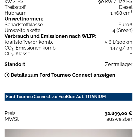
kW / PS
90 kW / 122 PS
Treibstoff
Diesel
Hubraum
1.968 cm³
Umweltnormen:
Schadstoffklasse
Euro6
Umweltplakette
4 (Green)
Verbrauch und Emissionen nach WLTP:
Kraftstoffverbr. komb.
5,6 l/100km
CO
-Emissionen komb.
147 g/km
2
CO
-Klasse
E
2
Standort
Zentrallager
Details zum Ford Tourneo Connect anzeigen
Ford Tourneo Connect 2.0 EcoBlue Aut. TITANIUM
Preis:
32.899,00 €
MWSt:
ausweisbar