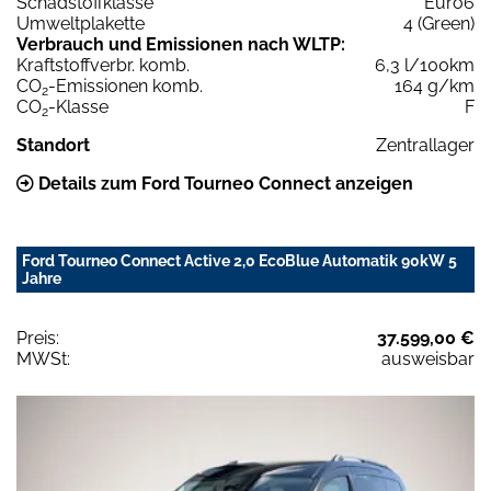
Schadstoffklasse
Euro6
Umweltplakette
4 (Green)
Verbrauch und Emissionen nach WLTP:
Kraftstoffverbr. komb.
6,3 l/100km
CO
-Emissionen komb.
164 g/km
2
CO
-Klasse
F
2
Standort
Zentrallager
Details zum Ford Tourneo Connect anzeigen
Ford Tourneo Connect Active 2,0 EcoBlue Automatik 90kW 5
Jahre
Preis:
37.599,00 €
MWSt:
ausweisbar