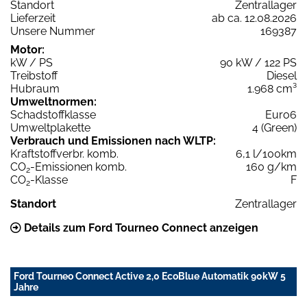
Standort
Zentrallager
Lieferzeit
ab ca. 12.08.2026
Unsere Nummer
169387
Motor:
kW / PS
90 kW / 122 PS
Treibstoff
Diesel
Hubraum
1.968 cm³
Umweltnormen:
Schadstoffklasse
Euro6
Umweltplakette
4 (Green)
Verbrauch und Emissionen nach WLTP:
Kraftstoffverbr. komb.
6,1 l/100km
CO
-Emissionen komb.
160 g/km
2
CO
-Klasse
F
2
Standort
Zentrallager
Details zum Ford Tourneo Connect anzeigen
Ford Tourneo Connect Active 2,0 EcoBlue Automatik 90kW 5
Jahre