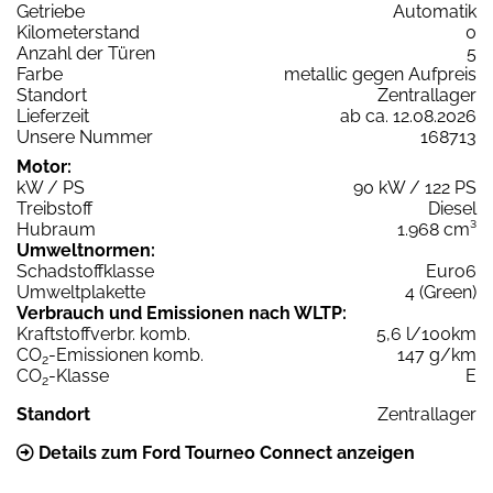
Getriebe
Automatik
Kilometerstand
0
Anzahl der Türen
5
Farbe
metallic gegen Aufpreis
Standort
Zentrallager
Lieferzeit
ab ca. 12.08.2026
Unsere Nummer
168713
Motor:
kW / PS
90 kW / 122 PS
Treibstoff
Diesel
Hubraum
1.968 cm³
Umweltnormen:
Schadstoffklasse
Euro6
Umweltplakette
4 (Green)
Verbrauch und Emissionen nach WLTP:
Kraftstoffverbr. komb.
5,6 l/100km
CO
-Emissionen komb.
147 g/km
2
CO
-Klasse
E
2
Standort
Zentrallager
Details zum Ford Tourneo Connect anzeigen