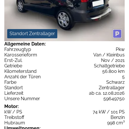
Standort Zentrallager
Allgemeine Daten:
Fahrzeugtyp
Pkw
Karosserieform
Van / Kleinbus
Erst-Zul.
Nov / 2021
Getriebe
Schaltgetriebe
Kilometerstand
56.800 km
Anzahl der Türen
5
Farbe
Schwarz
Standort
Zentrallager
Lieferzeit
ab ca. 12.08.2026
Unsere Nummer
59649750
Motor:
kW / PS
74 kW / 101 PS
Treibstoff
Benzin
Hubraum
998 cm³
Umweltnormen: