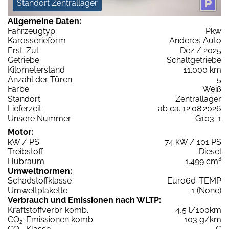
Standort Zentrallager
Allgemeine Daten:
Fahrzeugtyp
Pkw
Karosserieform
Anderes Auto
Erst-Zul.
Dez / 2025
Getriebe
Schaltgetriebe
Kilometerstand
11.000 km
Anzahl der Türen
5
Farbe
Weiß
Standort
Zentrallager
Lieferzeit
ab ca. 12.08.2026
Unsere Nummer
G103-1
Motor:
kW / PS
74 kW / 101 PS
Treibstoff
Diesel
Hubraum
1.499 cm³
Umweltnormen:
Schadstoffklasse
Euro6d-TEMP
Umweltplakette
1 (None)
Verbrauch und Emissionen nach WLTP:
Kraftstoffverbr. komb.
4,5 l/100km
CO
-Emissionen komb.
103 g/km
2