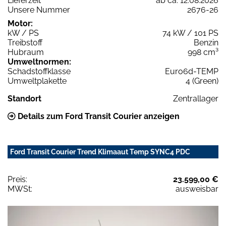
Lieferzeit
ab ca. 12.08.2026
Unsere Nummer
2676-26
Motor:
kW / PS
74 kW / 101 PS
Treibstoff
Benzin
Hubraum
998 cm³
Umweltnormen:
Schadstoffklasse
Euro6d-TEMP
Umweltplakette
4 (Green)
Standort
Zentrallager
Details zum Ford Transit Courier anzeigen
Ford Transit Courier Trend Klimaaut Temp SYNC4 PDC
Preis:
23.599,00 €
MWSt:
ausweisbar