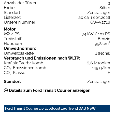
Anzahl der Türen
3
Farbe
Silber
Standort
Zentrallager
Lieferzeit
ab ca. 18.09.2026
Unsere Nummer
GW-V2716
Motor:
kW / PS
74 kW / 101 PS
Treibstoff
Benzin
Hubraum
998 cm³
Umweltnormen:
Umweltplakette
1 (None)
Verbrauch und Emissionen nach WLTP:
Kraftstoffverbr. komb.
6,6 l/100km
CO
-Emissionen komb.
149 g/km
2
CO
-Klasse
E
2
Standort
Zentrallager
Details zum Ford Transit Courier anzeigen
Ford Transit Courier 1.0 EcoBoost 100 Trend DAB NSW