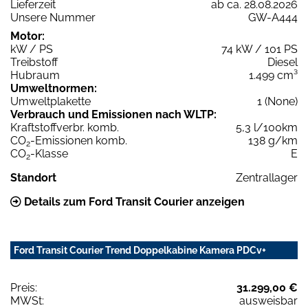
Lieferzeit
ab ca. 28.08.2026
Unsere Nummer
GW-A444
Motor:
kW / PS
74 kW / 101 PS
Treibstoff
Diesel
Hubraum
1.499 cm³
Umweltnormen:
Umweltplakette
1 (None)
Verbrauch und Emissionen nach WLTP:
Kraftstoffverbr. komb.
5,3 l/100km
CO
-Emissionen komb.
138 g/km
2
CO
-Klasse
E
2
Standort
Zentrallager
Details zum Ford Transit Courier anzeigen
Ford Transit Courier Trend Doppelkabine Kamera PDCv+
Preis:
31.299,00 €
MWSt:
ausweisbar