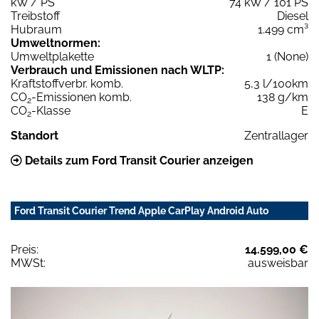
kW / PS
74 kW / 101 PS
Treibstoff
Diesel
Hubraum
1.499 cm³
Umweltnormen:
Umweltplakette
1 (None)
Verbrauch und Emissionen nach WLTP:
Kraftstoffverbr. komb.
5,3 l/100km
CO
-Emissionen komb.
138 g/km
2
CO
-Klasse
E
2
Standort
Zentrallager
Details zum Ford Transit Courier anzeigen
Ford Transit Courier Trend Apple CarPlay Android Auto
Preis:
14.599,00 €
MWSt:
ausweisbar