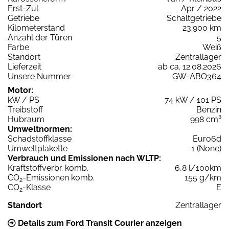
Erst-Zul.
Apr / 2022
Getriebe
Schaltgetriebe
Kilometerstand
23.900 km
Anzahl der Türen
5
Farbe
Weiß
Standort
Zentrallager
Lieferzeit
ab ca. 12.08.2026
Unsere Nummer
GW-ABO364
Motor:
kW / PS
74 kW / 101 PS
Treibstoff
Benzin
Hubraum
998 cm³
Umweltnormen:
Schadstoffklasse
Euro6d
Umweltplakette
1 (None)
Verbrauch und Emissionen nach WLTP:
Kraftstoffverbr. komb.
6,8 l/100km
CO
-Emissionen komb.
155 g/km
2
CO
-Klasse
E
2
Standort
Zentrallager
Details zum Ford Transit Courier anzeigen