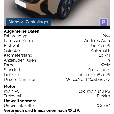
Standort Zentrallager
Allgemeine Daten:
Fahrzeugtyp
Pkw
Karosserieform
Anderes Auto
Erst-Zul.
Jan / 2026
Getriebe
Automatik
Kilometerstand
10 km
Anzahl der Türen
3
Farbe
Weiß
Standort
Zentrallager
Lieferzeit
ab ca. 12.08.2026
Unsere Nummer
WF04NCERX4SD30752
Motor:
kW / PS
100 kW / 136 PS
Treibstoff
Elektro
Umweltnormen:
Umweltplakette
4 (Green)
Verbrauch und Emissionen nach WLTP: