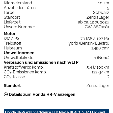
Kilometerstand
10 km
Anzahl der Türen
5
Farbe
Schwarz
Standort
Zentrallager
Lieferzeit
ab ca. 12.08.2026
Unsere Nummer
GW-ASG1281
Motor:
kW / PS
79 kW / 107 PS
Treibstoff
Hybrid (Benzin/Elektro)
Hubraum
1.498 cm³
Umweltnormen:
Umweltplakette
1 (None)
Verbrauch und Emissionen nach WLTP:
Kraftstoffverbr. komb.
5,4 l/100km
CO
-Emissionen komb.
122 g/km
2
CO
-Klasse
D
2
Standort
Zentrallager
Details zum Honda HR-V anzeigen
Honda HR-V e:HEV Advance LED Nav eHK ACC SHZ LHZ Keyl