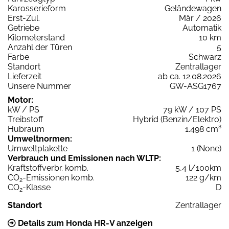
Karosserieform
Geländewagen
Erst-Zul.
Mär / 2026
Getriebe
Automatik
Kilometerstand
10 km
Anzahl der Türen
5
Farbe
Schwarz
Standort
Zentrallager
Lieferzeit
ab ca. 12.08.2026
Unsere Nummer
GW-ASG1767
Motor:
kW / PS
79 kW / 107 PS
Treibstoff
Hybrid (Benzin/Elektro)
Hubraum
1.498 cm³
Umweltnormen:
Umweltplakette
1 (None)
Verbrauch und Emissionen nach WLTP:
Kraftstoffverbr. komb.
5,4 l/100km
CO
-Emissionen komb.
122 g/km
2
CO
-Klasse
D
2
Standort
Zentrallager
Details zum Honda HR-V anzeigen