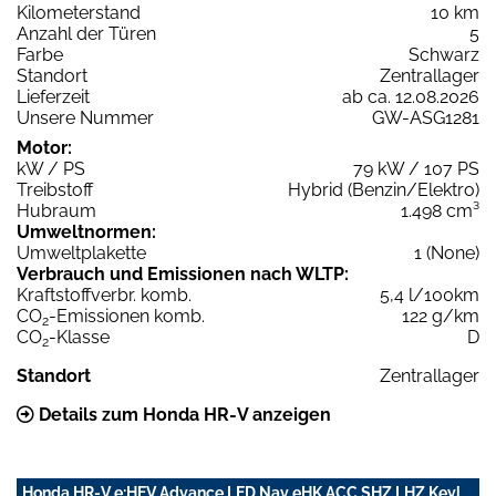
Kilometerstand
10 km
Anzahl der Türen
5
Farbe
Schwarz
Standort
Zentrallager
Lieferzeit
ab ca. 12.08.2026
Unsere Nummer
GW-ASG1281
Motor:
kW / PS
79 kW / 107 PS
Treibstoff
Hybrid (Benzin/Elektro)
Hubraum
1.498 cm³
Umweltnormen:
Umweltplakette
1 (None)
Verbrauch und Emissionen nach WLTP:
Kraftstoffverbr. komb.
5,4 l/100km
CO
-Emissionen komb.
122 g/km
2
CO
-Klasse
D
2
Standort
Zentrallager
Details zum Honda HR-V anzeigen
Honda HR-V e:HEV Advance LED Nav eHK ACC SHZ LHZ Keyl