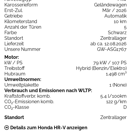
Karosserieform
Geländewagen
Erst-Zul.
Mär / 2026
Getriebe
Automatik
Kilometerstand
10 km
Anzahl der Türen
5
Farbe
Schwarz
Standort
Zentrallager
Lieferzeit
ab ca. 12.08.2026
Unsere Nummer
GW-ASG1767
Motor:
kW / PS
79 kW / 107 PS
Treibstoff
Hybrid (Benzin/Elektro)
Hubraum
1.498 cm³
Umweltnormen:
Umweltplakette
1 (None)
Verbrauch und Emissionen nach WLTP:
Kraftstoffverbr. komb.
5,4 l/100km
CO
-Emissionen komb.
122 g/km
2
CO
-Klasse
D
2
Standort
Zentrallager
Details zum Honda HR-V anzeigen