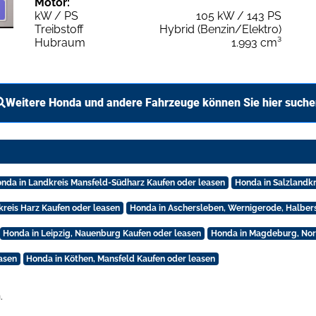
Motor:
kW / PS
105 kW / 143 PS
Treibstoff
Hybrid (Benzin/Elektro)
Hubraum
1.993 cm³
Weitere Honda und andere Fahrzeuge können Sie hier such
nda in Landkreis Mansfeld-Südharz Kaufen oder leasen
Honda in Salzlandkr
kreis Harz Kaufen oder leasen
Honda in Aschersleben, Wernigerode, Halber
Honda in Leipzig, Nauenburg Kaufen oder leasen
Honda in Magdeburg, Nor
asen
Honda in Köthen, Mansfeld Kaufen oder leasen
.