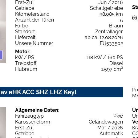
Erst-Zul.
Jun / 2016
St
Getriebe
Schaltgetriebe
Kilometerstand
98.085 km
Anzahl der Türen
5
Farbe
Braun
Standort
Zentrallager
Lieferzeit
ab ca. 12.08.2026
Unsere Nummer
FU533502
Motor:
kW / PS
118 kW / 160 PS
Treibstoff
Diesel
Hubraum
1.597 cm³
Pr
av eHK ACC SHZ LHZ Keyl
M
Allgemeine Daten:
U
Fahrzeugtyp
Pkw
Um
Karosserieform
Geländewagen
Ve
Erst-Zul.
Mär / 2026
Kr
Getriebe
Automatik
C