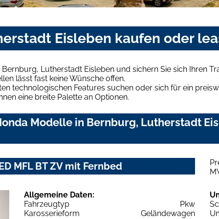
herstadt Eisleben kaufen oder le
Bernburg, Lutherstadt Eisleben und sichern Sie sich Ihren 
len lässt fast keine Wünsche offen.
en technologischen Features suchen oder sich für ein preiswe
hnen eine breite Palette an Optionen.
onda Modelle in Bernburg, Lutherstadt Eisl
Pr
ED MFL BT ZV mit Fernbed
M
Allgemeine Daten:
U
Fahrzeugtyp
Pkw
Sc
Karosserieform
Geländewagen
Um