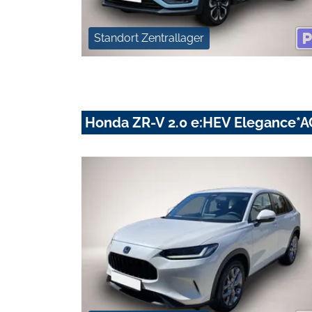
Standort Zentrallager
Honda ZR-V 2.0 e:HEV Elegance*