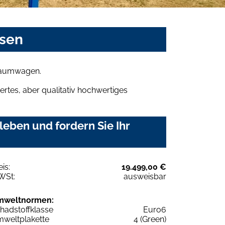
asen
Traumwagen.
rtes, aber qualitativ hochwertiges
eben und fordern Sie Ihr
eis:
19.499,00 €
WSt:
ausweisbar
mweltnormen:
hadstoffklasse
Euro6
weltplakette
4 (Green)