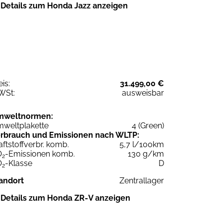
Details zum Honda Jazz anzeigen
eis:
31.499,00 €
WSt:
ausweisbar
mweltnormen:
weltplakette
4 (Green)
rbrauch und Emissionen nach WLTP:
aftstoffverbr. komb.
5,7 l/100km
O
-Emissionen komb.
130 g/km
2
O
-Klasse
D
2
andort
Zentrallager
Details zum Honda ZR-V anzeigen