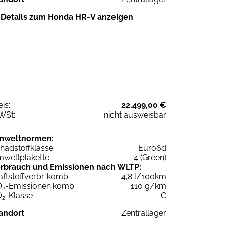
Details zum Honda HR-V anzeigen
eis:
22.499,00 €
WSt:
nicht ausweisbar
mweltnormen:
hadstoffklasse
Euro6d
weltplakette
4 (Green)
rbrauch und Emissionen nach WLTP:
aftstoffverbr. komb.
4,8 l/100km
O
-Emissionen komb.
110 g/km
2
O
-Klasse
C
2
andort
Zentrallager