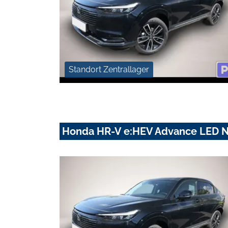
Standort Zentrallager
Honda HR-V e:HEV Advance LED N