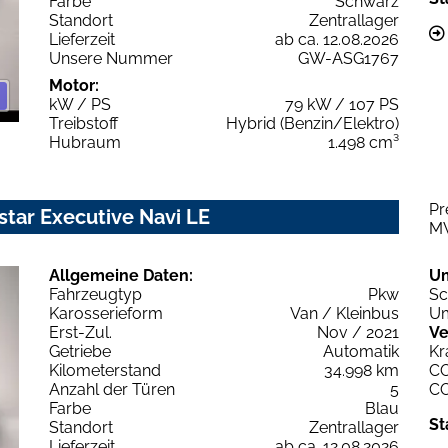
Farbe
Schwarz
Standort
Zentrallager
Lieferzeit
ab ca. 12.08.2026
Unsere Nummer
GW-ASG1767
Motor:
kW / PS
79 kW / 107 PS
Treibstoff
Hybrid (Benzin/Elektro)
Hubraum
1.498 cm³
Pr
star Executive Navi LE
M
Allgemeine Daten:
U
Fahrzeugtyp
Pkw
Sc
Karosserieform
Van / Kleinbus
Um
Erst-Zul.
Nov / 2021
Ve
Getriebe
Automatik
Kr
Kilometerstand
34.998 km
C
Anzahl der Türen
5
C
Farbe
Blau
St
Standort
Zentrallager
Lieferzeit
ab ca. 12.08.2026