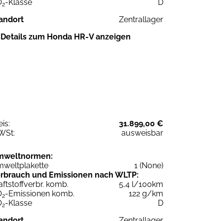
O
-Klasse
D
2
andort
Zentrallager
Details zum Honda HR-V anzeigen
eis:
31.899,00 €
WSt:
ausweisbar
mweltnormen:
weltplakette
1 (None)
rbrauch und Emissionen nach WLTP:
aftstoffverbr. komb.
5,4 l/100km
O
-Emissionen komb.
122 g/km
2
O
-Klasse
D
2
andort
Zentrallager