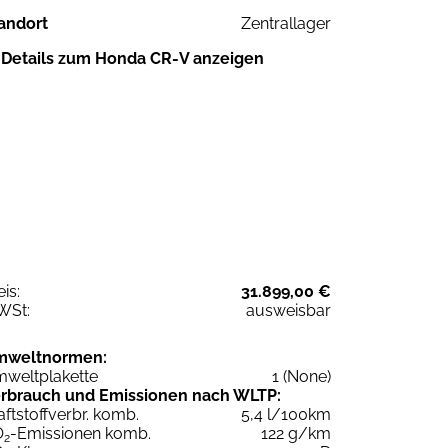
andort
Zentrallager
Details zum Honda CR-V anzeigen
eis:
31.899,00 €
WSt:
ausweisbar
mweltnormen:
weltplakette
1 (None)
rbrauch und Emissionen nach WLTP:
aftstoffverbr. komb.
5,4 l/100km
O
-Emissionen komb.
122 g/km
2