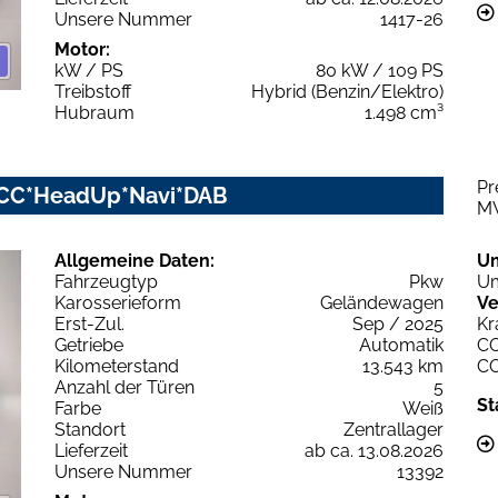
Unsere Nummer
1417-26
Motor:
kW / PS
80 kW / 109 PS
Treibstoff
Hybrid (Benzin/Elektro)
Hubraum
1.498 cm³
Pr
ACC*HeadUp*Navi*DAB
M
Allgemeine Daten:
U
Fahrzeugtyp
Pkw
Um
Karosserieform
Geländewagen
Ve
Erst-Zul.
Sep / 2025
Kr
Getriebe
Automatik
C
Kilometerstand
13.543 km
C
Anzahl der Türen
5
St
Farbe
Weiß
Standort
Zentrallager
Lieferzeit
ab ca. 13.08.2026
Unsere Nummer
13392