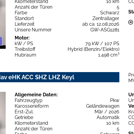
Kilometerstand
10 km
C
Anzahl der Türen
5
St
Farbe
Schwarz
Standort
Zentrallager
Lieferzeit
ab ca. 12.08.2026
Unsere Nummer
GW-ASG1281
Motor:
kW / PS
79 kW / 107 PS
Treibstoff
Hybrid (Benzin/Elektro)
Hubraum
1.498 cm³
Pr
av eHK ACC SHZ LHZ Keyl
M
Allgemeine Daten:
U
Fahrzeugtyp
Pkw
Um
Karosserieform
Geländewagen
Ve
Erst-Zul.
Mär / 2026
Kr
Getriebe
Automatik
C
Kilometerstand
10 km
C
Anzahl der Türen
5
St