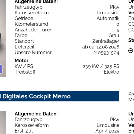
Allgemeine Daten:
U
Fahrzeugtyp
Pkw
Um
Karosserieform
Limousine
Ve
Getriebe
Automatik
En
Kilometerstand
0
C
Anzahl der Türen
5
C
Farbe
Grau
St
Standort
Zentrallager
Lieferzeit
ab ca. 12.08.2026
Unsere Nummer
2105931504
Motor:
kW / PS
239 kW / 325 PS
Treibstoff
Elektro
Pr
i Digitales Cockpit Memo
M
Allgemeine Daten:
U
Fahrzeugtyp
Pkw
Um
Karosserieform
Limousine
Ve
Erst-Zul.
Apr / 2025
En