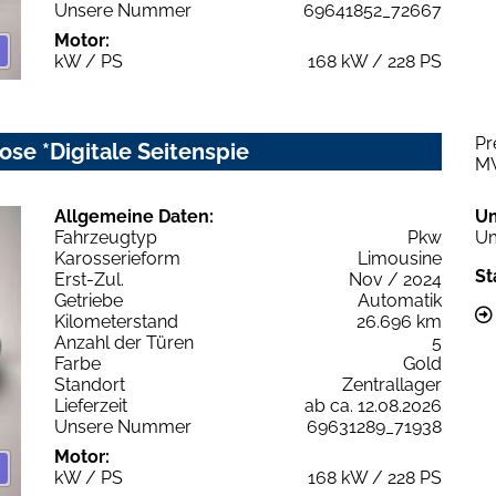
Unsere Nummer
69641852_72667
Motor:
kW / PS
168 kW / 228 PS
Pr
se *Digitale Seitenspie
M
Allgemeine Daten:
U
Fahrzeugtyp
Pkw
Um
Karosserieform
Limousine
St
Erst-Zul.
Nov / 2024
Getriebe
Automatik
Kilometerstand
26.696 km
Anzahl der Türen
5
Farbe
Gold
Standort
Zentrallager
Lieferzeit
ab ca. 12.08.2026
Unsere Nummer
69631289_71938
Motor:
kW / PS
168 kW / 228 PS