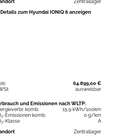
andort
Zentrallager
Details zum Hyundai IONIQ 6 anzeigen
eis:
64.899,00 €
WSt:
ausweisbar
rbrauch und Emissionen nach WLTP:
ergieverbr. komb.
15,9 kWh/100km
O
-Emissionen komb.
0 g/km
2
O
-Klasse
A
2
andort
Zentrallager