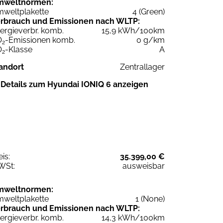
mweltnormen:
weltplakette
4 (Green)
rbrauch und Emissionen nach WLTP:
ergieverbr. komb.
15,9 kWh/100km
O
-Emissionen komb.
0 g/km
2
O
-Klasse
A
2
andort
Zentrallager
Details zum Hyundai IONIQ 6 anzeigen
eis:
35.399,00 €
WSt:
ausweisbar
mweltnormen:
weltplakette
1 (None)
rbrauch und Emissionen nach WLTP:
ergieverbr. komb.
14,3 kWh/100km