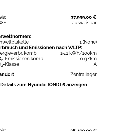
eis:
37.999,00 €
WSt:
ausweisbar
mweltnormen:
weltplakette
1 (None)
rbrauch und Emissionen nach WLTP:
ergieverbr. komb.
15,1 kWh/100km
O
-Emissionen komb.
0 g/km
2
O
-Klasse
A
2
andort
Zentrallager
Details zum Hyundai IONIQ 6 anzeigen
eis:
38.499,00 €