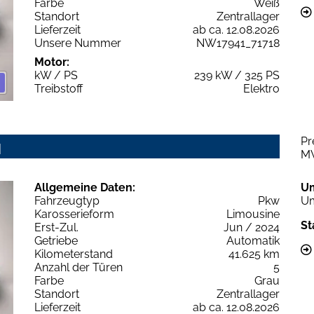
Farbe
Weiß
Standort
Zentrallager
Lieferzeit
ab ca. 12.08.2026
Unsere Nummer
NW17941_71718
Motor:
kW / PS
239 kW / 325 PS
Treibstoff
Elektro
Pr
q
M
Allgemeine Daten:
U
Fahrzeugtyp
Pkw
Um
Karosserieform
Limousine
St
Erst-Zul.
Jun / 2024
Getriebe
Automatik
Kilometerstand
41.625 km
Anzahl der Türen
5
Farbe
Grau
Standort
Zentrallager
Lieferzeit
ab ca. 12.08.2026