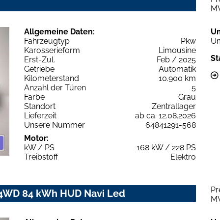
M
Allgemeine Daten:
U
Fahrzeugtyp
Pkw
Um
Karosserieform
Limousine
St
Erst-Zul.
Feb / 2025
Getriebe
Automatik
Kilometerstand
10.900 km
Anzahl der Türen
5
Farbe
Grau
Standort
Zentrallager
Lieferzeit
ab ca. 12.08.2026
Unsere Nummer
64841291-568
Motor:
kW / PS
168 kW / 228 PS
Treibstoff
Elektro
Pr
o 4WD 84 kWh HUD Navi Led
M