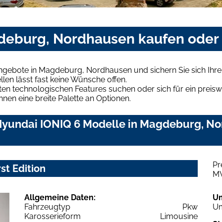
deburg, Nordhausen kaufen oder
Angebote in Magdeburg, Nordhausen und sichern Sie sich Ih
len lässt fast keine Wünsche offen.
en technologischen Features suchen oder sich für ein preiswe
hnen eine breite Palette an Optionen.
yundai IONIQ 6 Modelle in Magdeburg, Nor
Pr
st Edition
M
Allgemeine Daten:
U
Fahrzeugtyp
Pkw
Um
Karosserieform
Limousine