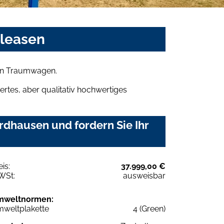
 leasen
ren Traumwagen.
rtes, aber qualitativ hochwertiges
dhausen und fordern Sie Ihr
eis:
37.999,00 €
WSt:
ausweisbar
mweltnormen:
weltplakette
4 (Green)