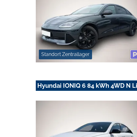
Standort Zentrallager
Hyundai IONIQ 6 84 kWh 4WD N Li