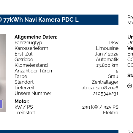
Pr
WD 77kWh Navi Kamera PDC L
M
Allgemeine Daten:
U
Fahrzeugtyp
Pkw
Um
Karosserieform
Limousine
Ve
Erst-Zul.
Jan / 2025
En
Getriebe
Automatik
C
Kilometerstand
13.800 km
C
Anzahl der Türen
5
St
Farbe
Grau
Standort
Zentrallager
Lieferzeit
ab ca. 12.08.2026
Unsere Nummer
2105348231
Motor:
kW / PS
239 kW / 325 PS
Treibstoff
Elektro
Pr