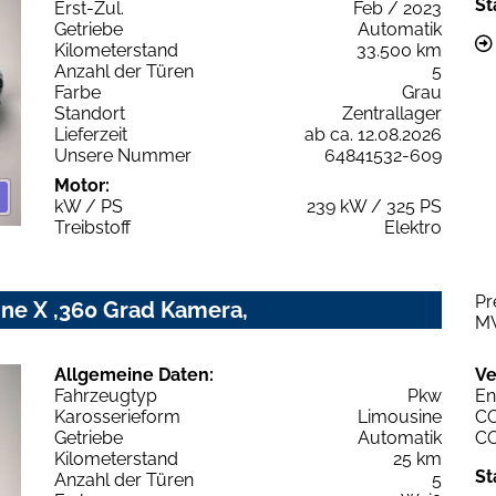
St
Erst-Zul.
Feb / 2023
Getriebe
Automatik
Kilometerstand
33.500 km
Anzahl der Türen
5
Farbe
Grau
Standort
Zentrallager
Lieferzeit
ab ca. 12.08.2026
Unsere Nummer
64841532-609
Motor:
kW / PS
239 kW / 325 PS
Treibstoff
Elektro
Pr
ne X ,360 Grad Kamera,
M
Allgemeine Daten:
Ve
Fahrzeugtyp
Pkw
En
Karosserieform
Limousine
C
Getriebe
Automatik
C
Kilometerstand
25 km
St
Anzahl der Türen
5