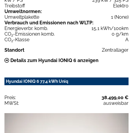
kW / PS
239 kW / 325 PS
Treibstoff
Elektro
Umweltnormen:
Umweltplakette
1 (None)
Verbrauch und Emissionen nach WLTP:
Energieverbr. komb.
15,1 kWh/100km
CO
-Emissionen komb.
0 g/km
2
CO
-Klasse
A
2
Standort
Zentrallager
Details zum Hyundai IONIQ 6 anzeigen
Hyundai IONIQ 6 77,4 kWh Uniq
Preis:
38.499,00 €
MWSt:
ausweisbar