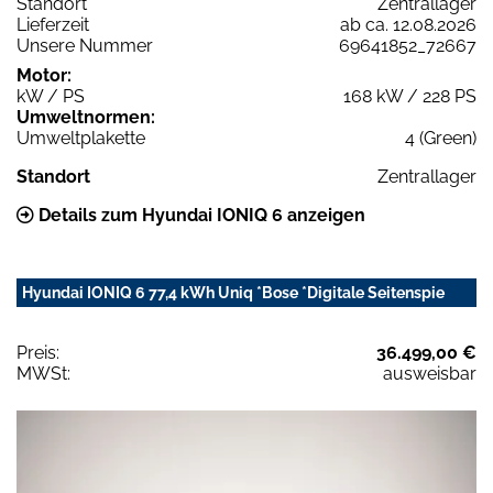
Standort
Zentrallager
Lieferzeit
ab ca. 12.08.2026
Unsere Nummer
69641852_72667
Motor:
kW / PS
168 kW / 228 PS
Umweltnormen:
Umweltplakette
4 (Green)
Standort
Zentrallager
Details zum Hyundai IONIQ 6 anzeigen
Hyundai IONIQ 6 77,4 kWh Uniq *Bose *Digitale Seitenspie
Preis:
36.499,00 €
MWSt:
ausweisbar