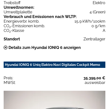
Treibstoff
Elektro
Umweltnormen:
Umweltplakette
4 (Green)
Verbrauch und Emissionen nach WLTP:
Energieverbr. komb.
15,9 kWh/100km
CO
-Emissionen komb.
0 g/km
2
CO
-Klasse
A
2
Standort
Zentrallager
Details zum Hyundai IONIQ 6 anzeigen
Hyundai IONIQ 6 Uniq Elektro Navi Digitales Cockpit Memo
Preis:
35.399,00 €
MWSt:
ausweisbar