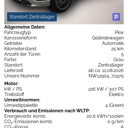
Standort Zentrallager
Allgemeine Daten:
Fahrzeugtyp
Pkw
Karosserieform
Geländewagen
Getriebe
Automatik
Kilometerstand
25 km
Anzahl der Türen
5
Farbe
Grau
Standort
Zentrallager
Lieferzeit
ab ca. 12.08.2026
Unsere Nummer
NW12904_71975
Motor:
kW / PS
226 kW / 307 PS
Treibstoff
Elektro
Umweltnormen:
Umweltplakette
4 (Green)
Verbrauch und Emissionen nach WLTP:
Energieverbr. komb.
20,6 kWh/100km
CO
-Emissionen komb.
0 g/km
2
CO
-Klasse
A