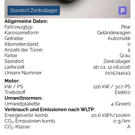
Standort Zentrallager
Allgemeine Daten:
Fahrzeugtyp
Pkw
Karosserieform
Geländewagen
Getriebe
Automatik
Kilometerstand
0
Anzahl der Türen
5
Farbe
Grau
Standort
Zentrallager
Lieferzeit
ab ca. 12.08.2026
Unsere Nummer
2105744143
Motor:
kW / PS
226 kW / 307 PS
Treibstoff
Elektro
Umweltnormen:
Umweltplakette
4 (Green)
Verbrauch und Emissionen nach WLTP:
Energieverbr. komb.
20,6 kWh/100km
CO
-Emissionen komb.
0 g/km
2
CO
-Klasse
A
2