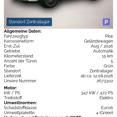
Standort Zentrallager
Allgemeine Daten:
Fahrzeugtyp
Pkw
Karosserieform
Geländewagen
Erst-Zul.
Aug / 2026
Getriebe
Automatik
Kilometerstand
15 km
Anzahl der Türen
5
Farbe
Grün
Standort
Zentrallager
Lieferzeit
ab ca. 12.08.2026
Unsere Nummer
2673302
Motor:
kW / PS
347 kW / 472 PS
Treibstoff
Elektro
Umweltnormen:
Schadstoffklasse
Euro6
Umweltplakette
4 (Green)