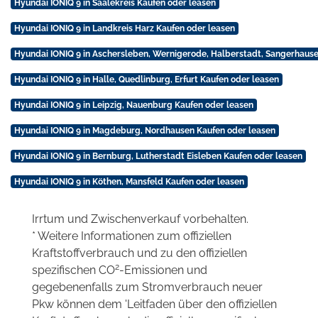
Hyundai IONIQ 9 in Saalekreis Kaufen oder leasen
Hyundai IONIQ 9 in Landkreis Harz Kaufen oder leasen
Hyundai IONIQ 9 in Aschersleben, Wernigerode, Halberstadt, Sangerhause
Hyundai IONIQ 9 in Halle, Quedlinburg, Erfurt Kaufen oder leasen
Hyundai IONIQ 9 in Leipzig, Nauenburg Kaufen oder leasen
Hyundai IONIQ 9 in Magdeburg, Nordhausen Kaufen oder leasen
Hyundai IONIQ 9 in Bernburg, Lutherstadt Eisleben Kaufen oder leasen
Hyundai IONIQ 9 in Köthen, Mansfeld Kaufen oder leasen
Irrtum und Zwischenverkauf vorbehalten.
* Weitere Informationen zum offiziellen
Kraftstoffverbrauch und zu den offiziellen
2
spezifischen CO
-Emissionen und
gegebenenfalls zum Stromverbrauch neuer
Pkw können dem 'Leitfaden über den offiziellen