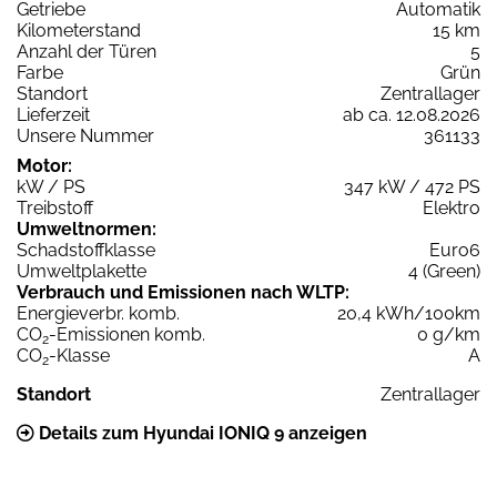
Getriebe
Automatik
Kilometerstand
15 km
Anzahl der Türen
5
Farbe
Grün
Standort
Zentrallager
Lieferzeit
ab ca. 12.08.2026
Unsere Nummer
361133
Motor:
kW / PS
347 kW / 472 PS
Treibstoff
Elektro
Umweltnormen:
Schadstoffklasse
Euro6
Umweltplakette
4 (Green)
Verbrauch und Emissionen nach WLTP:
Energieverbr. komb.
20,4 kWh/100km
CO
-Emissionen komb.
0 g/km
2
CO
-Klasse
A
2
Standort
Zentrallager
Details zum Hyundai IONIQ 9 anzeigen