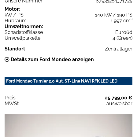
Unsere Nummer
67931284_71725
Motor:
kW / PS
140 kW / 190 PS
Hubraum
1.997 cm³
Umweltnormen:
Schadstoffklasse
Euro6d
Umweltplakette
4 (Green)
Standort
Zentrallager
Details zum Ford Mondeo anzeigen
Ford Mondeo Turnier 2.0 Aut. ST-Line NAVI RFK LED LED
Preis:
25.799,00 €
MWSt:
ausweisbar