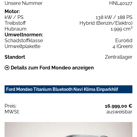
Unsere Nummer
HNL40127
Motor:
kW / PS
138 kW / 188 PS
Treibstoff
Hybrid (Benzin/Elektro)
Hubraum
1.999 cm³
Umweltnormen:
Schadstoffklasse
Euro6d
Umweltplakette
4 (Green)
Standort
Zentrallager
Details zum Ford Mondeo anzeigen
Ford Mondeo Titanium Bluetooth Navi Klima Einparkhilf
Preis:
16.999,00 €
MWSt:
ausweisbar