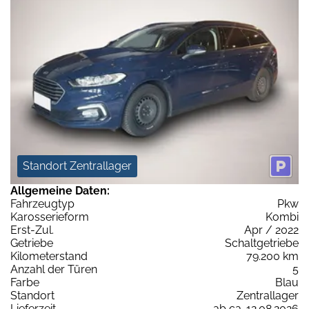
Standort Zentrallager
Allgemeine Daten:
Fahrzeugtyp
Pkw
Karosserieform
Kombi
Erst-Zul.
Apr / 2022
Getriebe
Schaltgetriebe
Kilometerstand
79.200 km
Anzahl der Türen
5
Farbe
Blau
Standort
Zentrallager
Lieferzeit
ab ca. 12.08.2026